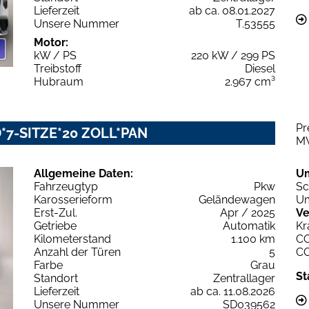
Lieferzeit
ab ca. 08.01.2027
Unsere Nummer
T.53555
Motor:
kW / PS
220 kW / 299 PS
Treibstoff
Diesel
Hubraum
2.967 cm³
Pr
ED*7-SITZE*20 ZOLL*PAN
M
Allgemeine Daten:
U
Fahrzeugtyp
Pkw
Sc
Karosserieform
Geländewagen
Um
Erst-Zul.
Apr / 2025
Ve
Getriebe
Automatik
Kr
Kilometerstand
1.100 km
C
Anzahl der Türen
5
C
Farbe
Grau
St
Standort
Zentrallager
Lieferzeit
ab ca. 11.08.2026
Unsere Nummer
SD039562