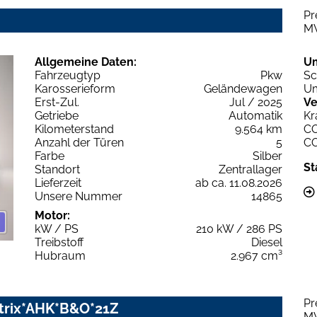
Pr
M
Allgemeine Daten:
U
Fahrzeugtyp
Pkw
Sc
Karosserieform
Geländewagen
Um
Erst-Zul.
Jul / 2025
Ve
Getriebe
Automatik
Kr
Kilometerstand
9.564 km
C
Anzahl der Türen
5
C
Farbe
Silber
St
Standort
Zentrallager
Lieferzeit
ab ca. 11.08.2026
Unsere Nummer
14865
Motor:
kW / PS
210 kW / 286 PS
Treibstoff
Diesel
Hubraum
2.967 cm³
Pr
Matrix*AHK*B&O*21Z
M