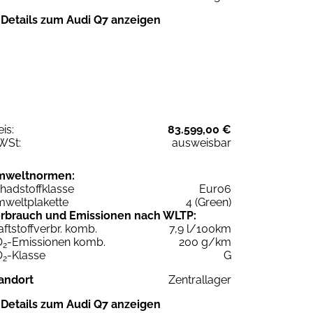
Details zum Audi Q7 anzeigen
eis:
83.599,00 €
WSt:
ausweisbar
mweltnormen:
hadstoffklasse
Euro6
weltplakette
4 (Green)
rbrauch und Emissionen nach WLTP:
aftstoffverbr. komb.
7,9 l/100km
O
-Emissionen komb.
200 g/km
2
O
-Klasse
G
2
andort
Zentrallager
Details zum Audi Q7 anzeigen