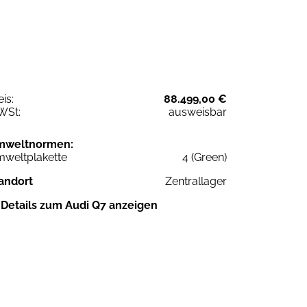
eis:
88.499,00 €
WSt:
ausweisbar
mweltnormen:
weltplakette
4 (Green)
andort
Zentrallager
Details zum Audi Q7 anzeigen