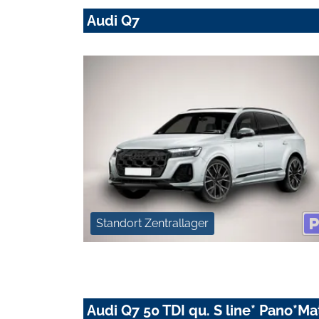
Audi Q7
Standort Zentrallager
Audi Q7 50 TDI qu. S line* Pano*