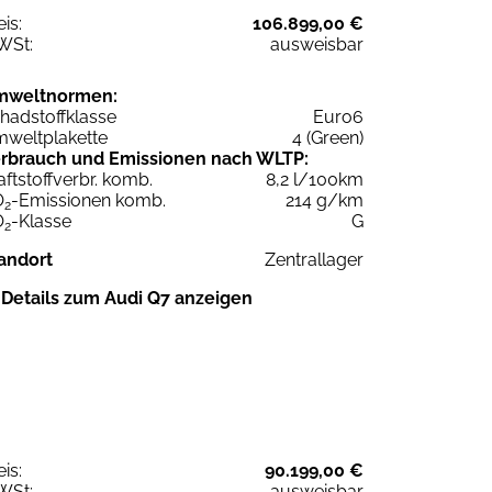
eis:
106.899,00 €
WSt:
ausweisbar
mweltnormen:
hadstoffklasse
Euro6
weltplakette
4 (Green)
rbrauch und Emissionen nach WLTP:
aftstoffverbr. komb.
8,2 l/100km
O
-Emissionen komb.
214 g/km
2
O
-Klasse
G
2
andort
Zentrallager
Details zum Audi Q7 anzeigen
eis:
90.199,00 €
WSt:
ausweisbar