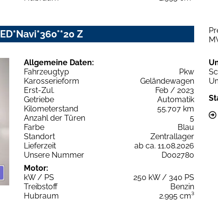
Pr
-LED*Navi*360°*20 Z
M
Allgemeine Daten:
U
Fahrzeugtyp
Pkw
Sc
Karosserieform
Geländewagen
Um
Erst-Zul.
Feb / 2023
St
Getriebe
Automatik
Kilometerstand
55.707 km
Anzahl der Türen
5
Farbe
Blau
Standort
Zentrallager
Lieferzeit
ab ca. 11.08.2026
Unsere Nummer
D002780
Motor:
kW / PS
250 kW / 340 PS
Treibstoff
Benzin
Hubraum
2.995 cm³