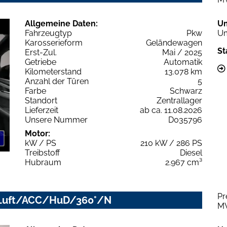
Allgemeine Daten:
U
Fahrzeugtyp
Pkw
Um
Karosserieform
Geländewagen
St
Erst-Zul.
Mai / 2025
Getriebe
Automatik
Kilometerstand
13.078 km
Anzahl der Türen
5
Farbe
Schwarz
Standort
Zentrallager
Lieferzeit
ab ca. 11.08.2026
Unsere Nummer
D035796
Motor:
kW / PS
210 kW / 286 PS
Treibstoff
Diesel
Hubraum
2.967 cm³
Pr
ED/Luft/ACC/HuD/360°/N
M