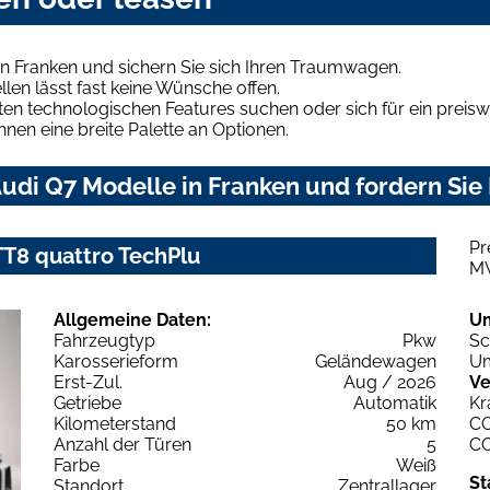
n Franken und sichern Sie sich Ihren Traumwagen.
len lässt fast keine Wünsche offen.
en technologischen Features suchen oder sich für ein preiswe
hnen eine breite Palette an Optionen.
udi Q7 Modelle in Franken und fordern Sie 
Pr
 TT8 quattro TechPlu
M
Allgemeine Daten:
U
Fahrzeugtyp
Pkw
Sc
Karosserieform
Geländewagen
Um
Erst-Zul.
Aug / 2026
Ve
Getriebe
Automatik
Kr
Kilometerstand
50 km
C
Anzahl der Türen
5
C
Farbe
Weiß
St
Standort
Zentrallager