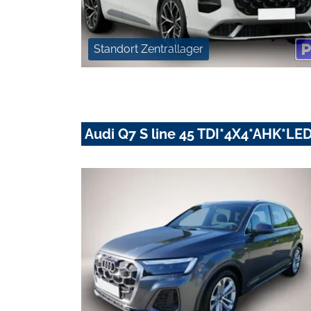
Standort Zentrallager
Audi Q7 S line 45 TDI*4X4*AHK*L