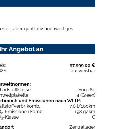
rtes, aber qualitativ hochwertiges
Ihr Angebot an
eis:
97.999,00 €
WSt:
ausweisbar
mweltnormen:
hadstoffklasse
Euro 6e
weltplakette
4 (Green)
rbrauch und Emissionen nach WLTP:
aftstoffverbr. komb.
7,6 l/100km
O
-Emissionen komb.
198 g/km
2
O
-Klasse
G
2
andort
Zentrallager