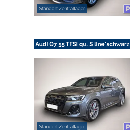
Standort Zentrallager
Audi Q7 55 TFSI qu. S line*schwa
Standort Zentrallager