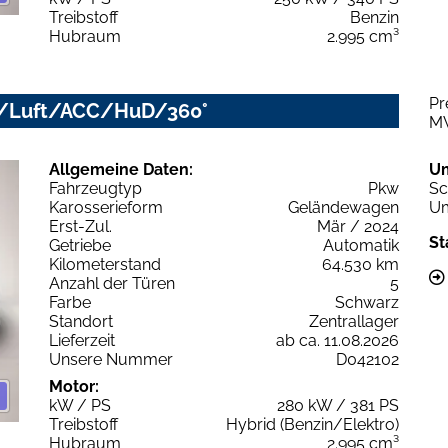
Treibstoff
Benzin
Hubraum
2.995 cm³
Pr
LED/Luft/ACC/HuD/360°
M
Allgemeine Daten:
U
Fahrzeugtyp
Pkw
Sc
Karosserieform
Geländewagen
Um
Erst-Zul.
Mär / 2024
St
Getriebe
Automatik
Kilometerstand
64.530 km
Anzahl der Türen
5
Farbe
Schwarz
Standort
Zentrallager
Lieferzeit
ab ca. 11.08.2026
Unsere Nummer
D042102
Motor:
kW / PS
280 kW / 381 PS
Treibstoff
Hybrid (Benzin/Elektro)
Hubraum
2.995 cm³