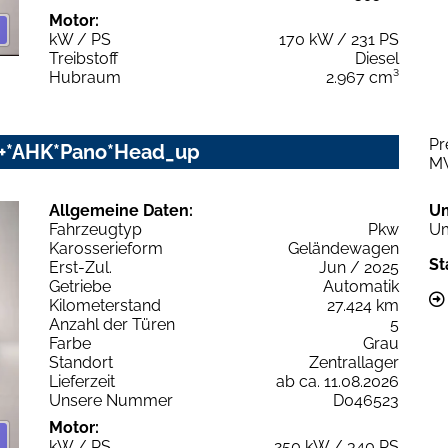
Motor:
kW / PS
170 kW / 231 PS
Treibstoff
Diesel
Hubraum
2.967 cm³
Pr
rz+*AHK*Pano*Head_up
M
Allgemeine Daten:
U
Fahrzeugtyp
Pkw
Um
Karosserieform
Geländewagen
St
Erst-Zul.
Jun / 2025
Getriebe
Automatik
Kilometerstand
27.424 km
Anzahl der Türen
5
Farbe
Grau
Standort
Zentrallager
Lieferzeit
ab ca. 11.08.2026
Unsere Nummer
D046523
Motor:
kW / PS
250 kW / 340 PS