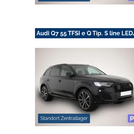
Audi Q7 55 TFSI e Q Tip. S line 
Standort Zentrallager