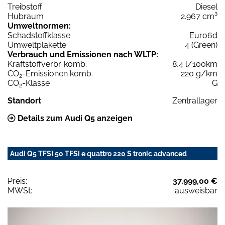
Treibstoff
Diesel
Hubraum
2.967 cm³
Umweltnormen:
Schadstoffklasse
Euro6d
Umweltplakette
4 (Green)
Verbrauch und Emissionen nach WLTP:
Kraftstoffverbr. komb.
8,4 l/100km
CO
-Emissionen komb.
220 g/km
2
CO
-Klasse
G
2
Standort
Zentrallager
Details zum Audi Q5 anzeigen
Audi Q5 TFSI 50 TFSI e quattro 220 S tronic advanced
Preis:
37.999,00 €
MWSt:
ausweisbar