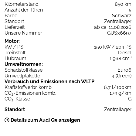
Kilometerstand
850 km
Anzahl der Türen
5
Farbe
Schwarz
Standort
Zentrallager
Lieferzeit
ab ca. 11.08.2026
Unsere Nummer
GUS36697
Motor:
kW / PS
150 kW / 204 PS
Treibstoff
Diesel
Hubraum
1.968 cm³
Umweltnormen:
Schadstoffklasse
Euro6
Umweltplakette
4 (Green)
Verbrauch und Emissionen nach WLTP:
Kraftstoffverbr. komb.
6,7 l/100km
CO
-Emissionen komb.
179 g/km
2
CO
-Klasse
G
2
Standort
Zentrallager
Details zum Audi Q5 anzeigen