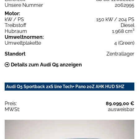
Unsere Nummer
2062995
Motor:
kW / PS
150 kW / 204 PS
Treibstoff
Diesel
Hubraum
1.968 cm³
Umweltnormen:
Umweltplakette
4 (Green)
Standort
Zentrallager
Details zum Audi Q5 anzeigen
Audi Q5 Sportback 2xS line Tech+ Pano 20Z AHK HUD SHZ
Preis:
89.099,00 €
MWSt:
ausweisbar