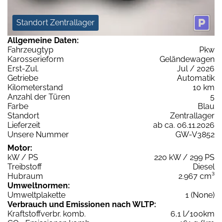
Standort Zentrallager
Allgemeine Daten:
Fahrzeugtyp
Pkw
Karosserieform
Geländewagen
Erst-Zul.
Jul / 2026
Getriebe
Automatik
Kilometerstand
10 km
Anzahl der Türen
5
Farbe
Blau
Standort
Zentrallager
Lieferzeit
ab ca. 06.11.2026
Unsere Nummer
GW-V3852
Motor:
kW / PS
220 kW / 299 PS
Treibstoff
Diesel
Hubraum
2.967 cm³
Umweltnormen:
Umweltplakette
1 (None)
Verbrauch und Emissionen nach WLTP:
Kraftstoffverbr. komb.
6,1 l/100km