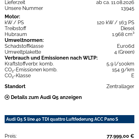
Lieferzeit
ab ca. 11.08.2026
Unsere Nummer
13945
Motor:
kW / PS
120 kW / 163 PS
Treibstoff
Diesel
Hubraum
1.968 cm³
Umweltnormen:
Schadstoffklasse
Euro6d
Umweltplakette
4 (Green)
Verbrauch und Emissionen nach WLTP:
Kraftstoffverbr. komb.
5,9 l/100km
CO
-Emissionen komb.
154 g/km
2
CO
-Klasse
E
2
Standort
Zentrallager
Details zum Audi Q5 anzeigen
Audi Q5 S line 40 TDI quattro Luftfederung ACC Pano S
Preis:
77.999,00 €