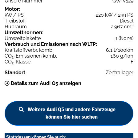
Unsere Nummer
GW-V129
Motor:
kW / PS
220 kW / 299 PS
Treibstoff
Diesel
Hubraum
2.967 cm³
Umweltnormen:
Umweltplakette
1 (None)
Verbrauch und Emissionen nach WLTP:
Kraftstoffverbr. komb.
6,1 l/100km
CO
-Emissionen komb.
160 g/km
2
CO
-Klasse
F
2
Standort
Zentrallager
Details zum Audi Q5 anzeigen
Weitere Audi Q5 und andere Fahrzeuge
können Sie hier suchen
Stattdessen können Sie auch: