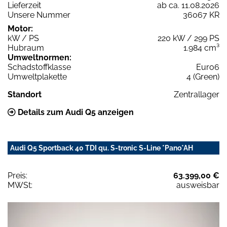
Lieferzeit
ab ca. 11.08.2026
Unsere Nummer
36067 KR
Motor:
kW / PS
220 kW / 299 PS
Hubraum
1.984 cm³
Umweltnormen:
Schadstoffklasse
Euro6
Umweltplakette
4 (Green)
Standort
Zentrallager
Details zum Audi Q5 anzeigen
Audi Q5 Sportback 40 TDI qu. S-tronic S-Line *Pano*AH
Preis:
63.399,00 €
MWSt:
ausweisbar