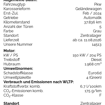
Fahrzeugtyp
Pkw
Karosserieform
Geländewagen
Erst-Zul.
Feb / 2024
Getriebe
Automatik
Kilometerstand
37.836 km
Anzahl der Türen
5
Farbe
Grau
Standort
Zentrallager
Lieferzeit
ab ca. 11.08.2026
Unsere Nummer
14513
Motor:
kW / PS
150 kW / 204 PS
Treibstoff
Diesel
Hubraum
1.968 cm³
Umweltnormen:
Schadstoffklasse
Euro6d
Umweltplakette
4 (Green)
Verbrauch und Emissionen nach WLTP:
Kraftstoffverbr. komb.
6,7 l/100km
CO
-Emissionen komb.
175 g/km
2
CO
-Klasse
F
2
Standort
Zentrallager