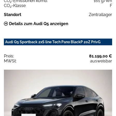
CO
-Emissionen komb.
161 g/km
2
CO
-Klasse
F
2
Standort
Zentrallager
Details zum Audi Q5 anzeigen
Audi Q5 Sportback 2xS line Tech Pano BlackP 20Z PrivG
Preis:
81.199,00 €
MWSt:
ausweisbar