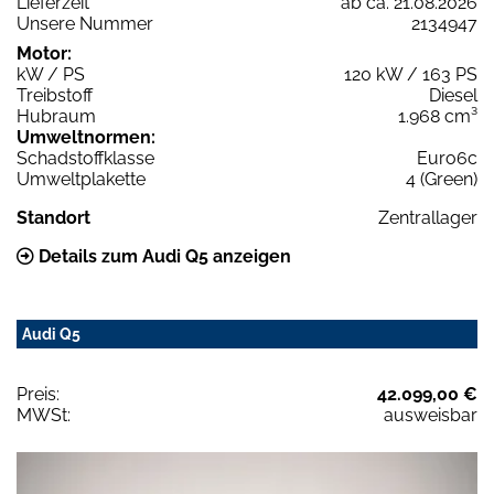
Lieferzeit
ab ca. 21.08.2026
Unsere Nummer
2134947
Motor:
kW / PS
120 kW / 163 PS
Treibstoff
Diesel
Hubraum
1.968 cm³
Umweltnormen:
Schadstoffklasse
Euro6c
Umweltplakette
4 (Green)
Standort
Zentrallager
Details zum Audi Q5 anzeigen
Audi Q5
Preis:
42.099,00 €
MWSt:
ausweisbar