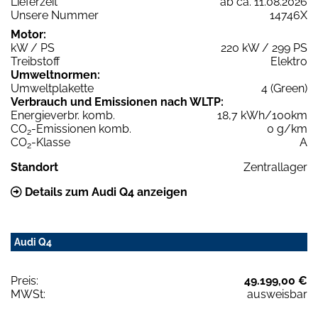
Lieferzeit
ab ca. 11.08.2026
Unsere Nummer
14746X
Motor:
kW / PS
220 kW / 299 PS
Treibstoff
Elektro
Umweltnormen:
Umweltplakette
4 (Green)
Verbrauch und Emissionen nach WLTP:
Energieverbr. komb.
18,7 kWh/100km
CO
-Emissionen komb.
0 g/km
2
CO
-Klasse
A
2
Standort
Zentrallager
Details zum Audi Q4 anzeigen
Audi Q4
Preis:
49.199,00 €
MWSt:
ausweisbar