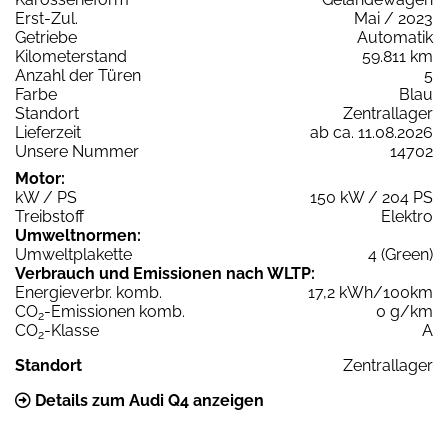
Erst-Zul.
Mai / 2023
Getriebe
Automatik
Kilometerstand
59.811 km
Anzahl der Türen
5
Farbe
Blau
Standort
Zentrallager
Lieferzeit
ab ca. 11.08.2026
Unsere Nummer
14702
Motor:
kW / PS
150 kW / 204 PS
Treibstoff
Elektro
Umweltnormen:
Umweltplakette
4 (Green)
Verbrauch und Emissionen nach WLTP:
Energieverbr. komb.
17,2 kWh/100km
CO
-Emissionen komb.
0 g/km
2
CO
-Klasse
A
2
Standort
Zentrallager
Details zum Audi Q4 anzeigen