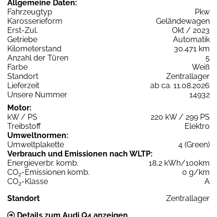
Allgemeine Daten:
Fahrzeugtyp
Pkw
Karosserieform
Geländewagen
Erst-Zul.
Okt / 2023
Getriebe
Automatik
Kilometerstand
30.471 km
Anzahl der Türen
5
Farbe
Weiß
Standort
Zentrallager
Lieferzeit
ab ca. 11.08.2026
Unsere Nummer
14932
Motor:
kW / PS
220 kW / 299 PS
Treibstoff
Elektro
Umweltnormen:
Umweltplakette
4 (Green)
Verbrauch und Emissionen nach WLTP:
Energieverbr. komb.
18,2 kWh/100km
CO
-Emissionen komb.
0 g/km
2
CO
-Klasse
A
2
Standort
Zentrallager
Details zum Audi Q4 anzeigen