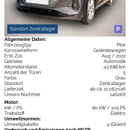
Standort Zentrallager
Allgemeine Daten:
Fahrzeugtyp
Pkw
Karosserieform
Geländewagen
Erst-Zul.
Aug / 2022
Getriebe
Automatik
Kilometerstand
43.688 km
Anzahl der Türen
5
Farbe
Grau
Standort
Zentrallager
Lieferzeit
ab ca. 11.08.2026
Unsere Nummer
14626X
Motor:
kW / PS
80 kW / 109 PS
Treibstoff
Elektro
Umweltnormen:
Umweltplakette
4 (Green)
Verbrauch und Emissionen nach WLTP: