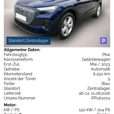
Standort Zentrallager
Allgemeine Daten:
Fahrzeugtyp
Pkw
Karosserieform
Geländewagen
Erst-Zul.
Mai / 2023
Getriebe
Automatik
Kilometerstand
6.250 km
Anzahl der Türen
5
Farbe
Blau
Standort
Zentrallager
Lieferzeit
ab ca. 11.08.2026
Unsere Nummer
PP061001
Motor:
kW / PS
150 kW / 204 PS