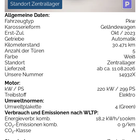
Standort Zentrallager
Allgemeine Daten:
Fahrzeugtyp
Pkw
Karosserieform
Geländewagen
Erst-Zul.
Okt / 2023
Getriebe
Automatik
Kilometerstand
30.471 km
Anzahl der Türen
5
Farbe
Weiß
Standort
Zentrallager
Lieferzeit
ab ca. 11.08.2026
Unsere Nummer
14932X
Motor:
kW / PS
220 kW / 299 PS
Treibstoff
Elektro
Umweltnormen:
Umweltplakette
4 (Green)
Verbrauch und Emissionen nach WLTP:
Energieverbr. komb.
18,2 kWh/100km
CO
-Emissionen komb.
0 g/km
2
CO
-Klasse
A
2