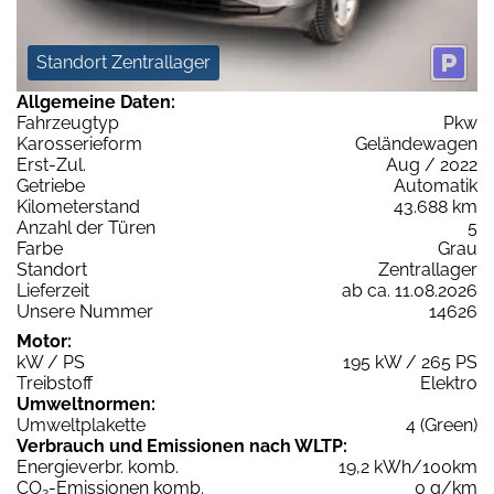
Standort Zentrallager
Allgemeine Daten:
Fahrzeugtyp
Pkw
Karosserieform
Geländewagen
Erst-Zul.
Aug / 2022
Getriebe
Automatik
Kilometerstand
43.688 km
Anzahl der Türen
5
Farbe
Grau
Standort
Zentrallager
Lieferzeit
ab ca. 11.08.2026
Unsere Nummer
14626
Motor:
kW / PS
195 kW / 265 PS
Treibstoff
Elektro
Umweltnormen:
Umweltplakette
4 (Green)
Verbrauch und Emissionen nach WLTP:
Energieverbr. komb.
19,2 kWh/100km
CO
-Emissionen komb.
0 g/km
2