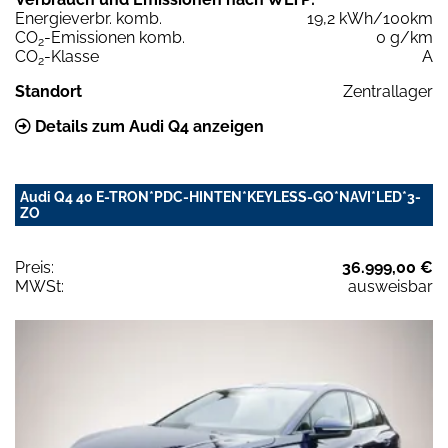
Energieverbr. komb.
19,2 kWh/100km
CO
-Emissionen komb.
0 g/km
2
CO
-Klasse
A
2
Standort
Zentrallager
Details zum Audi Q4 anzeigen
Audi Q4 40 E-TRON*PDC-HINTEN*KEYLESS-GO*NAVI*LED*3-
ZO
Preis:
36.999,00 €
MWSt:
ausweisbar