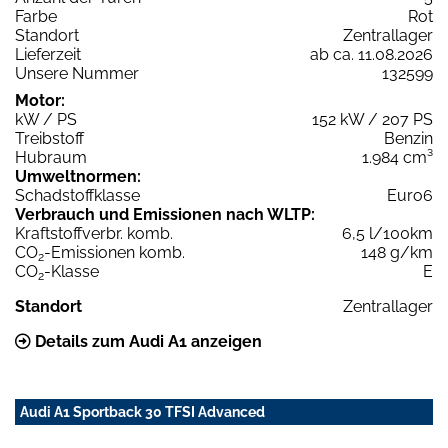
Farbe
Rot
Standort
Zentrallager
Lieferzeit
ab ca. 11.08.2026
Unsere Nummer
132599
Motor:
kW / PS
152 kW / 207 PS
Treibstoff
Benzin
Hubraum
1.984 cm³
Umweltnormen:
Schadstoffklasse
Euro6
Verbrauch und Emissionen nach WLTP:
Kraftstoffverbr. komb.
6,5 l/100km
CO
-Emissionen komb.
148 g/km
2
CO
-Klasse
E
2
Standort
Zentrallager
Details zum Audi A1 anzeigen
Audi A1 Sportback 30 TFSI Advanced