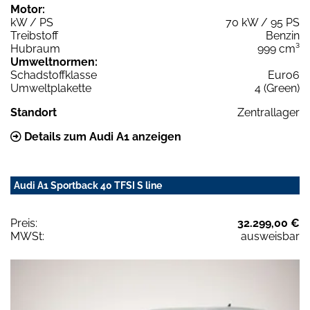
Motor:
kW / PS
70 kW / 95 PS
Treibstoff
Benzin
Hubraum
999 cm³
Umweltnormen:
Schadstoffklasse
Euro6
Umweltplakette
4 (Green)
Standort
Zentrallager
Details zum Audi A1 anzeigen
Audi A1 Sportback 40 TFSI S line
Preis:
32.299,00 €
MWSt:
ausweisbar