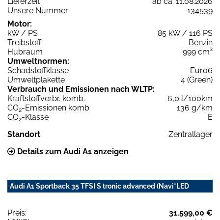
Lieferzeit
ab ca. 11.08.2026
Unsere Nummer
134539
Motor:
kW / PS
85 kW / 116 PS
Treibstoff
Benzin
Hubraum
999 cm³
Umweltnormen:
Schadstoffklasse
Euro6
Umweltplakette
4 (Green)
Verbrauch und Emissionen nach WLTP:
Kraftstoffverbr. komb.
6,0 l/100km
CO
-Emissionen komb.
136 g/km
2
CO
-Klasse
E
2
Standort
Zentrallager
Details zum Audi A1 anzeigen
Audi A1 Sportback 35 TFSI S tronic advanced (Navi*LED
Preis:
31.599,00 €