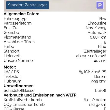
Standort Zentrallager
Allgemeine Daten:
Fahrzeugtyp
Pkw
Karosserieform
Limousine
Erst-Zul.
Nov / 2025
Getriebe
Automatik
Kilometerstand
6.884 km
Anzahl der Türen
5
Farbe
Blau
Standort
Zentrallager
Lieferzeit
ab ca. 11.08.2026
Unsere Nummer
407119
Motor:
kW / PS
85 kW / 116 PS
Treibstoff
Benzin
Hubraum
999 cm³
Umweltnormen:
Schadstoffklasse
Euro6
Verbrauch und Emissionen nach WLTP:
Kraftstoffverbr. komb.
6,0 l/100km
CO
-Emissionen komb.
136 g/km
2
CO
-Klasse
E