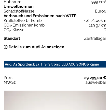
Hubraum
999 cm³
Umweltnormen:
Schadstoffklasse
Euro6
Verbrauch und Emissionen nach WLTP:
Kraftstoffverbr. komb.
5,6 l/100km
CO
-Emissionen komb.
129 g/km
2
CO
-Klasse
D
2
Standort
Zentrallager
Details zum Audi A1 anzeigen
Audi A1 Sportback 25 TFSI S tronic LED ACC SONOS Kame
Preis:
29.299,00 €
MWSt:
ausweisbar