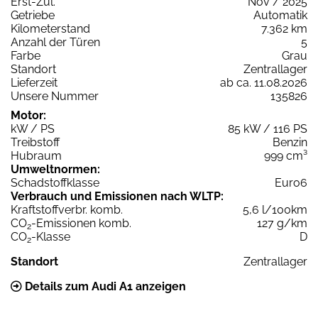
Erst-Zul.
Nov / 2025
Getriebe
Automatik
Kilometerstand
7.362 km
Anzahl der Türen
5
Farbe
Grau
Standort
Zentrallager
Lieferzeit
ab ca. 11.08.2026
Unsere Nummer
135826
Motor:
kW / PS
85 kW / 116 PS
Treibstoff
Benzin
Hubraum
999 cm³
Umweltnormen:
Schadstoffklasse
Euro6
Verbrauch und Emissionen nach WLTP:
Kraftstoffverbr. komb.
5,6 l/100km
CO
-Emissionen komb.
127 g/km
2
CO
-Klasse
D
2
Standort
Zentrallager
Details zum Audi A1 anzeigen