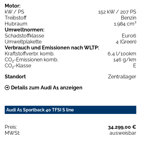
Motor:
kW / PS
152 kW / 207 PS
Treibstoff
Benzin
Hubraum
1.984 cm³
Umweltnormen:
Schadstoffklasse
Euro6
Umweltplakette
4 (Green)
Verbrauch und Emissionen nach WLTP:
Kraftstoffverbr. komb.
6,4 l/100km
CO
-Emissionen komb.
146 g/km
2
CO
-Klasse
E
2
Standort
Zentrallager
Details zum Audi A1 anzeigen
Audi A1 Sportback 40 TFSI S line
Preis:
34.299,00 €
MWSt:
ausweisbar