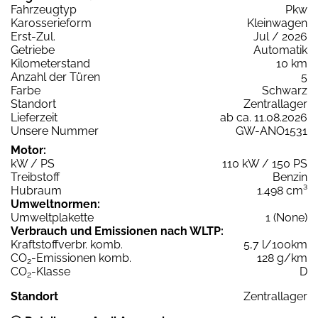
Fahrzeugtyp
Pkw
Karosserieform
Kleinwagen
Erst-Zul.
Jul / 2026
Getriebe
Automatik
Kilometerstand
10 km
Anzahl der Türen
5
Farbe
Schwarz
Standort
Zentrallager
Lieferzeit
ab ca. 11.08.2026
Unsere Nummer
GW-ANO1531
Motor:
kW / PS
110 kW / 150 PS
Treibstoff
Benzin
Hubraum
1.498 cm³
Umweltnormen:
Umweltplakette
1 (None)
Verbrauch und Emissionen nach WLTP:
Kraftstoffverbr. komb.
5,7 l/100km
CO
-Emissionen komb.
128 g/km
2
CO
-Klasse
D
2
Standort
Zentrallager