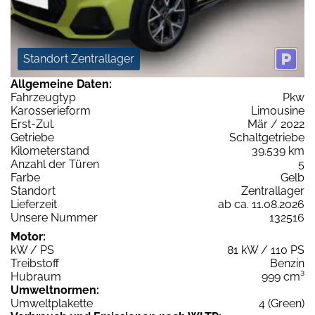
Standort Zentrallager
Allgemeine Daten:
Fahrzeugtyp
Pkw
Karosserieform
Limousine
Erst-Zul.
Mär / 2022
Getriebe
Schaltgetriebe
Kilometerstand
39.539 km
Anzahl der Türen
5
Farbe
Gelb
Standort
Zentrallager
Lieferzeit
ab ca. 11.08.2026
Unsere Nummer
132516
Motor:
kW / PS
81 kW / 110 PS
Treibstoff
Benzin
Hubraum
999 cm³
Umweltnormen:
Umweltplakette
4 (Green)