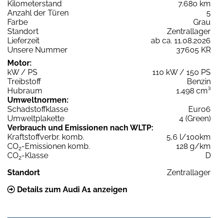
Kilometerstand
7.680 km
Anzahl der Türen
5
Farbe
Grau
Standort
Zentrallager
Lieferzeit
ab ca. 11.08.2026
Unsere Nummer
37605 KR
Motor:
kW / PS
110 kW / 150 PS
Treibstoff
Benzin
Hubraum
1.498 cm³
Umweltnormen:
Schadstoffklasse
Euro6
Umweltplakette
4 (Green)
Verbrauch und Emissionen nach WLTP:
Kraftstoffverbr. komb.
5,6 l/100km
CO
-Emissionen komb.
128 g/km
2
CO
-Klasse
D
2
Standort
Zentrallager
Details zum Audi A1 anzeigen