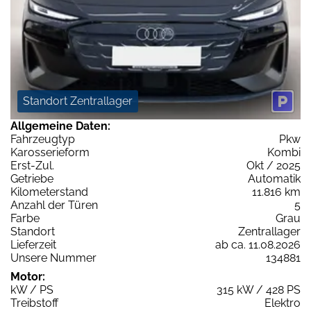
Standort Zentrallager
Allgemeine Daten:
Fahrzeugtyp
Pkw
Karosserieform
Kombi
Erst-Zul.
Okt / 2025
Getriebe
Automatik
Kilometerstand
11.816 km
Anzahl der Türen
5
Farbe
Grau
Standort
Zentrallager
Lieferzeit
ab ca. 11.08.2026
Unsere Nummer
134881
Motor:
kW / PS
315 kW / 428 PS
Treibstoff
Elektro