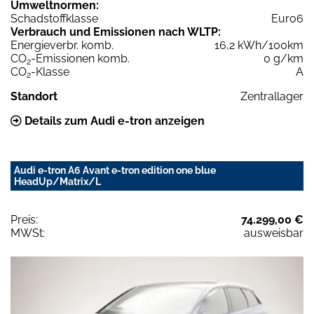
Umweltnormen:
Schadstoffklasse
Euro6
Verbrauch und Emissionen nach WLTP:
Energieverbr. komb.
16,2 kWh/100km
CO
-Emissionen komb.
0 g/km
2
CO
-Klasse
A
2
Standort
Zentrallager
Details zum Audi e-tron anzeigen
Audi e-tron A6 Avant e-tron edition one blue
HeadUp/Matrix/L
Preis:
74.299,00 €
MWSt:
ausweisbar