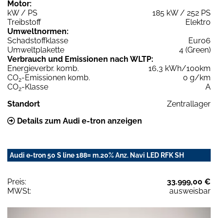
Motor:
kW / PS
185 kW / 252 PS
Treibstoff
Elektro
Umweltnormen:
Schadstoffklasse
Euro6
Umweltplakette
4 (Green)
Verbrauch und Emissionen nach WLTP:
Energieverbr. komb.
16,3 kWh/100km
CO
-Emissionen komb.
0 g/km
2
CO
-Klasse
A
2
Standort
Zentrallager
Details zum Audi e-tron anzeigen
Audi e-tron 50 S line 188¤ m.20% Anz. Navi LED RFK SH
Preis:
33.999,00 €
MWSt:
ausweisbar