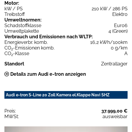
Motor:
kW / PS
210 kW / 286 PS
Treibstoff
Elektro
Umweltnormen:
Schadstoffklasse
Euro6
Umweltplakette
4 (Green)
Verbrauch und Emissionen nach WLTP:
Energieverbr. komb.
16,2 kWh/100km
CO
-Emissionen komb.
0 g/km
2
CO
-Klasse
A
2
Standort
Zentrallager
Details zum Audi e-tron anzeigen
Audi e-tron S-Line 20 Zoll Kamera el.Klappe Navi SHZ
Preis:
37.999,00 €
MWSt:
ausweisbar