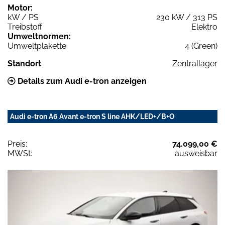
Motor:
kW / PS
230 kW / 313 PS
Treibstoff
Elektro
Umweltnormen:
Umweltplakette
4 (Green)
Standort
Zentrallager
Details zum Audi e-tron anzeigen
Audi e-tron A6 Avant e-tron S line AHK/LED+/B+O
Preis:
74.099,00 €
MWSt:
ausweisbar