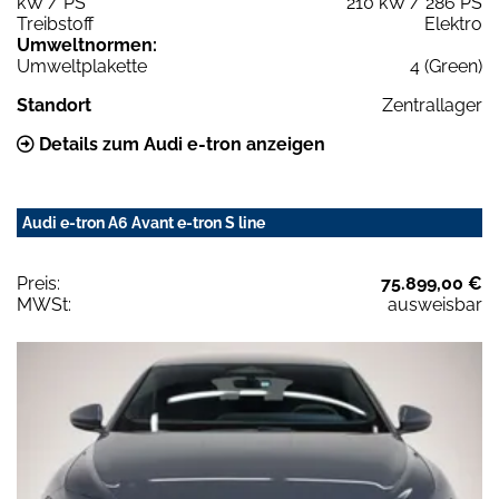
kW / PS
210 kW / 286 PS
Treibstoff
Elektro
Umweltnormen:
Umweltplakette
4 (Green)
Standort
Zentrallager
Details zum Audi e-tron anzeigen
Audi e-tron A6 Avant e-tron S line
Preis:
75.899,00 €
MWSt:
ausweisbar