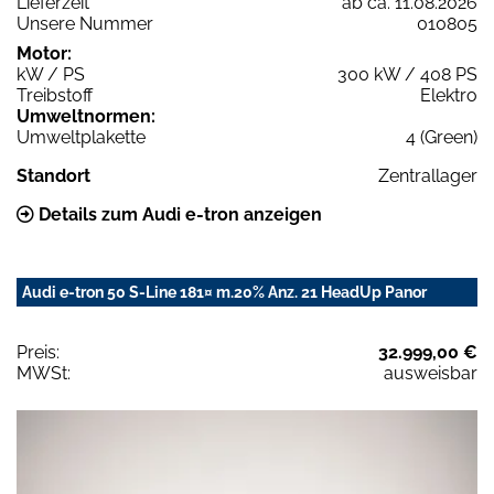
Lieferzeit
ab ca. 11.08.2026
Unsere Nummer
010805
Motor:
kW / PS
300 kW / 408 PS
Treibstoff
Elektro
Umweltnormen:
Umweltplakette
4 (Green)
Standort
Zentrallager
Details zum Audi e-tron anzeigen
Audi e-tron 50 S-Line 181¤ m.20% Anz. 21 HeadUp Panor
Preis:
32.999,00 €
MWSt:
ausweisbar