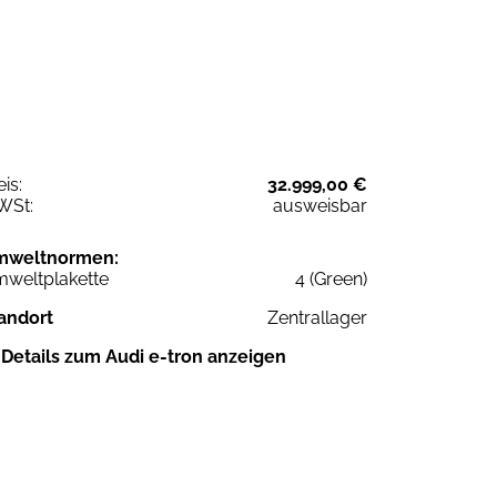
eis:
32.999,00 €
WSt:
ausweisbar
mweltnormen:
weltplakette
4 (Green)
andort
Zentrallager
Details zum Audi e-tron anzeigen