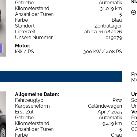
St
Getriebe
Automatik
Kilometerstand
31.019 km
Anzahl der Türen
5
Farbe
Blau
Standort
Zentrallager
Lieferzeit
ab ca. 11.08.2026
Unsere Nummer
019079
Motor:
kW / PS
300 kW / 408 PS
Pr
M
Allgemeine Daten:
U
Fahrzeugtyp
Pkw
Sc
Karosserieform
Geländewagen
Um
Erst-Zul.
Apr / 2025
Ve
Getriebe
Automatik
En
Kilometerstand
9.419 km
C
Anzahl der Türen
5
C
Farbe
Grau