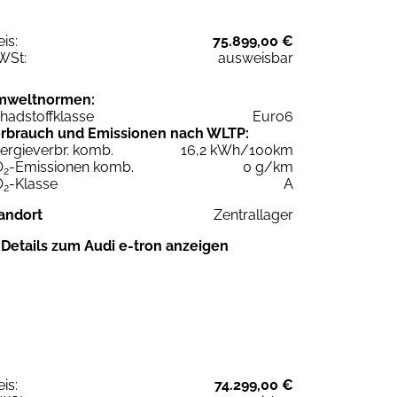
eis:
75.899,00 €
WSt:
ausweisbar
mweltnormen:
hadstoffklasse
Euro6
rbrauch und Emissionen nach WLTP:
ergieverbr. komb.
16,2 kWh/100km
O
-Emissionen komb.
0 g/km
2
O
-Klasse
A
2
andort
Zentrallager
Details zum Audi e-tron anzeigen
eis:
74.299,00 €