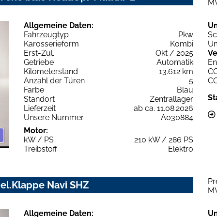
M
Allgemeine Daten:
U
Fahrzeugtyp
Pkw
Sc
Karosserieform
Kombi
Um
Erst-Zul.
Okt / 2025
Ve
Getriebe
Automatik
En
Kilometerstand
13.612 km
C
Anzahl der Türen
5
C
Farbe
Blau
St
Standort
Zentrallager
Lieferzeit
ab ca. 11.08.2026
Unsere Nummer
A030884
Motor:
kW / PS
210 kW / 286 PS
Treibstoff
Elektro
Pr
 el.Klappe Navi SHZ
M
Allgemeine Daten:
U