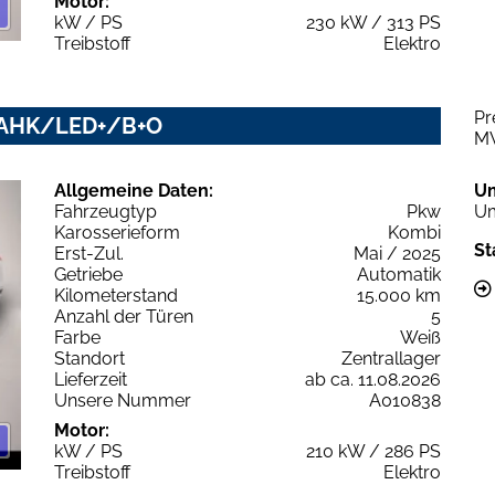
Motor:
kW / PS
230 kW / 313 PS
Treibstoff
Elektro
Pr
ne AHK/LED+/B+O
M
Allgemeine Daten:
U
Fahrzeugtyp
Pkw
Um
Karosserieform
Kombi
St
Erst-Zul.
Mai / 2025
Getriebe
Automatik
Kilometerstand
15.000 km
Anzahl der Türen
5
Farbe
Weiß
Standort
Zentrallager
Lieferzeit
ab ca. 11.08.2026
Unsere Nummer
A010838
Motor:
kW / PS
210 kW / 286 PS
Treibstoff
Elektro