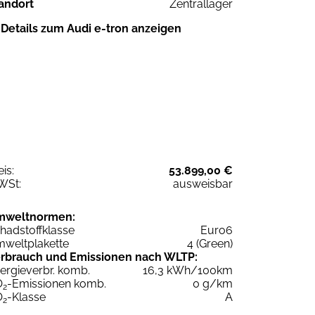
andort
Zentrallager
Details zum Audi e-tron anzeigen
eis:
53.899,00 €
WSt:
ausweisbar
mweltnormen:
hadstoffklasse
Euro6
weltplakette
4 (Green)
rbrauch und Emissionen nach WLTP:
ergieverbr. komb.
16,3 kWh/100km
O
-Emissionen komb.
0 g/km
2
O
-Klasse
A
2