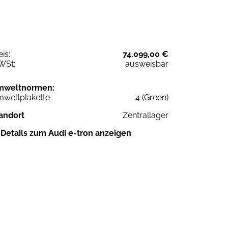
eis:
74.099,00 €
WSt:
ausweisbar
mweltnormen:
weltplakette
4 (Green)
andort
Zentrallager
Details zum Audi e-tron anzeigen