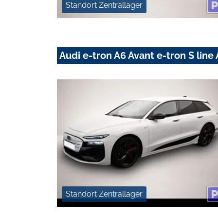
Standort Zentrallager
Audi e-tron A6 Avant e-tron S li
Standort Zentrallager