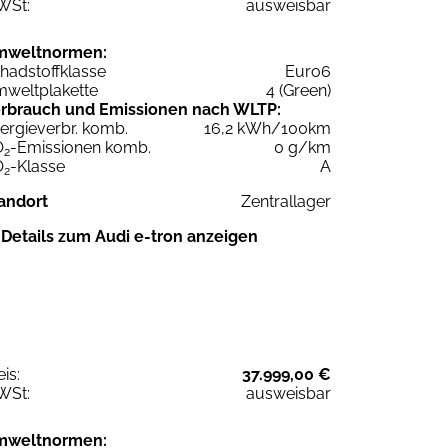
WSt:
ausweisbar
mweltnormen:
hadstoffklasse
Euro6
weltplakette
4 (Green)
rbrauch und Emissionen nach WLTP:
ergieverbr. komb.
16,2 kWh/100km
O
-Emissionen komb.
0 g/km
2
O
-Klasse
A
2
andort
Zentrallager
Details zum Audi e-tron anzeigen
eis:
37.999,00 €
WSt:
ausweisbar
mweltnormen: