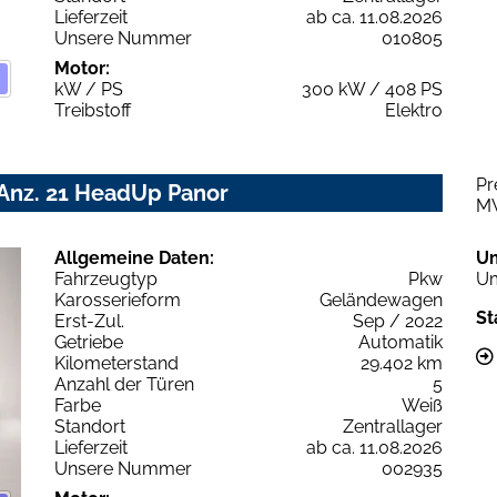
Lieferzeit
ab ca. 11.08.2026
Unsere Nummer
010805
Motor:
kW / PS
300 kW / 408 PS
Treibstoff
Elektro
Pr
 Anz. 21 HeadUp Panor
M
Allgemeine Daten:
U
Fahrzeugtyp
Pkw
Um
Karosserieform
Geländewagen
St
Erst-Zul.
Sep / 2022
Getriebe
Automatik
Kilometerstand
29.402 km
Anzahl der Türen
5
Farbe
Weiß
Standort
Zentrallager
Lieferzeit
ab ca. 11.08.2026
Unsere Nummer
002935