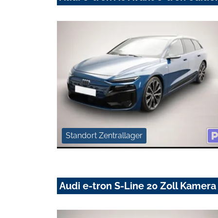
Standort Zentrallager
Audi e-tron S-Line 20 Zoll Kamera