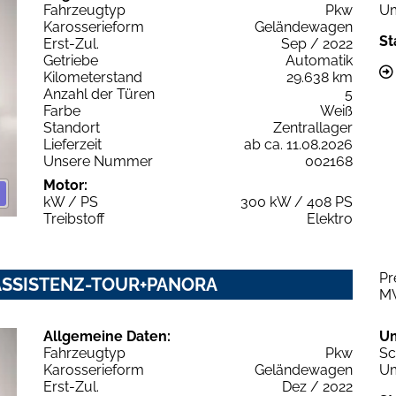
Fahrzeugtyp
Pkw
Um
Karosserieform
Geländewagen
St
Erst-Zul.
Sep / 2022
Getriebe
Automatik
Kilometerstand
29.638 km
Anzahl der Türen
5
Farbe
Weiß
Standort
Zentrallager
Lieferzeit
ab ca. 11.08.2026
Unsere Nummer
002168
Motor:
kW / PS
300 kW / 408 PS
Treibstoff
Elektro
Pr
5 ASSISTENZ-TOUR+PANORA
M
Allgemeine Daten:
U
Fahrzeugtyp
Pkw
Sc
Karosserieform
Geländewagen
Um
Erst-Zul.
Dez / 2022