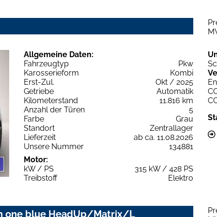
Pr
M
Allgemeine Daten:
U
Fahrzeugtyp
Pkw
Sc
Karosserieform
Kombi
Ve
Erst-Zul.
Okt / 2025
En
Getriebe
Automatik
C
Kilometerstand
11.816 km
C
Anzahl der Türen
5
St
Farbe
Grau
Standort
Zentrallager
Lieferzeit
ab ca. 11.08.2026
Unsere Nummer
134881
Motor:
kW / PS
315 kW / 428 PS
Treibstoff
Elektro
Pr
ion one blue HeadUp/Matrix/L