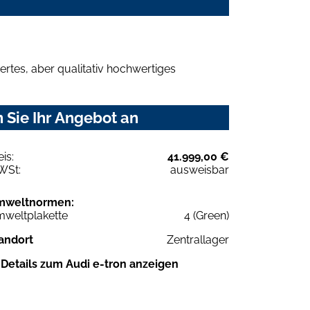
rtes, aber qualitativ hochwertiges
 Sie Ihr Angebot an
eis:
41.999,00 €
WSt:
ausweisbar
mweltnormen:
weltplakette
4 (Green)
andort
Zentrallager
Details zum Audi e-tron anzeigen