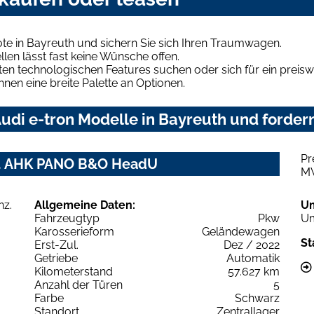
te in Bayreuth und sichern Sie sich Ihren Traumwagen.
len lässt fast keine Wünsche offen.
en technologischen Features suchen oder sich für ein preiswe
hnen eine breite Palette an Optionen.
di e-tron Modelle in Bayreuth und fordern
Pr
nz. AHK PANO B&O HeadU
M
Allgemeine Daten:
U
Fahrzeugtyp
Pkw
Um
Karosserieform
Geländewagen
St
Erst-Zul.
Dez / 2022
Getriebe
Automatik
Kilometerstand
57.627 km
Anzahl der Türen
5
Farbe
Schwarz
Standort
Zentrallager