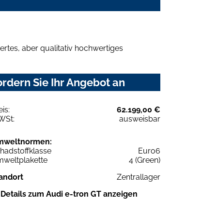
rtes, aber qualitativ hochwertiges
rdern Sie Ihr Angebot an
eis:
62.199,00 €
WSt:
ausweisbar
mweltnormen:
hadstoffklasse
Euro6
weltplakette
4 (Green)
andort
Zentrallager
Details zum Audi e-tron GT anzeigen