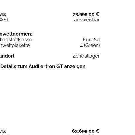
eis:
73.999,00 €
WSt:
ausweisbar
mweltnormen:
hadstoffklasse
Euro6d
weltplakette
4 (Green)
andort
Zentrallager
Details zum Audi e-tron GT anzeigen
eis:
63.699,00 €