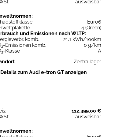
WSt:
ausweisbar
mweltnormen:
hadstoffklasse
Euro6
weltplakette
4 (Green)
rbrauch und Emissionen nach WLTP:
ergieverbr. komb.
21,1 kWh/100km
O
-Emissionen komb.
0 g/km
2
O
-Klasse
A
2
andort
Zentrallager
Details zum Audi e-tron GT anzeigen
eis:
112.399,00 €
WSt:
ausweisbar
mweltnormen:
hadstoffklasse
Euro6