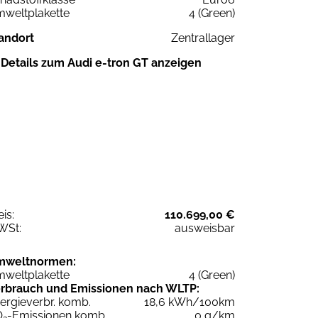
weltplakette
4 (Green)
andort
Zentrallager
Details zum Audi e-tron GT anzeigen
eis:
110.699,00 €
WSt:
ausweisbar
mweltnormen:
weltplakette
4 (Green)
rbrauch und Emissionen nach WLTP:
ergieverbr. komb.
18,6 kWh/100km
O
-Emissionen komb.
0 g/km