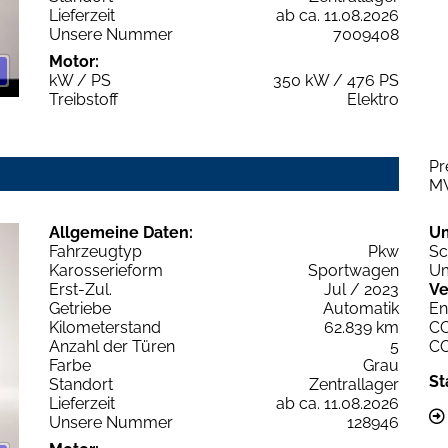
Lieferzeit
ab ca. 11.08.2026
Unsere Nummer
7009408
Motor:
kW / PS
350 kW / 476 PS
Treibstoff
Elektro
Pr
M
Allgemeine Daten:
U
Fahrzeugtyp
Pkw
Sc
Karosserieform
Sportwagen
Um
Erst-Zul.
Jul / 2023
Ve
Getriebe
Automatik
En
Kilometerstand
62.839 km
C
Anzahl der Türen
5
C
Farbe
Grau
St
Standort
Zentrallager
Lieferzeit
ab ca. 11.08.2026
Unsere Nummer
128946