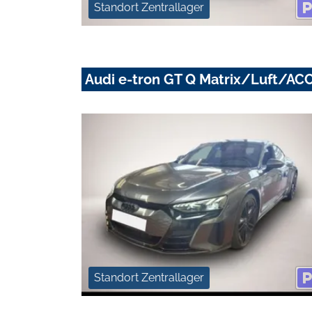
Standort Zentrallager
Audi e-tron GT Q Matrix/Luft/A
Standort Zentrallager