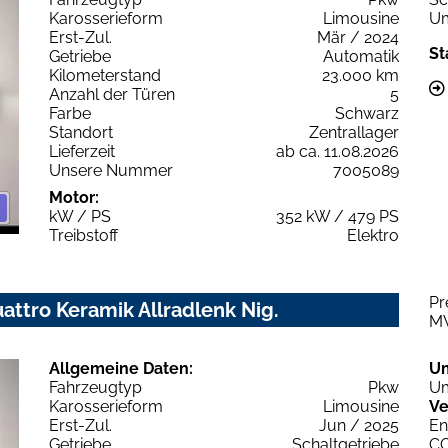
Karosserieform
Limousine
Um
Erst-Zul.
Mär / 2024
St
Getriebe
Automatik
Kilometerstand
23.000 km
Anzahl der Türen
5
Farbe
Schwarz
Standort
Zentrallager
Lieferzeit
ab ca. 11.08.2026
Unsere Nummer
7005089
Motor:
kW / PS
352 kW / 479 PS
Treibstoff
Elektro
Pr
uattro Keramik Allradlenk Nig.
M
Allgemeine Daten:
U
Fahrzeugtyp
Pkw
Um
Karosserieform
Limousine
Ve
Erst-Zul.
Jun / 2025
En
Getriebe
Schaltgetriebe
C