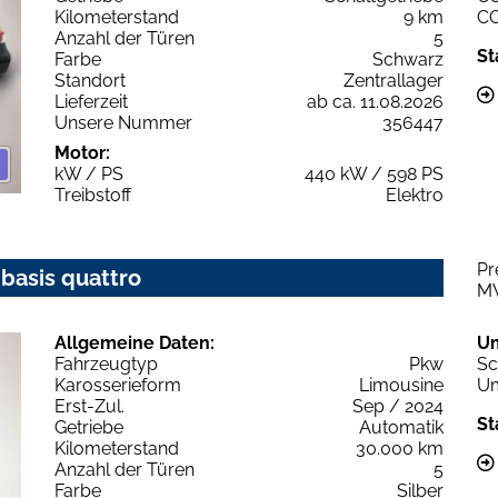
Kilometerstand
9 km
C
Anzahl der Türen
5
St
Farbe
Schwarz
Standort
Zentrallager
Lieferzeit
ab ca. 11.08.2026
Unsere Nummer
356447
Motor:
kW / PS
440 kW / 598 PS
Treibstoff
Elektro
Pr
 basis quattro
M
Allgemeine Daten:
U
Fahrzeugtyp
Pkw
Sc
Karosserieform
Limousine
Um
Erst-Zul.
Sep / 2024
St
Getriebe
Automatik
Kilometerstand
30.000 km
Anzahl der Türen
5
Farbe
Silber