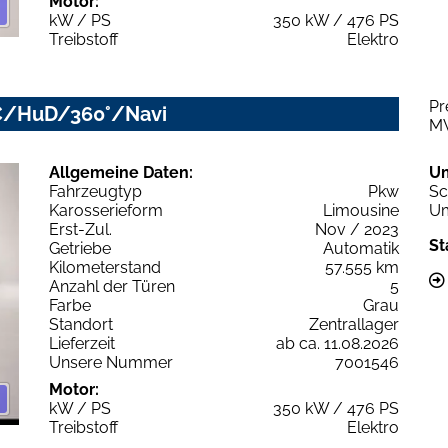
Motor:
kW / PS
350 kW / 476 PS
Treibstoff
Elektro
Pr
CC/HuD/360°/Navi
M
Allgemeine Daten:
U
Fahrzeugtyp
Pkw
Sc
Karosserieform
Limousine
Um
Erst-Zul.
Nov / 2023
St
Getriebe
Automatik
Kilometerstand
57.555 km
Anzahl der Türen
5
Farbe
Grau
Standort
Zentrallager
Lieferzeit
ab ca. 11.08.2026
Unsere Nummer
7001546
Motor:
kW / PS
350 kW / 476 PS
Treibstoff
Elektro