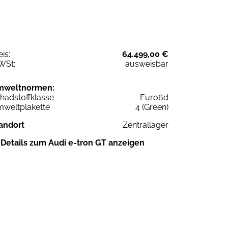
eis:
64.499,00 €
WSt:
ausweisbar
mweltnormen:
hadstoffklasse
Euro6d
weltplakette
4 (Green)
andort
Zentrallager
Details zum Audi e-tron GT anzeigen