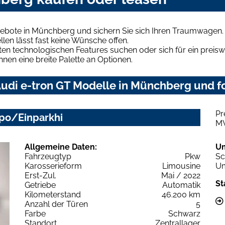
gebote in Münchberg und sichern Sie sich Ihren Traumwagen.
len lässt fast keine Wünsche offen.
en technologischen Features suchen oder sich für ein preiswe
hnen eine breite Palette an Optionen.
udi e-tron GT Modelle in Münchberg und fo
Pr
po/Einparkhi
M
Allgemeine Daten:
U
Fahrzeugtyp
Pkw
Sc
Karosserieform
Limousine
Um
Erst-Zul.
Mai / 2022
St
Getriebe
Automatik
Kilometerstand
46.200 km
Anzahl der Türen
5
Farbe
Schwarz
Standort
Zentrallager