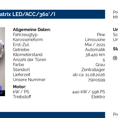
Pr
Matrix LED/ACC/360°/I
M
Allgemeine Daten:
U
Fahrzeugtyp
Pkw
Sc
Karosserieform
Limousine
Um
Erst-Zul.
Mai / 2021
St
Getriebe
Automatik
Kilometerstand
38.420 km
Anzahl der Türen
5
Farbe
Grau
Standort
Zentrallager
Lieferzeit
ab ca. 11.08.2026
Unsere Nummer
7900599
Motor:
kW / PS
440 kW / 598 PS
Treibstoff
Elektro
Pr