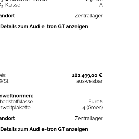
2
O
-Klasse
A
2
andort
Zentrallager
Details zum Audi e-tron GT anzeigen
eis:
182.499,00 €
WSt:
ausweisbar
mweltnormen:
hadstoffklasse
Euro6
weltplakette
4 (Green)
andort
Zentrallager
Details zum Audi e-tron GT anzeigen