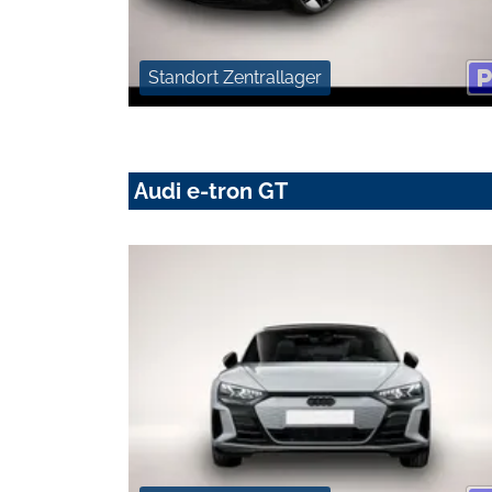
Standort Zentrallager
Audi e-tron GT