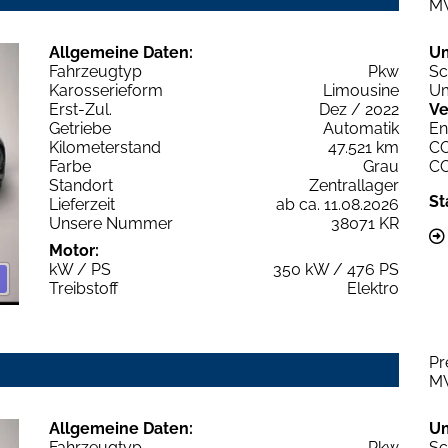
M
Allgemeine Daten:
U
Fahrzeugtyp
Pkw
Sc
Karosserieform
Limousine
Um
Erst-Zul.
Dez / 2022
Ve
Getriebe
Automatik
En
Kilometerstand
47.521 km
C
Farbe
Grau
C
Standort
Zentrallager
St
Lieferzeit
ab ca. 11.08.2026
Unsere Nummer
38071 KR
Motor:
kW / PS
350 kW / 476 PS
Treibstoff
Elektro
Pr
M
Allgemeine Daten:
U
Fahrzeugtyp
Pkw
Sc