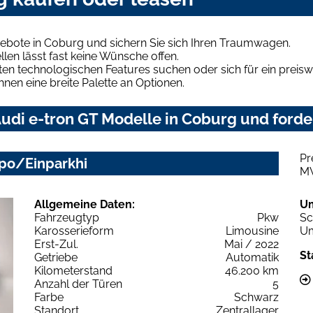
gebote in Coburg und sichern Sie sich Ihren Traumwagen.
len lässt fast keine Wünsche offen.
en technologischen Features suchen oder sich für ein preiswe
hnen eine breite Palette an Optionen.
udi e-tron GT Modelle in Coburg und forder
Pr
po/Einparkhi
M
Allgemeine Daten:
U
Fahrzeugtyp
Pkw
Sc
Karosserieform
Limousine
Um
Erst-Zul.
Mai / 2022
St
Getriebe
Automatik
Kilometerstand
46.200 km
Anzahl der Türen
5
Farbe
Schwarz
Standort
Zentrallager