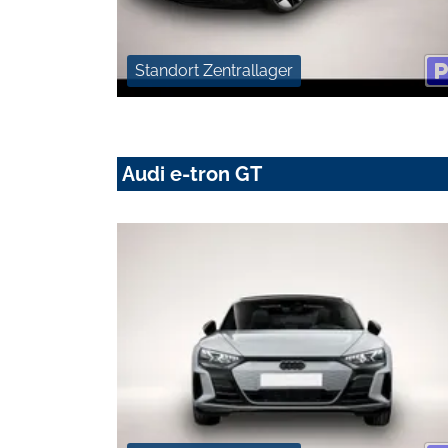
Standort Zentrallager
Audi e-tron GT