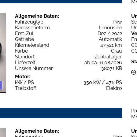
M
Allgemeine Daten:
U
Fahrzeugtyp
Pkw
Sc
Karosserieform
Limousine
Um
Erst-Zul.
Dez / 2022
Ve
Getriebe
Automatik
En
Kilometerstand
47.521 km
C
Farbe
Grau
C
Standort
Zentrallager
St
Lieferzeit
ab ca. 11.08.2026
Unsere Nummer
38071 KR
Motor:
kW / PS
350 kW / 476 PS
Treibstoff
Elektro
Pr
M
Allgemeine Daten:
U
Fahrzeugtyp
Pkw
Sc