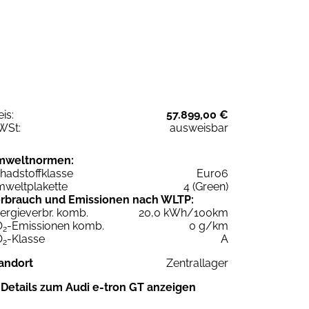
eis:
57.899,00 €
WSt:
ausweisbar
mweltnormen:
hadstoffklasse
Euro6
weltplakette
4 (Green)
rbrauch und Emissionen nach WLTP:
ergieverbr. komb.
20,0 kWh/100km
O
-Emissionen komb.
0 g/km
2
O
-Klasse
A
2
andort
Zentrallager
Details zum Audi e-tron GT anzeigen