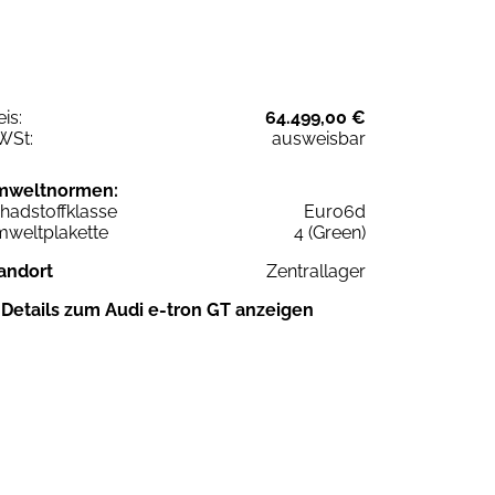
eis:
64.499,00 €
WSt:
ausweisbar
mweltnormen:
hadstoffklasse
Euro6d
weltplakette
4 (Green)
andort
Zentrallager
Details zum Audi e-tron GT anzeigen