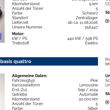
Kilometerstand
9 km
C
Anzahl der Türen
5
St
Farbe
Schwarz
Standort
Zentrallager
Lieferzeit
ab ca. 11.08.2026
Unsere Nummer
356447
Motor:
kW / PS
440 kW / 598 PS
Treibstoff
Elektro
Pr
 basis quattro
M
Allgemeine Daten:
U
Fahrzeugtyp
Pkw
Sc
Karosserieform
Limousine
Um
Erst-Zul.
Sep / 2024
St
Getriebe
Automatik
Kilometerstand
30.000 km
Anzahl der Türen
5
Farbe
Silber