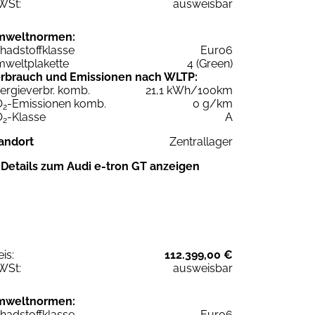
WSt:
ausweisbar
mweltnormen:
hadstoffklasse
Euro6
weltplakette
4 (Green)
rbrauch und Emissionen nach WLTP:
ergieverbr. komb.
21,1 kWh/100km
O
-Emissionen komb.
0 g/km
2
O
-Klasse
A
2
andort
Zentrallager
Details zum Audi e-tron GT anzeigen
eis:
112.399,00 €
WSt:
ausweisbar
mweltnormen:
hadstoffklasse
Euro6