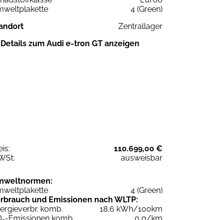
weltplakette
4 (Green)
andort
Zentrallager
Details zum Audi e-tron GT anzeigen
eis:
110.699,00 €
WSt:
ausweisbar
mweltnormen:
weltplakette
4 (Green)
rbrauch und Emissionen nach WLTP:
ergieverbr. komb.
18,6 kWh/100km
O
-Emissionen komb.
0 g/km