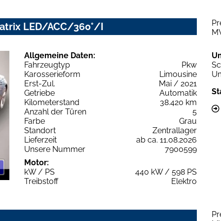
Pr
Matrix LED/ACC/360°/I
M
Allgemeine Daten:
U
Fahrzeugtyp
Pkw
Sc
Karosserieform
Limousine
Um
Erst-Zul.
Mai / 2021
St
Getriebe
Automatik
Kilometerstand
38.420 km
Anzahl der Türen
5
Farbe
Grau
Standort
Zentrallager
Lieferzeit
ab ca. 11.08.2026
Unsere Nummer
7900599
Motor:
kW / PS
440 kW / 598 PS
Treibstoff
Elektro
Pr