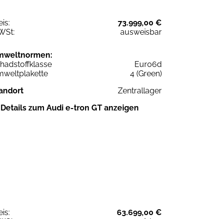
eis:
73.999,00 €
WSt:
ausweisbar
mweltnormen:
hadstoffklasse
Euro6d
weltplakette
4 (Green)
andort
Zentrallager
Details zum Audi e-tron GT anzeigen
eis:
63.699,00 €