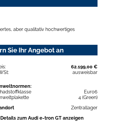
rtes, aber qualitativ hochwertiges
n Sie Ihr Angebot an
eis:
62.199,00 €
WSt:
ausweisbar
mweltnormen:
hadstoffklasse
Euro6
weltplakette
4 (Green)
andort
Zentrallager
Details zum Audi e-tron GT anzeigen