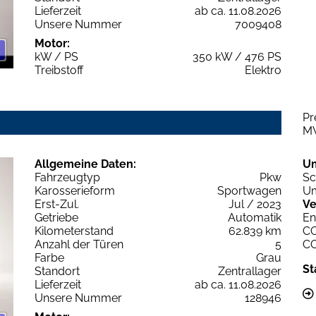
Lieferzeit
ab ca. 11.08.2026
Unsere Nummer
7009408
Motor:
kW / PS
350 kW / 476 PS
Treibstoff
Elektro
Pr
M
Allgemeine Daten:
U
Fahrzeugtyp
Pkw
Sc
Karosserieform
Sportwagen
Um
Erst-Zul.
Jul / 2023
Ve
Getriebe
Automatik
En
Kilometerstand
62.839 km
C
Anzahl der Türen
5
C
Farbe
Grau
St
Standort
Zentrallager
Lieferzeit
ab ca. 11.08.2026
Unsere Nummer
128946