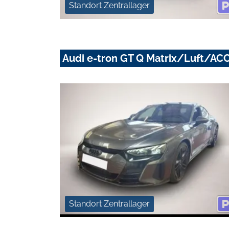
Standort Zentrallager
Audi e-tron GT Q Matrix/Luft/A
Standort Zentrallager