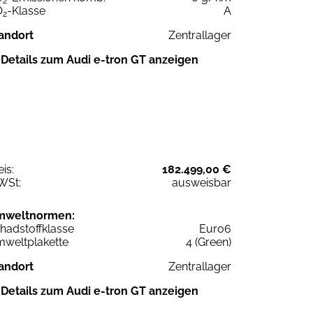
2
O
-Klasse
A
2
andort
Zentrallager
Details zum Audi e-tron GT anzeigen
eis:
182.499,00 €
WSt:
ausweisbar
mweltnormen:
hadstoffklasse
Euro6
weltplakette
4 (Green)
andort
Zentrallager
Details zum Audi e-tron GT anzeigen