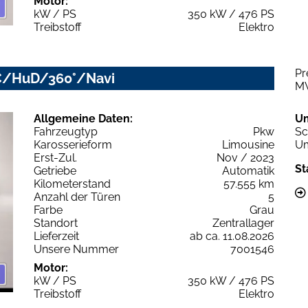
Motor:
kW / PS
350 kW / 476 PS
Treibstoff
Elektro
Pr
CC/HuD/360°/Navi
M
Allgemeine Daten:
U
Fahrzeugtyp
Pkw
Sc
Karosserieform
Limousine
Um
Erst-Zul.
Nov / 2023
St
Getriebe
Automatik
Kilometerstand
57.555 km
Anzahl der Türen
5
Farbe
Grau
Standort
Zentrallager
Lieferzeit
ab ca. 11.08.2026
Unsere Nummer
7001546
Motor:
kW / PS
350 kW / 476 PS
Treibstoff
Elektro