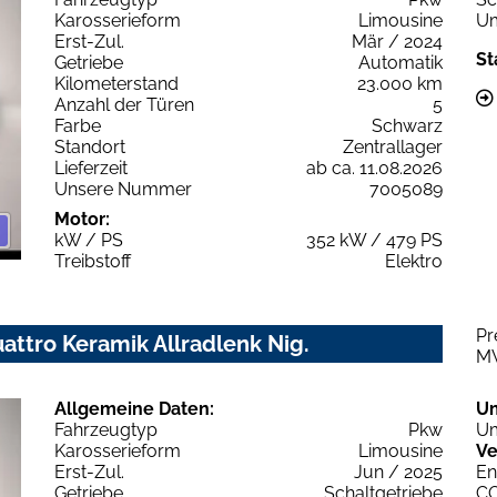
Karosserieform
Limousine
Um
Erst-Zul.
Mär / 2024
St
Getriebe
Automatik
Kilometerstand
23.000 km
Anzahl der Türen
5
Farbe
Schwarz
Standort
Zentrallager
Lieferzeit
ab ca. 11.08.2026
Unsere Nummer
7005089
Motor:
kW / PS
352 kW / 479 PS
Treibstoff
Elektro
Pr
uattro Keramik Allradlenk Nig.
M
Allgemeine Daten:
U
Fahrzeugtyp
Pkw
Um
Karosserieform
Limousine
Ve
Erst-Zul.
Jun / 2025
En
Getriebe
Schaltgetriebe
C