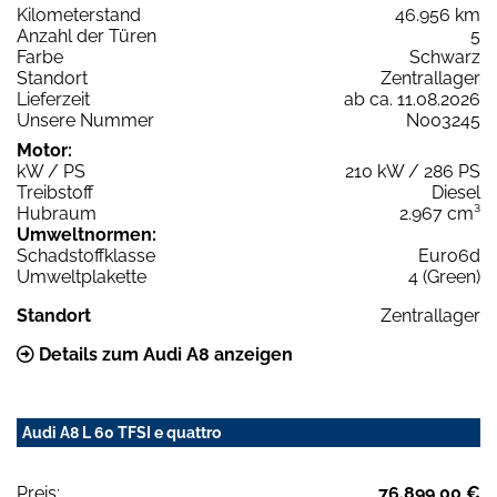
Kilometerstand
46.956 km
Anzahl der Türen
5
Farbe
Schwarz
Standort
Zentrallager
Lieferzeit
ab ca. 11.08.2026
Unsere Nummer
N003245
Motor:
kW / PS
210 kW / 286 PS
Treibstoff
Diesel
Hubraum
2.967 cm³
Umweltnormen:
Schadstoffklasse
Euro6d
Umweltplakette
4 (Green)
Standort
Zentrallager
Details zum Audi A8 anzeigen
Audi A8 L 60 TFSI e quattro
Preis:
76.899,00 €