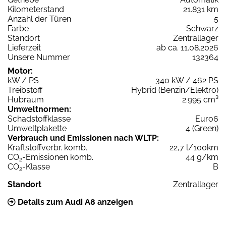
Kilometerstand
21.831 km
Anzahl der Türen
5
Farbe
Schwarz
Standort
Zentrallager
Lieferzeit
ab ca. 11.08.2026
Unsere Nummer
132364
Motor:
kW / PS
340 kW / 462 PS
Treibstoff
Hybrid (Benzin/Elektro)
Hubraum
2.995 cm³
Umweltnormen:
Schadstoffklasse
Euro6
Umweltplakette
4 (Green)
Verbrauch und Emissionen nach WLTP:
Kraftstoffverbr. komb.
22,7 l/100km
CO
-Emissionen komb.
44 g/km
2
CO
-Klasse
B
2
Standort
Zentrallager
Details zum Audi A8 anzeigen