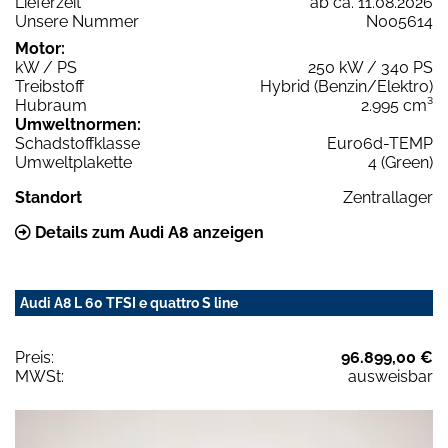
Lieferzeit
ab ca. 11.08.2026
Unsere Nummer
N005614
Motor:
kW / PS
250 kW / 340 PS
Treibstoff
Hybrid (Benzin/Elektro)
Hubraum
2.995 cm³
Umweltnormen:
Schadstoffklasse
Euro6d-TEMP
Umweltplakette
4 (Green)
Standort
Zentrallager
Details zum Audi A8 anzeigen
Audi A8 L 60 TFSI e quattro S line
Preis:
96.899,00 €
MWSt:
ausweisbar