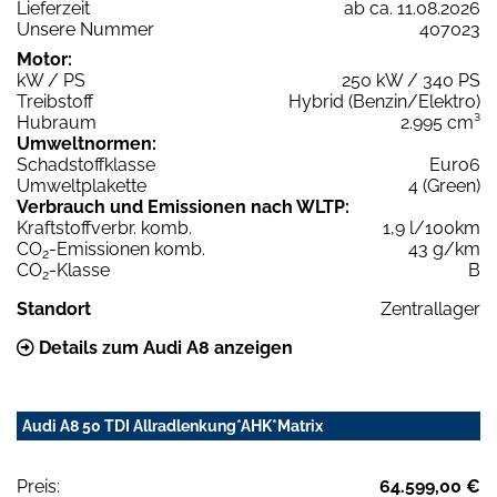
Lieferzeit
ab ca. 11.08.2026
Unsere Nummer
407023
Motor:
kW / PS
250 kW / 340 PS
Treibstoff
Hybrid (Benzin/Elektro)
Hubraum
2.995 cm³
Umweltnormen:
Schadstoffklasse
Euro6
Umweltplakette
4 (Green)
Verbrauch und Emissionen nach WLTP:
Kraftstoffverbr. komb.
1,9 l/100km
CO
-Emissionen komb.
43 g/km
2
CO
-Klasse
B
2
Standort
Zentrallager
Details zum Audi A8 anzeigen
Audi A8 50 TDI Allradlenkung*AHK*Matrix
Preis:
64.599,00 €