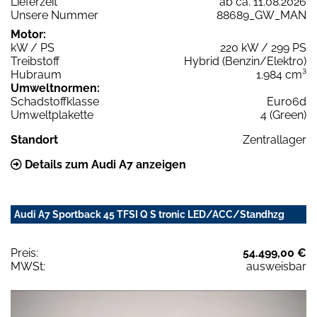
Lieferzeit
ab ca. 11.08.2026
Unsere Nummer
88689_GW_MAN
Motor:
kW / PS
220 kW / 299 PS
Treibstoff
Hybrid (Benzin/Elektro)
Hubraum
1.984 cm³
Umweltnormen:
Schadstoffklasse
Euro6d
Umweltplakette
4 (Green)
Standort
Zentrallager
Details zum Audi A7 anzeigen
Audi A7 Sportback 45 TFSI Q S tronic LED/ACC/Standhzg
Preis:
54.499,00 €
MWSt:
ausweisbar