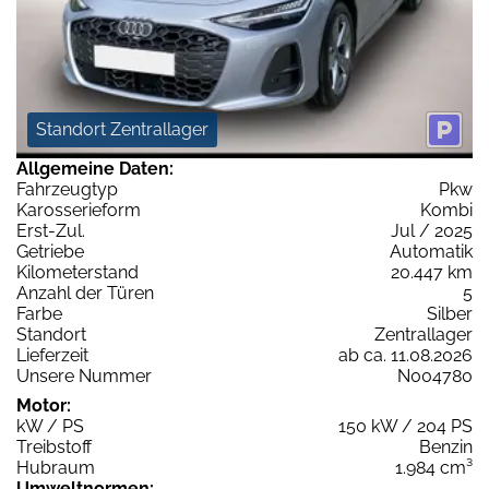
Standort Zentrallager
Allgemeine Daten:
Fahrzeugtyp
Pkw
Karosserieform
Kombi
Erst-Zul.
Jul / 2025
Getriebe
Automatik
Kilometerstand
20.447 km
Anzahl der Türen
5
Farbe
Silber
Standort
Zentrallager
Lieferzeit
ab ca. 11.08.2026
Unsere Nummer
N004780
Motor:
kW / PS
150 kW / 204 PS
Treibstoff
Benzin
Hubraum
1.984 cm³
Umweltnormen: