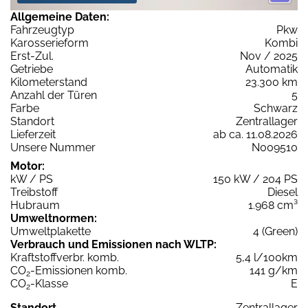
Allgemeine Daten:
Fahrzeugtyp
Pkw
Karosserieform
Kombi
Erst-Zul.
Nov / 2025
Getriebe
Automatik
Kilometerstand
23.300 km
Anzahl der Türen
5
Farbe
Schwarz
Standort
Zentrallager
Lieferzeit
ab ca. 11.08.2026
Unsere Nummer
N009510
Motor:
kW / PS
150 kW / 204 PS
Treibstoff
Diesel
Hubraum
1.968 cm³
Umweltnormen:
Umweltplakette
4 (Green)
Verbrauch und Emissionen nach WLTP:
Kraftstoffverbr. komb.
5,4 l/100km
CO
-Emissionen komb.
141 g/km
2
CO
-Klasse
E
2
Standort
Zentrallager