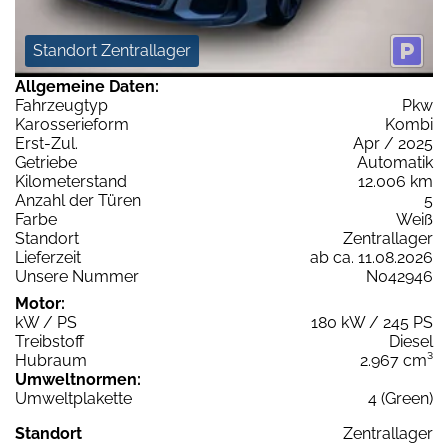
Standort Zentrallager
Allgemeine Daten:
Fahrzeugtyp
Pkw
Karosserieform
Kombi
Erst-Zul.
Apr / 2025
Getriebe
Automatik
Kilometerstand
12.006 km
Anzahl der Türen
5
Farbe
Weiß
Standort
Zentrallager
Lieferzeit
ab ca. 11.08.2026
Unsere Nummer
N042946
Motor:
kW / PS
180 kW / 245 PS
Treibstoff
Diesel
Hubraum
2.967 cm³
Umweltnormen:
Umweltplakette
4 (Green)
Standort
Zentrallager