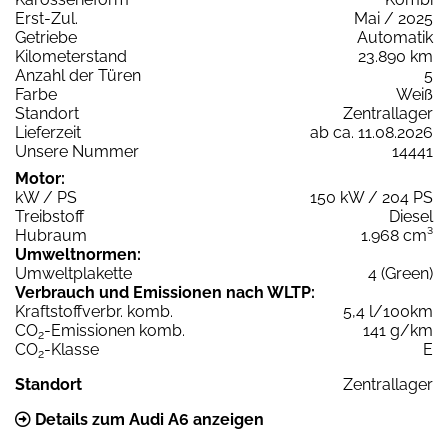
Erst-Zul.
Mai / 2025
Getriebe
Automatik
Kilometerstand
23.890 km
Anzahl der Türen
5
Farbe
Weiß
Standort
Zentrallager
Lieferzeit
ab ca. 11.08.2026
Unsere Nummer
14441
Motor:
kW / PS
150 kW / 204 PS
Treibstoff
Diesel
Hubraum
1.968 cm³
Umweltnormen:
Umweltplakette
4 (Green)
Verbrauch und Emissionen nach WLTP:
Kraftstoffverbr. komb.
5,4 l/100km
CO
-Emissionen komb.
141 g/km
2
CO
-Klasse
E
2
Standort
Zentrallager
Details zum Audi A6 anzeigen