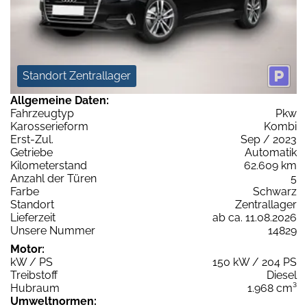
Standort Zentrallager
Allgemeine Daten:
Fahrzeugtyp
Pkw
Karosserieform
Kombi
Erst-Zul.
Sep / 2023
Getriebe
Automatik
Kilometerstand
62.609 km
Anzahl der Türen
5
Farbe
Schwarz
Standort
Zentrallager
Lieferzeit
ab ca. 11.08.2026
Unsere Nummer
14829
Motor:
kW / PS
150 kW / 204 PS
Treibstoff
Diesel
Hubraum
1.968 cm³
Umweltnormen: