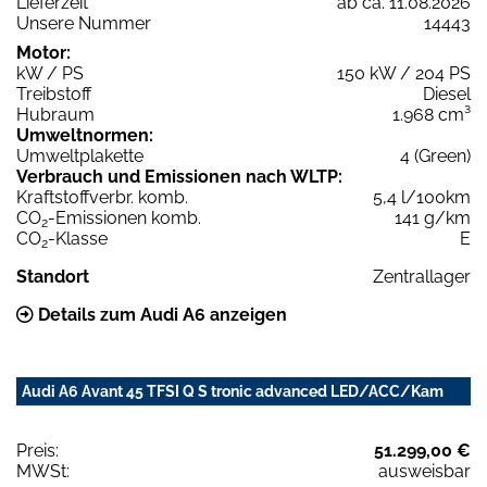
Lieferzeit
ab ca. 11.08.2026
Unsere Nummer
14443
Motor:
kW / PS
150 kW / 204 PS
Treibstoff
Diesel
Hubraum
1.968 cm³
Umweltnormen:
Umweltplakette
4 (Green)
Verbrauch und Emissionen nach WLTP:
Kraftstoffverbr. komb.
5,4 l/100km
CO
-Emissionen komb.
141 g/km
2
CO
-Klasse
E
2
Standort
Zentrallager
Details zum Audi A6 anzeigen
Audi A6 Avant 45 TFSI Q S tronic advanced LED/ACC/Kam
Preis:
51.299,00 €
MWSt:
ausweisbar