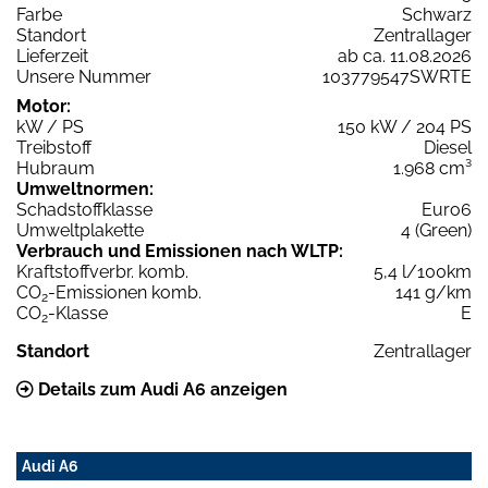
Farbe
Schwarz
Standort
Zentrallager
Lieferzeit
ab ca. 11.08.2026
Unsere Nummer
103779547SWRTE
Motor:
kW / PS
150 kW / 204 PS
Treibstoff
Diesel
Hubraum
1.968 cm³
Umweltnormen:
Schadstoffklasse
Euro6
Umweltplakette
4 (Green)
Verbrauch und Emissionen nach WLTP:
Kraftstoffverbr. komb.
5,4 l/100km
CO
-Emissionen komb.
141 g/km
2
CO
-Klasse
E
2
Standort
Zentrallager
Details zum Audi A6 anzeigen
Audi A6