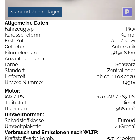
Standort Zentrallager
Allgemeine Daten:
Fahrzeugtyp
Pkw
Karosserieform
Kombi
Erst-Zul.
Apr / 2021
Getriebe
Automatik
Kilometerstand
58.906 km
Anzahl der Türen
5
Farbe
Schwarz
Standort
Zentrallager
Lieferzeit
ab ca. 11.08.2026
Unsere Nummer
14918
Motor:
kW / PS
120 kW / 163 PS
Treibstoff
Diesel
Hubraum
1.968 cm³
Umweltnormen:
Schadstoffklasse
Euro6d
Umweltplakette
4 (Green)
Verbrauch und Emissionen nach WLTP:
Kraftstoffverbr. komb.
5,7 l/100km