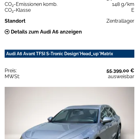
CO
-Emissionen komb.
148 g/km
2
CO
-Klasse
E
2
Standort
Zentrallager
Details zum Audi A6 anzeigen
Audi A6 Avant TFSI S-Tronic Design*Head_up*Matrix
Preis:
55.399,00 €
MWSt:
ausweisbar