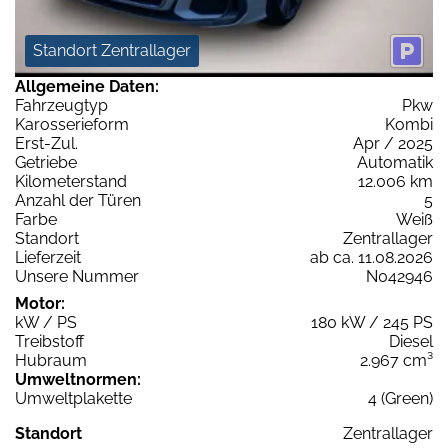
Standort Zentrallager
Allgemeine Daten:
Fahrzeugtyp
Pkw
Karosserieform
Kombi
Erst-Zul.
Apr / 2025
Getriebe
Automatik
Kilometerstand
12.006 km
Anzahl der Türen
5
Farbe
Weiß
Standort
Zentrallager
Lieferzeit
ab ca. 11.08.2026
Unsere Nummer
N042946
Motor:
kW / PS
180 kW / 245 PS
Treibstoff
Diesel
Hubraum
2.967 cm³
Umweltnormen:
Umweltplakette
4 (Green)
Standort
Zentrallager