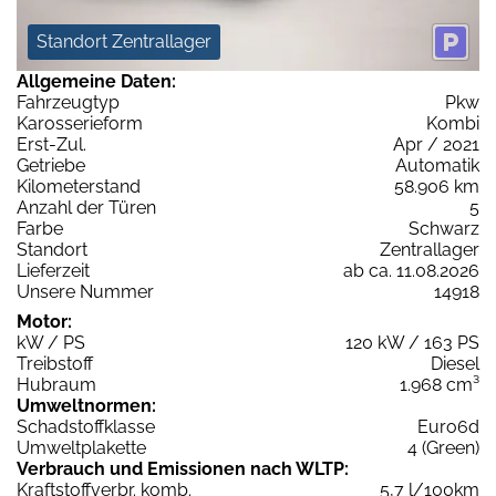
Standort Zentrallager
Allgemeine Daten:
Fahrzeugtyp
Pkw
Karosserieform
Kombi
Erst-Zul.
Apr / 2021
Getriebe
Automatik
Kilometerstand
58.906 km
Anzahl der Türen
5
Farbe
Schwarz
Standort
Zentrallager
Lieferzeit
ab ca. 11.08.2026
Unsere Nummer
14918
Motor:
kW / PS
120 kW / 163 PS
Treibstoff
Diesel
Hubraum
1.968 cm³
Umweltnormen:
Schadstoffklasse
Euro6d
Umweltplakette
4 (Green)
Verbrauch und Emissionen nach WLTP:
Kraftstoffverbr. komb.
5,7 l/100km