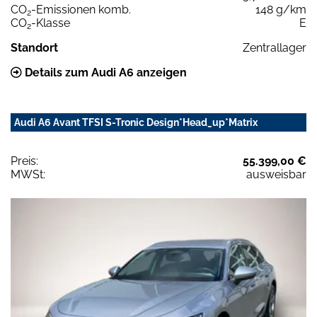
CO
-Emissionen komb.
148 g/km
2
CO
-Klasse
E
2
Standort
Zentrallager
Details zum Audi A6 anzeigen
Audi A6 Avant TFSI S-Tronic Design*Head_up*Matrix
Preis:
55.399,00 €
MWSt:
ausweisbar