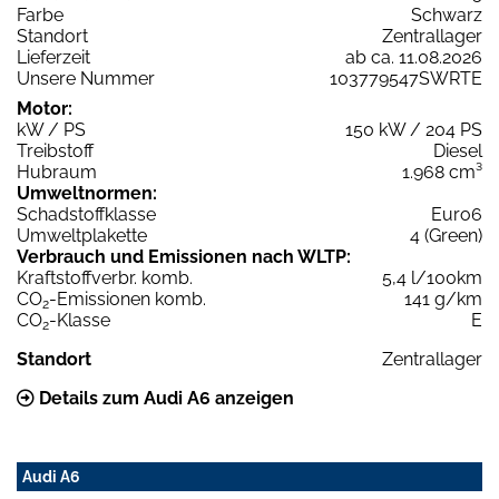
Farbe
Schwarz
Standort
Zentrallager
Lieferzeit
ab ca. 11.08.2026
Unsere Nummer
103779547SWRTE
Motor:
kW / PS
150 kW / 204 PS
Treibstoff
Diesel
Hubraum
1.968 cm³
Umweltnormen:
Schadstoffklasse
Euro6
Umweltplakette
4 (Green)
Verbrauch und Emissionen nach WLTP:
Kraftstoffverbr. komb.
5,4 l/100km
CO
-Emissionen komb.
141 g/km
2
CO
-Klasse
E
2
Standort
Zentrallager
Details zum Audi A6 anzeigen
Audi A6