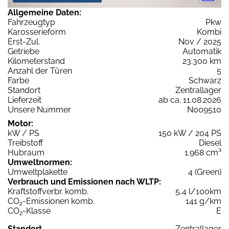
Allgemeine Daten:
Fahrzeugtyp
Pkw
Karosserieform
Kombi
Erst-Zul.
Nov / 2025
Getriebe
Automatik
Kilometerstand
23.300 km
Anzahl der Türen
5
Farbe
Schwarz
Standort
Zentrallager
Lieferzeit
ab ca. 11.08.2026
Unsere Nummer
N009510
Motor:
kW / PS
150 kW / 204 PS
Treibstoff
Diesel
Hubraum
1.968 cm³
Umweltnormen:
Umweltplakette
4 (Green)
Verbrauch und Emissionen nach WLTP:
Kraftstoffverbr. komb.
5,4 l/100km
CO
-Emissionen komb.
141 g/km
2
CO
-Klasse
E
2
Standort
Zentrallager