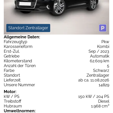
Standort Zentrallager
Allgemeine Daten:
Fahrzeugtyp
Pkw
Karosserieform
Kombi
Erst-Zul.
Sep / 2023
Getriebe
Automatik
Kilometerstand
62.609 km
Anzahl der Türen
5
Farbe
Schwarz
Standort
Zentrallager
Lieferzeit
ab ca. 11.08.2026
Unsere Nummer
14829
Motor:
kW / PS
150 kW / 204 PS
Treibstoff
Diesel
Hubraum
1.968 cm³
Umweltnormen: