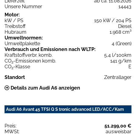
Lieferzeit
ab ca. 11.08.2026
Unsere Nummer
14443
Motor:
kW / PS
150 kW / 204 PS
Treibstoff
Diesel
Hubraum
1.968 cm³
Umweltnormen:
Umweltplakette
4 (Green)
Verbrauch und Emissionen nach WLTP:
Kraftstoffverbr. komb.
5,4 l/100km
CO
-Emissionen komb.
141 g/km
2
CO
-Klasse
E
2
Standort
Zentrallager
Details zum Audi A6 anzeigen
Audi A6 Avant 45 TFSI Q S tronic advanced LED/ACC/Kam
Preis:
51.299,00 €
MWSt:
ausweisbar