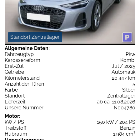
Standort Zentrallager
Allgemeine Daten:
Fahrzeugtyp
Pkw
Karosserieform
Kombi
Erst-Zul.
Jul / 2025
Getriebe
Automatik
Kilometerstand
20.447 km
Anzahl der Türen
5
Farbe
Silber
Standort
Zentrallager
Lieferzeit
ab ca. 11.08.2026
Unsere Nummer
N004780
Motor:
kW / PS
150 kW / 204 PS
Treibstoff
Benzin
Hubraum
1.984 cm³
Umweltnormen: