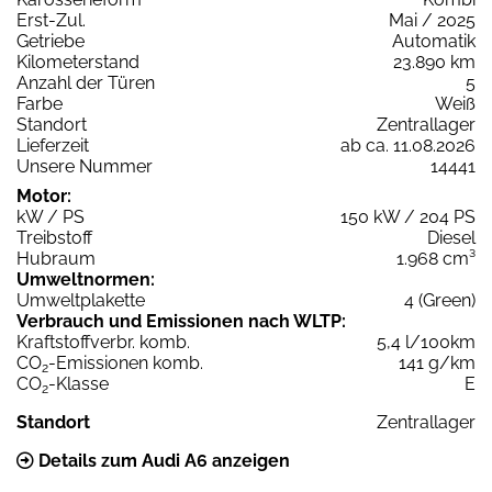
Erst-Zul.
Mai / 2025
Getriebe
Automatik
Kilometerstand
23.890 km
Anzahl der Türen
5
Farbe
Weiß
Standort
Zentrallager
Lieferzeit
ab ca. 11.08.2026
Unsere Nummer
14441
Motor:
kW / PS
150 kW / 204 PS
Treibstoff
Diesel
Hubraum
1.968 cm³
Umweltnormen:
Umweltplakette
4 (Green)
Verbrauch und Emissionen nach WLTP:
Kraftstoffverbr. komb.
5,4 l/100km
CO
-Emissionen komb.
141 g/km
2
CO
-Klasse
E
2
Standort
Zentrallager
Details zum Audi A6 anzeigen