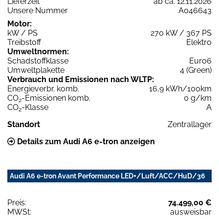
Lieferzeit
ab ca. 12.11.2026
Unsere Nummer
A046643
Motor:
kW / PS
270 kW / 367 PS
Treibstoff
Elektro
Umweltnormen:
Schadstoffklasse
Euro6
Umweltplakette
4 (Green)
Verbrauch und Emissionen nach WLTP:
Energieverbr. komb.
16,9 kWh/100km
CO
-Emissionen komb.
0 g/km
2
CO
-Klasse
A
2
Standort
Zentrallager
Details zum Audi A6 e-tron anzeigen
Audi A6 e-tron Avant Performance LED+/Luft/ACC/HuD/36
Preis:
74.499,00 €
MWSt:
ausweisbar