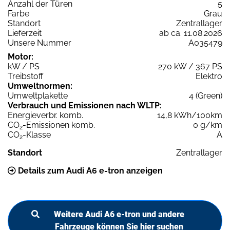
Anzahl der Türen
5
Farbe
Grau
Standort
Zentrallager
Lieferzeit
ab ca. 11.08.2026
Unsere Nummer
A035479
Motor:
kW / PS
270 kW / 367 PS
Treibstoff
Elektro
Umweltnormen:
Umweltplakette
4 (Green)
Verbrauch und Emissionen nach WLTP:
Energieverbr. komb.
14,8 kWh/100km
CO
-Emissionen komb.
0 g/km
2
CO
-Klasse
A
2
Standort
Zentrallager
Details zum Audi A6 e-tron anzeigen
Weitere Audi A6 e-tron und andere
Fahrzeuge können Sie hier suchen