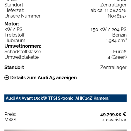
Standort
Zentrallager
Lieferzeit
ab ca. 11.08.2026
Unsere Nummer
N048157
Motor:
kW / PS
150 kW / 204 PS
Treibstoff
Benzin
Hubraum
1.984 cm³
Umweltnormen:
Schadstoffklasse
Euro6
Umweltplakette
4 (Green)
Standort
Zentrallager
Details zum Audi A5 anzeigen
Audi A5 Avant 150kW TFSI S-tronic *AHK*19Z*Kamera*
Preis:
49.799,00 €
MWSt:
ausweisbar