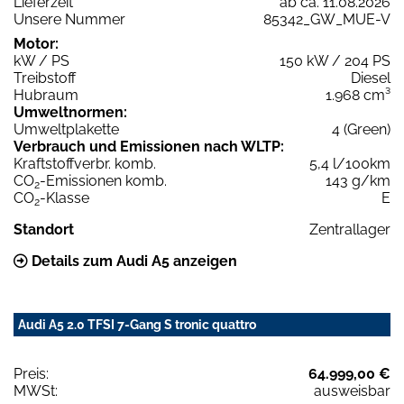
Lieferzeit
ab ca. 11.08.2026
Unsere Nummer
85342_GW_MUE-V
Motor:
kW / PS
150 kW / 204 PS
Treibstoff
Diesel
Hubraum
1.968 cm³
Umweltnormen:
Umweltplakette
4 (Green)
Verbrauch und Emissionen nach WLTP:
Kraftstoffverbr. komb.
5,4 l/100km
CO
-Emissionen komb.
143 g/km
2
CO
-Klasse
E
2
Standort
Zentrallager
Details zum Audi A5 anzeigen
Audi A5 2.0 TFSI 7-Gang S tronic quattro
Preis:
64.999,00 €
MWSt:
ausweisbar