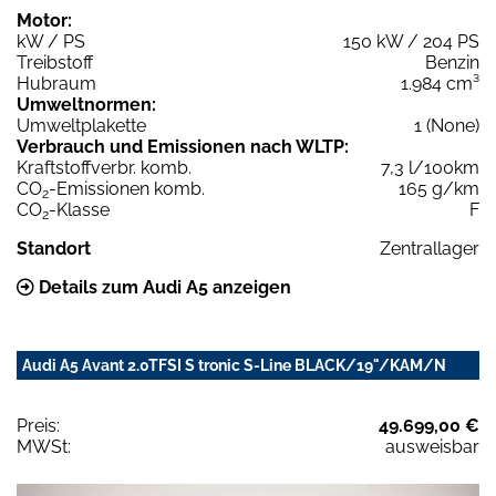
Motor:
kW / PS
150 kW / 204 PS
Treibstoff
Benzin
Hubraum
1.984 cm³
Umweltnormen:
Umweltplakette
1 (None)
Verbrauch und Emissionen nach WLTP:
Kraftstoffverbr. komb.
7,3 l/100km
CO
-Emissionen komb.
165 g/km
2
CO
-Klasse
F
2
Standort
Zentrallager
Details zum Audi A5 anzeigen
Audi A5 Avant 2.0TFSI S tronic S-Line BLACK/19"/KAM/N
Preis:
49.699,00 €
MWSt:
ausweisbar