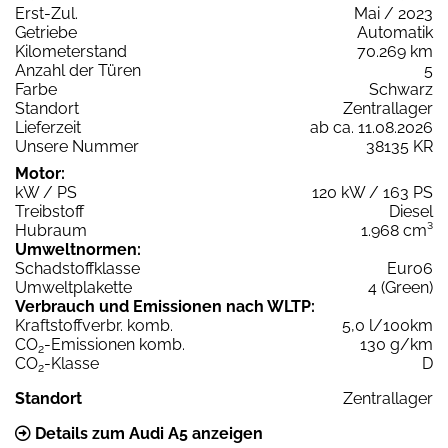
Erst-Zul.
Mai / 2023
Getriebe
Automatik
Kilometerstand
70.269 km
Anzahl der Türen
5
Farbe
Schwarz
Standort
Zentrallager
Lieferzeit
ab ca. 11.08.2026
Unsere Nummer
38135 KR
Motor:
kW / PS
120 kW / 163 PS
Treibstoff
Diesel
Hubraum
1.968 cm³
Umweltnormen:
Schadstoffklasse
Euro6
Umweltplakette
4 (Green)
Verbrauch und Emissionen nach WLTP:
Kraftstoffverbr. komb.
5,0 l/100km
CO
-Emissionen komb.
130 g/km
2
CO
-Klasse
D
2
Standort
Zentrallager
Details zum Audi A5 anzeigen