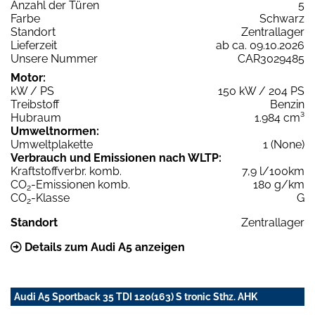
Anzahl der Türen
5
Farbe
Schwarz
Standort
Zentrallager
Lieferzeit
ab ca. 09.10.2026
Unsere Nummer
CAR3029485
Motor:
kW / PS
150 kW / 204 PS
Treibstoff
Benzin
Hubraum
1.984 cm³
Umweltnormen:
Umweltplakette
1 (None)
Verbrauch und Emissionen nach WLTP:
Kraftstoffverbr. komb.
7,9 l/100km
CO
-Emissionen komb.
180 g/km
2
CO
-Klasse
G
2
Standort
Zentrallager
Details zum Audi A5 anzeigen
Audi A5 Sportback 35 TDI 120(163) S tronic Sthz. AHK