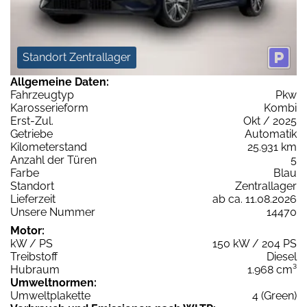
Standort Zentrallager
Allgemeine Daten:
Fahrzeugtyp
Pkw
Karosserieform
Kombi
Erst-Zul.
Okt / 2025
Getriebe
Automatik
Kilometerstand
25.931 km
Anzahl der Türen
5
Farbe
Blau
Standort
Zentrallager
Lieferzeit
ab ca. 11.08.2026
Unsere Nummer
14470
Motor:
kW / PS
150 kW / 204 PS
Treibstoff
Diesel
Hubraum
1.968 cm³
Umweltnormen:
Umweltplakette
4 (Green)