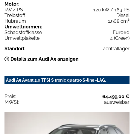
Motor:
kW / PS
120 kW / 163 PS
Treibstoff
Diesel
Hubraum
1.968 cm³
Umweltnormen:
Schadstoffklasse
Euro6d
Umweltplakette
4 (Green)
Standort
Zentrallager
Details zum Audi A5 anzeigen
Audi A5 Avant 2,0 TFSI S tronic quattro S-line -LAG.
Preis:
64.499,00 €
MWSt:
ausweisbar