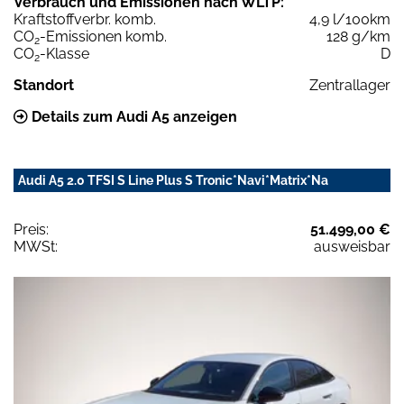
Verbrauch und Emissionen nach WLTP:
Kraftstoffverbr. komb.
4,9 l/100km
CO
-Emissionen komb.
128 g/km
2
CO
-Klasse
D
2
Standort
Zentrallager
Details zum Audi A5 anzeigen
Audi A5 2.0 TFSI S Line Plus S Tronic*Navi*Matrix*Na
Preis:
51.499,00 €
MWSt:
ausweisbar