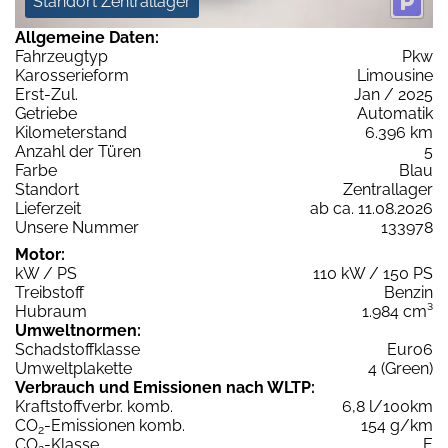
Standort Zentrallager
Allgemeine Daten:
Fahrzeugtyp
Pkw
Karosserieform
Limousine
Erst-Zul.
Jan / 2025
Getriebe
Automatik
Kilometerstand
6.396 km
Anzahl der Türen
5
Farbe
Blau
Standort
Zentrallager
Lieferzeit
ab ca. 11.08.2026
Unsere Nummer
133978
Motor:
kW / PS
110 kW / 150 PS
Treibstoff
Benzin
Hubraum
1.984 cm³
Umweltnormen:
Schadstoffklasse
Euro6
Umweltplakette
4 (Green)
Verbrauch und Emissionen nach WLTP:
Kraftstoffverbr. komb.
6,8 l/100km
CO
-Emissionen komb.
154 g/km
2
CO
-Klasse
E