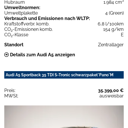
Hubraum
1.984 cm³
Umweltnormen:
Umweltplakette
4 (Green)
Verbrauch und Emissionen nach WLTP:
Kraftstoffverbr. komb.
6,8 l/100km
CO
-Emissionen komb.
154 g/km
2
CO
-Klasse
E
2
Standort
Zentrallager
Details zum Audi A5 anzeigen
Audi A5 Sportback 35 TDI S-Tronic schwarzpaket*Pano*M
Preis:
35.399,00 €
MWSt:
ausweisbar