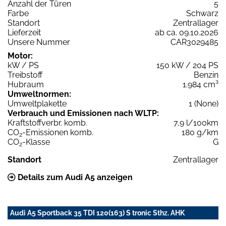
Anzahl der Türen
5
Farbe
Schwarz
Standort
Zentrallager
Lieferzeit
ab ca. 09.10.2026
Unsere Nummer
CAR3029485
Motor:
kW / PS
150 kW / 204 PS
Treibstoff
Benzin
Hubraum
1.984 cm³
Umweltnormen:
Umweltplakette
1 (None)
Verbrauch und Emissionen nach WLTP:
Kraftstoffverbr. komb.
7,9 l/100km
CO
-Emissionen komb.
180 g/km
2
CO
-Klasse
G
2
Standort
Zentrallager
Details zum Audi A5 anzeigen
Audi A5 Sportback 35 TDI 120(163) S tronic Sthz. AHK