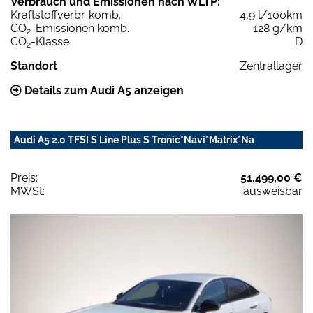
Verbrauch und Emissionen nach WLTP:
Kraftstoffverbr. komb.
4,9 l/100km
CO
-Emissionen komb.
128 g/km
2
CO
-Klasse
D
2
Standort
Zentrallager
Details zum Audi A5 anzeigen
Audi A5 2.0 TFSI S Line Plus S Tronic*Navi*Matrix*Na
Preis:
51.499,00 €
MWSt:
ausweisbar