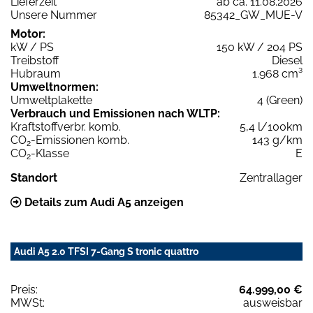
Lieferzeit
ab ca. 11.08.2026
Unsere Nummer
85342_GW_MUE-V
Motor:
kW / PS
150 kW / 204 PS
Treibstoff
Diesel
Hubraum
1.968 cm³
Umweltnormen:
Umweltplakette
4 (Green)
Verbrauch und Emissionen nach WLTP:
Kraftstoffverbr. komb.
5,4 l/100km
CO
-Emissionen komb.
143 g/km
2
CO
-Klasse
E
2
Standort
Zentrallager
Details zum Audi A5 anzeigen
Audi A5 2.0 TFSI 7-Gang S tronic quattro
Preis:
64.999,00 €
MWSt:
ausweisbar