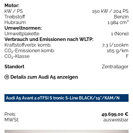
Motor:
kW / PS
150 kW / 204 PS
Treibstoff
Benzin
Hubraum
1.984 cm³
Umweltnormen:
Umweltplakette
1 (None)
Verbrauch und Emissionen nach WLTP:
Kraftstoffverbr. komb.
7,3 l/100km
CO
-Emissionen komb.
165 g/km
2
CO
-Klasse
F
2
Standort
Zentrallager
Details zum Audi A5 anzeigen
Audi A5 Avant 2.0TFSI S tronic S-Line BLACK/19"/KAM/N
Preis:
49.699,00 €
MWSt:
ausweisbar