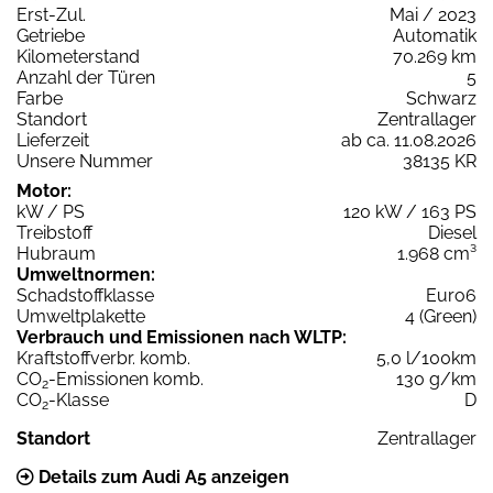
Erst-Zul.
Mai / 2023
Getriebe
Automatik
Kilometerstand
70.269 km
Anzahl der Türen
5
Farbe
Schwarz
Standort
Zentrallager
Lieferzeit
ab ca. 11.08.2026
Unsere Nummer
38135 KR
Motor:
kW / PS
120 kW / 163 PS
Treibstoff
Diesel
Hubraum
1.968 cm³
Umweltnormen:
Schadstoffklasse
Euro6
Umweltplakette
4 (Green)
Verbrauch und Emissionen nach WLTP:
Kraftstoffverbr. komb.
5,0 l/100km
CO
-Emissionen komb.
130 g/km
2
CO
-Klasse
D
2
Standort
Zentrallager
Details zum Audi A5 anzeigen