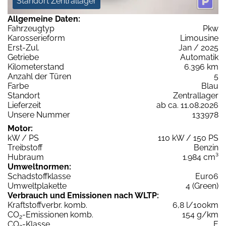
Standort Zentrallager
Allgemeine Daten:
Fahrzeugtyp
Pkw
Karosserieform
Limousine
Erst-Zul.
Jan / 2025
Getriebe
Automatik
Kilometerstand
6.396 km
Anzahl der Türen
5
Farbe
Blau
Standort
Zentrallager
Lieferzeit
ab ca. 11.08.2026
Unsere Nummer
133978
Motor:
kW / PS
110 kW / 150 PS
Treibstoff
Benzin
Hubraum
1.984 cm³
Umweltnormen:
Schadstoffklasse
Euro6
Umweltplakette
4 (Green)
Verbrauch und Emissionen nach WLTP:
Kraftstoffverbr. komb.
6,8 l/100km
CO
-Emissionen komb.
154 g/km
2
CO
-Klasse
E