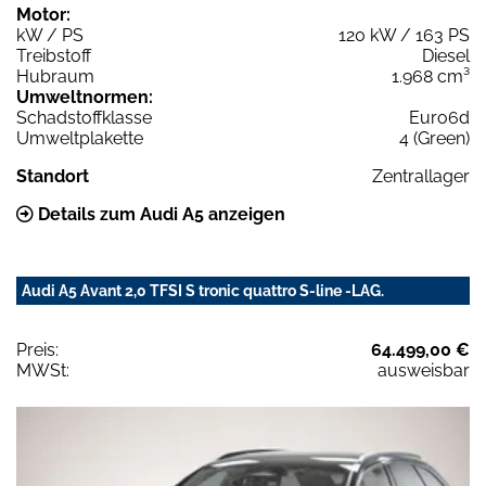
Motor:
kW / PS
120 kW / 163 PS
Treibstoff
Diesel
Hubraum
1.968 cm³
Umweltnormen:
Schadstoffklasse
Euro6d
Umweltplakette
4 (Green)
Standort
Zentrallager
Details zum Audi A5 anzeigen
Audi A5 Avant 2,0 TFSI S tronic quattro S-line -LAG.
Preis:
64.499,00 €
MWSt:
ausweisbar