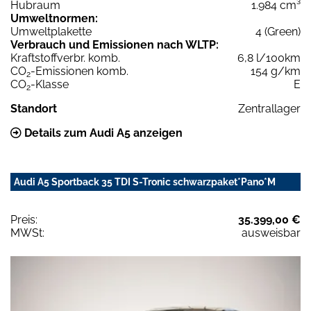
Hubraum
1.984 cm³
Umweltnormen:
Umweltplakette
4 (Green)
Verbrauch und Emissionen nach WLTP:
Kraftstoffverbr. komb.
6,8 l/100km
CO
-Emissionen komb.
154 g/km
2
CO
-Klasse
E
2
Standort
Zentrallager
Details zum Audi A5 anzeigen
Audi A5 Sportback 35 TDI S-Tronic schwarzpaket*Pano*M
Preis:
35.399,00 €
MWSt:
ausweisbar