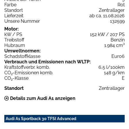
Farbe
Rot
Standort
Zentrallager
Lieferzeit
ab ca. 11.08.2026
Unsere Nummer
132599
Motor:
kW / PS
152 kW / 207 PS
Treibstoff
Benzin
Hubraum
1.984 cm³
Umweltnormen:
Schadstoffklasse
Euro6
Verbrauch und Emissionen nach WLTP:
Kraftstoffverbr. komb.
6,5 l/100km
CO
-Emissionen komb.
148 g/km
2
CO
-Klasse
E
2
Standort
Zentrallager
Details zum Audi A1 anzeigen
Audi A1 Sportback 30 TFSI Advanced