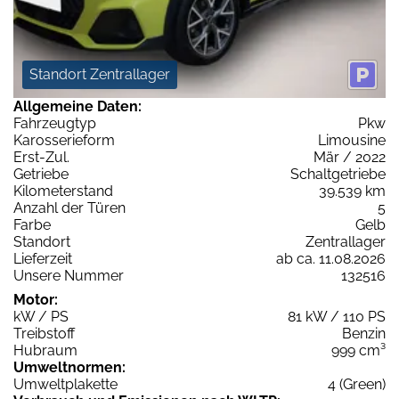
Standort Zentrallager
Allgemeine Daten:
Fahrzeugtyp
Pkw
Karosserieform
Limousine
Erst-Zul.
Mär / 2022
Getriebe
Schaltgetriebe
Kilometerstand
39.539 km
Anzahl der Türen
5
Farbe
Gelb
Standort
Zentrallager
Lieferzeit
ab ca. 11.08.2026
Unsere Nummer
132516
Motor:
kW / PS
81 kW / 110 PS
Treibstoff
Benzin
Hubraum
999 cm³
Umweltnormen:
Umweltplakette
4 (Green)