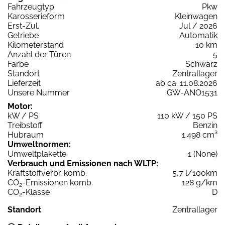
Fahrzeugtyp
Pkw
Karosserieform
Kleinwagen
Erst-Zul.
Jul / 2026
Getriebe
Automatik
Kilometerstand
10 km
Anzahl der Türen
5
Farbe
Schwarz
Standort
Zentrallager
Lieferzeit
ab ca. 11.08.2026
Unsere Nummer
GW-ANO1531
Motor:
kW / PS
110 kW / 150 PS
Treibstoff
Benzin
Hubraum
1.498 cm³
Umweltnormen:
Umweltplakette
1 (None)
Verbrauch und Emissionen nach WLTP:
Kraftstoffverbr. komb.
5,7 l/100km
CO
-Emissionen komb.
128 g/km
2
CO
-Klasse
D
2
Standort
Zentrallager