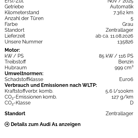
Erst-Zul.
Nov / 2025
Getriebe
Automatik
Kilometerstand
7.362 km
Anzahl der Türen
5
Farbe
Grau
Standort
Zentrallager
Lieferzeit
ab ca. 11.08.2026
Unsere Nummer
135826
Motor:
kW / PS
85 kW / 116 PS
Treibstoff
Benzin
Hubraum
999 cm³
Umweltnormen:
Schadstoffklasse
Euro6
Verbrauch und Emissionen nach WLTP:
Kraftstoffverbr. komb.
5,6 l/100km
CO
-Emissionen komb.
127 g/km
2
CO
-Klasse
D
2
Standort
Zentrallager
Details zum Audi A1 anzeigen