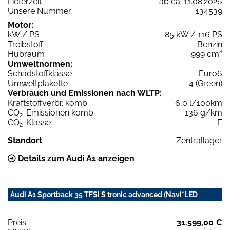
Lieferzeit
ab ca. 11.08.2026
Unsere Nummer
134539
Motor:
kW / PS
85 kW / 116 PS
Treibstoff
Benzin
Hubraum
999 cm³
Umweltnormen:
Schadstoffklasse
Euro6
Umweltplakette
4 (Green)
Verbrauch und Emissionen nach WLTP:
Kraftstoffverbr. komb.
6,0 l/100km
CO
-Emissionen komb.
136 g/km
2
CO
-Klasse
E
2
Standort
Zentrallager
Details zum Audi A1 anzeigen
Audi A1 Sportback 35 TFSI S tronic advanced (Navi*LED
Preis:
31.599,00 €