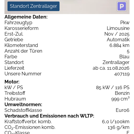
Standort Zentrallager
Allgemeine Daten:
Fahrzeugtyp
Pkw
Karosserieform
Limousine
Erst-Zul.
Nov / 2025
Getriebe
Automatik
Kilometerstand
6.884 km
Anzahl der Türen
5
Farbe
Blau
Standort
Zentrallager
Lieferzeit
ab ca. 11.08.2026
Unsere Nummer
407119
Motor:
kW / PS
85 kW / 116 PS
Treibstoff
Benzin
Hubraum
999 cm³
Umweltnormen:
Schadstoffklasse
Euro6
Verbrauch und Emissionen nach WLTP:
Kraftstoffverbr. komb.
6,0 l/100km
CO
-Emissionen komb.
136 g/km
2
CO
-Klasse
E