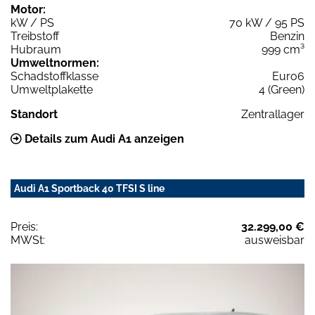
Motor:
kW / PS
70 kW / 95 PS
Treibstoff
Benzin
Hubraum
999 cm³
Umweltnormen:
Schadstoffklasse
Euro6
Umweltplakette
4 (Green)
Standort
Zentrallager
Details zum Audi A1 anzeigen
Audi A1 Sportback 40 TFSI S line
Preis:
32.299,00 €
MWSt:
ausweisbar