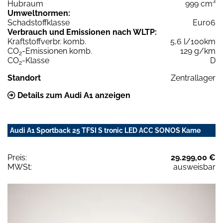
Hubraum
999 cm³
Umweltnormen:
Schadstoffklasse
Euro6
Verbrauch und Emissionen nach WLTP:
Kraftstoffverbr. komb.
5,6 l/100km
CO
-Emissionen komb.
129 g/km
2
CO
-Klasse
D
2
Standort
Zentrallager
Details zum Audi A1 anzeigen
Audi A1 Sportback 25 TFSI S tronic LED ACC SONOS Kame
Preis:
29.299,00 €
MWSt:
ausweisbar