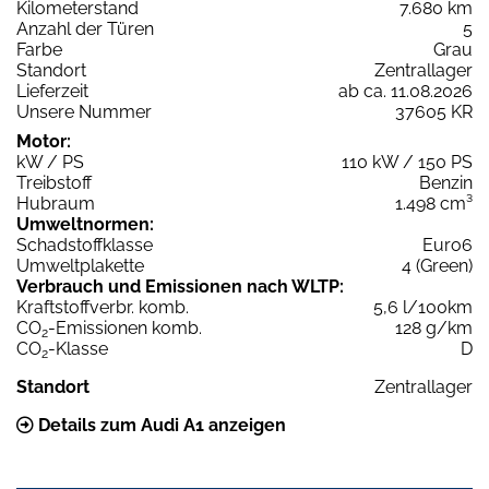
Kilometerstand
7.680 km
Anzahl der Türen
5
Farbe
Grau
Standort
Zentrallager
Lieferzeit
ab ca. 11.08.2026
Unsere Nummer
37605 KR
Motor:
kW / PS
110 kW / 150 PS
Treibstoff
Benzin
Hubraum
1.498 cm³
Umweltnormen:
Schadstoffklasse
Euro6
Umweltplakette
4 (Green)
Verbrauch und Emissionen nach WLTP:
Kraftstoffverbr. komb.
5,6 l/100km
CO
-Emissionen komb.
128 g/km
2
CO
-Klasse
D
2
Standort
Zentrallager
Details zum Audi A1 anzeigen