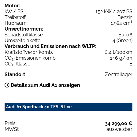
Motor:
kW / PS
152 kW / 207 PS
Treibstoff
Benzin
Hubraum
1.984 cm³
Umweltnormen:
Schadstoffklasse
Euro6
Umweltplakette
4 (Green)
Verbrauch und Emissionen nach WLTP:
Kraftstoffverbr. komb.
6,4 l/100km
CO
-Emissionen komb.
146 g/km
2
CO
-Klasse
E
2
Standort
Zentrallager
Details zum Audi A1 anzeigen
Audi A1 Sportback 40 TFSI S line
Preis:
34.299,00 €
MWSt:
ausweisbar