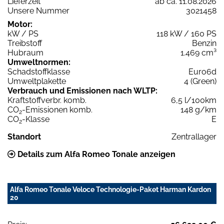
Lieferzeit
ab ca. 11.08.2026
Unsere Nummer
3021458
Motor:
kW / PS
118 kW / 160 PS
Treibstoff
Benzin
Hubraum
1.469 cm³
Umweltnormen:
Schadstoffklasse
Euro6d
Umweltplakette
4 (Green)
Verbrauch und Emissionen nach WLTP:
Kraftstoffverbr. komb.
6,5 l/100km
CO
-Emissionen komb.
148 g/km
2
CO
-Klasse
E
2
Standort
Zentrallager
Details zum Alfa Romeo Tonale anzeigen
Alfa Romeo Tonale Veloce Technologie-Paket Harman Kardon
20