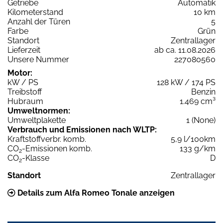
Getriebe
Automatik
Kilometerstand
10 km
Anzahl der Türen
5
Farbe
Grün
Standort
Zentrallager
Lieferzeit
ab ca. 11.08.2026
Unsere Nummer
227080560
Motor:
kW / PS
128 kW / 174 PS
Treibstoff
Benzin
Hubraum
1.469 cm³
Umweltnormen:
Umweltplakette
1 (None)
Verbrauch und Emissionen nach WLTP:
Kraftstoffverbr. komb.
5,9 l/100km
CO
-Emissionen komb.
133 g/km
2
CO
-Klasse
D
2
Standort
Zentrallager
Details zum Alfa Romeo Tonale anzeigen