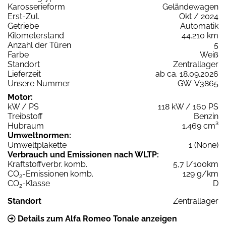
Karosserieform
Geländewagen
Erst-Zul.
Okt / 2024
Getriebe
Automatik
Kilometerstand
44.210 km
Anzahl der Türen
5
Farbe
Weiß
Standort
Zentrallager
Lieferzeit
ab ca. 18.09.2026
Unsere Nummer
GW-V3865
Motor:
kW / PS
118 kW / 160 PS
Treibstoff
Benzin
Hubraum
1.469 cm³
Umweltnormen:
Umweltplakette
1 (None)
Verbrauch und Emissionen nach WLTP:
Kraftstoffverbr. komb.
5,7 l/100km
CO
-Emissionen komb.
129 g/km
2
CO
-Klasse
D
2
Standort
Zentrallager
Details zum Alfa Romeo Tonale anzeigen