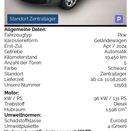
Standort Zentrallager
Allgemeine Daten:
Fahrzeugtyp
Pkw
Karosserieform
Geländewagen
Erst-Zul.
Apr / 2024
Getriebe
Automatik
Kilometerstand
19.450 km
Anzahl der Türen
5
Farbe
Schwarz
Standort
Zentrallager
Lieferzeit
ab ca. 11.08.2026
Unsere Nummer
12563
Motor:
kW / PS
96 kW / 131 PS
Treibstoff
Diesel
Hubraum
1.598 cm³
Umweltnormen:
Schadstoffklasse
Euro6d
Umweltplakette
4 (Green)