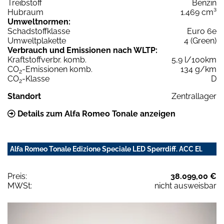
Treibstoff
Benzin
Hubraum
1.469 cm³
Umweltnormen:
Schadstoffklasse
Euro 6e
Umweltplakette
4 (Green)
Verbrauch und Emissionen nach WLTP:
Kraftstoffverbr. komb.
5,9 l/100km
CO
-Emissionen komb.
134 g/km
2
CO
-Klasse
D
2
Standort
Zentrallager
Details zum Alfa Romeo Tonale anzeigen
Alfa Romeo Tonale Edizione Speciale LED Sperrdiff. ACC El.
Preis:
38.099,00 €
MWSt:
nicht ausweisbar