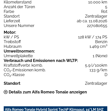
Kilometerstand
10.000 km
Anzahl der Türen
5
Farbe
Rot
Standort
Zentrallager
Lieferzeit
ab ca. 11.08.2026
Unsere Nummer
227080655
Motor:
kW / PS
128 kW / 174 PS
Treibstoff
Benzin
Hubraum
1.469 cm³
Umweltnormen:
Umweltplakette
1 (None)
Verbrauch und Emissionen nach WLTP:
Kraftstoffverbr. komb.
5,9 l/100km
CO
-Emissionen komb.
133 g/km
2
CO
-Klasse
D
2
Standort
Zentrallager
Details zum Alfa Romeo Tonale anzeigen
Alfa Romeo Tonale Hybrid Sprint TechP Klimaaut. 19"LM SHZ