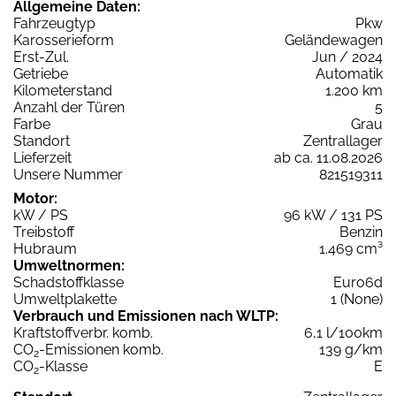
Allgemeine Daten:
Fahrzeugtyp
Pkw
Karosserieform
Geländewagen
Erst-Zul.
Jun / 2024
Getriebe
Automatik
Kilometerstand
1.200 km
Anzahl der Türen
5
Farbe
Grau
Standort
Zentrallager
Lieferzeit
ab ca. 11.08.2026
Unsere Nummer
821519311
Motor:
kW / PS
96 kW / 131 PS
Treibstoff
Benzin
Hubraum
1.469 cm³
Umweltnormen:
Schadstoffklasse
Euro6d
Umweltplakette
1 (None)
Verbrauch und Emissionen nach WLTP:
Kraftstoffverbr. komb.
6,1 l/100km
CO
-Emissionen komb.
139 g/km
2
CO
-Klasse
E
2