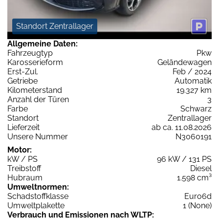
Standort Zentrallager
Allgemeine Daten:
Fahrzeugtyp
Pkw
Karosserieform
Geländewagen
Erst-Zul.
Feb / 2024
Getriebe
Automatik
Kilometerstand
19.327 km
Anzahl der Türen
3
Farbe
Schwarz
Standort
Zentrallager
Lieferzeit
ab ca. 11.08.2026
Unsere Nummer
N3060191
Motor:
kW / PS
96 kW / 131 PS
Treibstoff
Diesel
Hubraum
1.598 cm³
Umweltnormen:
Schadstoffklasse
Euro6d
Umweltplakette
1 (None)
Verbrauch und Emissionen nach WLTP: