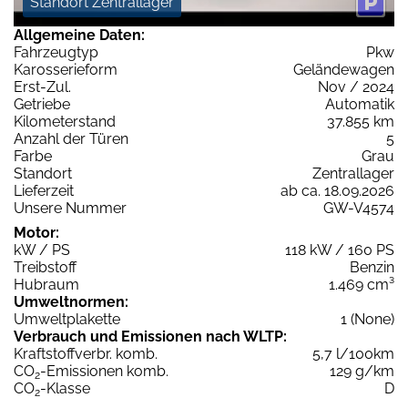
Standort Zentrallager
Allgemeine Daten:
Fahrzeugtyp
Pkw
Karosserieform
Geländewagen
Erst-Zul.
Nov / 2024
Getriebe
Automatik
Kilometerstand
37.855 km
Anzahl der Türen
5
Farbe
Grau
Standort
Zentrallager
Lieferzeit
ab ca. 18.09.2026
Unsere Nummer
GW-V4574
Motor:
kW / PS
118 kW / 160 PS
Treibstoff
Benzin
Hubraum
1.469 cm³
Umweltnormen:
Umweltplakette
1 (None)
Verbrauch und Emissionen nach WLTP:
Kraftstoffverbr. komb.
5,7 l/100km
CO
-Emissionen komb.
129 g/km
2
CO
-Klasse
D
2