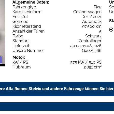
Allgemeine Daten:
U
Fahrzeugtyp
Pkw
Sc
Karosserieform
Geländewagen
Um
Erst-Zul.
Dez / 2021
St
Getriebe
Automatik
Kilometerstand
97.500 km
Anzahl der Türen
5
Farbe
Schwarz
Standort
Zentrallager
Lieferzeit
ab ca. 11.08.2026
Unsere Nummer
G0025366
Motor:
kW / PS
375 kW / 510 PS
Hubraum
2.891 cm³
ere Alfa Romeo Stelvio und andere Fahrzeuge können Sie hier