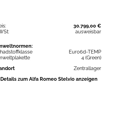
eis:
30.799,00 €
WSt:
ausweisbar
mweltnormen:
hadstoffklasse
Euro6d-TEMP
weltplakette
4 (Green)
andort
Zentrallager
Details zum Alfa Romeo Stelvio anzeigen