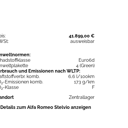
eis:
41.899,00 €
WSt:
ausweisbar
mweltnormen:
hadstoffklasse
Euro6d
weltplakette
4 (Green)
rbrauch und Emissionen nach WLTP:
aftstoffverbr. komb.
6,6 l/100km
O
-Emissionen komb.
173 g/km
2
O
-Klasse
F
2
andort
Zentrallager
Details zum Alfa Romeo Stelvio anzeigen