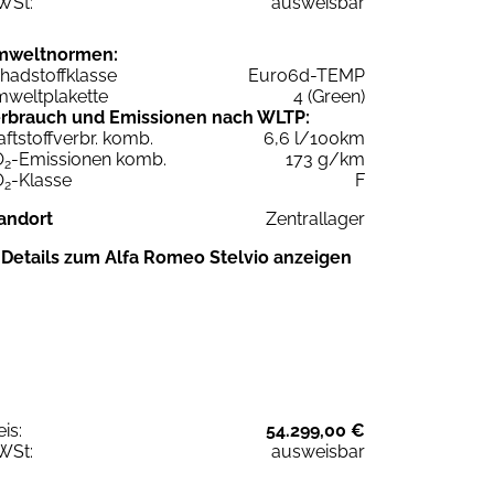
WSt:
ausweisbar
mweltnormen:
hadstoffklasse
Euro6d-TEMP
weltplakette
4 (Green)
rbrauch und Emissionen nach WLTP:
aftstoffverbr. komb.
6,6 l/100km
O
-Emissionen komb.
173 g/km
2
O
-Klasse
F
2
andort
Zentrallager
Details zum Alfa Romeo Stelvio anzeigen
eis:
54.299,00 €
WSt:
ausweisbar