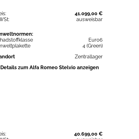
eis:
41.099,00 €
WSt:
ausweisbar
mweltnormen:
hadstoffklasse
Euro6
weltplakette
4 (Green)
andort
Zentrallager
Details zum Alfa Romeo Stelvio anzeigen
eis:
40.699,00 €