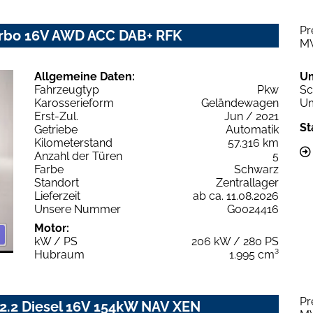
Pr
urbo 16V AWD ACC DAB+ RFK
M
Allgemeine Daten:
U
Fahrzeugtyp
Pkw
Sc
Karosserieform
Geländewagen
Um
Erst-Zul.
Jun / 2021
St
Getriebe
Automatik
Kilometerstand
57.316 km
Anzahl der Türen
5
Farbe
Schwarz
Standort
Zentrallager
Lieferzeit
ab ca. 11.08.2026
Unsere Nummer
G0024416
Motor:
kW / PS
206 kW / 280 PS
Hubraum
1.995 cm³
Pr
2.2 Diesel 16V 154kW NAV XEN