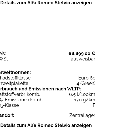
Details zum Alfa Romeo Stelvio anzeigen
eis:
68.899,00 €
WSt:
ausweisbar
mweltnormen:
hadstoffklasse
Euro 6e
weltplakette
4 (Green)
rbrauch und Emissionen nach WLTP:
aftstoffverbr. komb.
6,5 l/100km
O
-Emissionen komb.
170 g/km
2
O
-Klasse
F
2
andort
Zentrallager
Details zum Alfa Romeo Stelvio anzeigen