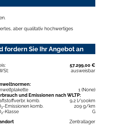
en.
rtes, aber qualitativ hochwertiges
 fordern Sie Ihr Angebot an
eis:
57.299,00 €
WSt:
ausweisbar
mweltnormen:
weltplakette
1 (None)
rbrauch und Emissionen nach WLTP:
aftstoffverbr. komb.
9,2 l/100km
O
-Emissionen komb.
209 g/km
2
O
-Klasse
G
2
andort
Zentrallager