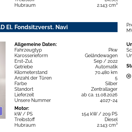
Hubraum
2.143 cm³
Pr
D El. Fondsitzverst. Navi
M
Allgemeine Daten:
U
Fahrzeugtyp
Pkw
Sc
Karosserieform
Geländewagen
Um
Erst-Zul.
Sep / 2022
St
Getriebe
Automatik
Kilometerstand
70.480 km
Anzahl der Türen
5
Farbe
Silber
Standort
Zentrallager
Lieferzeit
ab ca. 11.08.2026
Unsere Nummer
4027-24
Motor:
kW / PS
154 kW / 209 PS
Treibstoff
Diesel
Hubraum
2.143 cm³