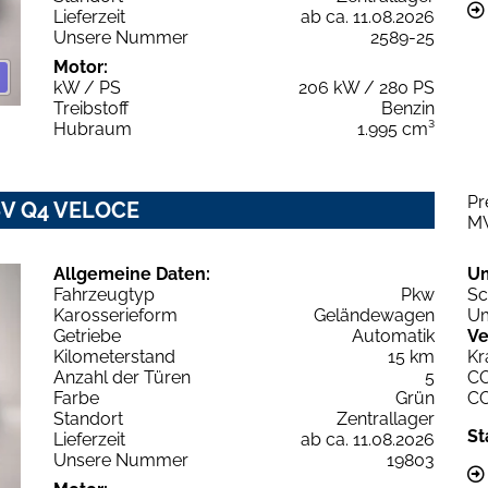
Lieferzeit
ab ca. 11.08.2026
Unsere Nummer
2589-25
Motor:
kW / PS
206 kW / 280 PS
Treibstoff
Benzin
Hubraum
1.995 cm³
Pr
16V Q4 VELOCE
M
Allgemeine Daten:
U
Fahrzeugtyp
Pkw
Sc
Karosserieform
Geländewagen
Um
Getriebe
Automatik
Ve
Kilometerstand
15 km
Kr
Anzahl der Türen
5
C
Farbe
Grün
C
Standort
Zentrallager
St
Lieferzeit
ab ca. 11.08.2026
Unsere Nummer
19803