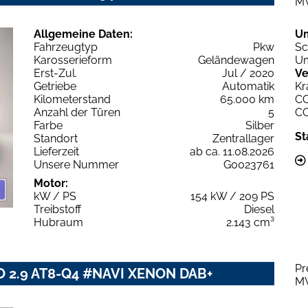
M
Allgemeine Daten:
U
Fahrzeugtyp
Pkw
Sc
Karosserieform
Geländewagen
Um
Erst-Zul.
Jul / 2020
Ve
Getriebe
Automatik
Kr
Kilometerstand
65.000 km
C
Anzahl der Türen
5
C
Farbe
Silber
St
Standort
Zentrallager
Lieferzeit
ab ca. 11.08.2026
Unsere Nummer
G0023761
Motor:
kW / PS
154 kW / 209 PS
Treibstoff
Diesel
Hubraum
2.143 cm³
Pr
O 2.9 AT8-Q4 #NAVI XENON DAB+
M