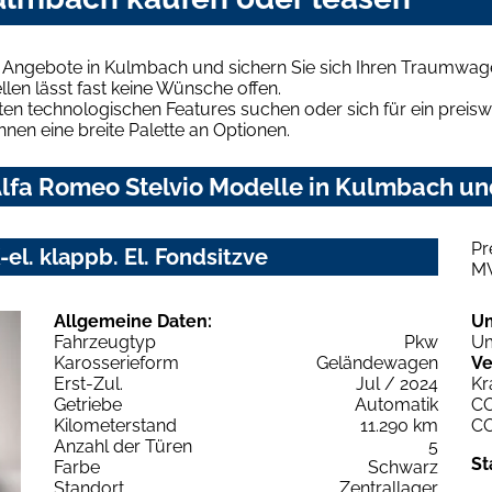
o Angebote in Kulmbach und sichern Sie sich Ihren Traumwag
len lässt fast keine Wünsche offen.
en technologischen Features suchen oder sich für ein preiswe
hnen eine breite Palette an Optionen.
lfa Romeo Stelvio Modelle in Kulmbach und
Pr
el. klappb. El. Fondsitzve
M
Allgemeine Daten:
U
Fahrzeugtyp
Pkw
Um
Karosserieform
Geländewagen
Ve
Erst-Zul.
Jul / 2024
Kr
Getriebe
Automatik
C
Kilometerstand
11.290 km
C
Anzahl der Türen
5
St
Farbe
Schwarz
Standort
Zentrallager