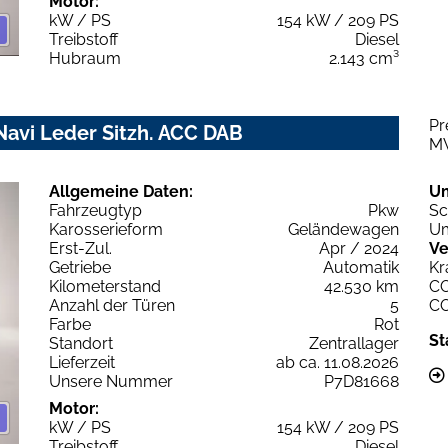
Motor:
kW / PS
154 kW / 209 PS
Treibstoff
Diesel
Hubraum
2.143 cm³
Pr
 Navi Leder Sitzh. ACC DAB
M
Allgemeine Daten:
U
Fahrzeugtyp
Pkw
Sc
Karosserieform
Geländewagen
Um
Erst-Zul.
Apr / 2024
Ve
Getriebe
Automatik
Kr
Kilometerstand
42.530 km
C
Anzahl der Türen
5
C
Farbe
Rot
St
Standort
Zentrallager
Lieferzeit
ab ca. 11.08.2026
Unsere Nummer
P7D81668
Motor:
kW / PS
154 kW / 209 PS
Treibstoff
Diesel