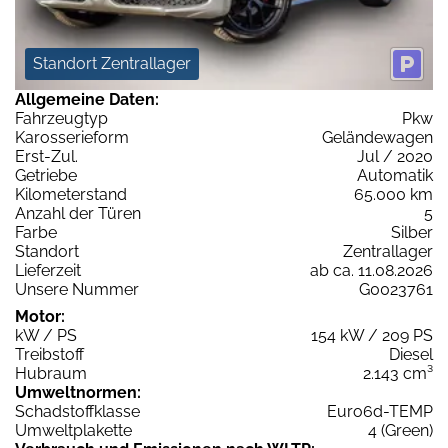
Standort Zentrallager
Allgemeine Daten:
Fahrzeugtyp
Pkw
Karosserieform
Geländewagen
Erst-Zul.
Jul / 2020
Getriebe
Automatik
Kilometerstand
65.000 km
Anzahl der Türen
5
Farbe
Silber
Standort
Zentrallager
Lieferzeit
ab ca. 11.08.2026
Unsere Nummer
G0023761
Motor:
kW / PS
154 kW / 209 PS
Treibstoff
Diesel
Hubraum
2.143 cm³
Umweltnormen:
Schadstoffklasse
Euro6d-TEMP
Umweltplakette
4 (Green)