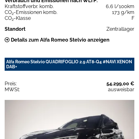
Verbrauch und Emissionen nach WLTP:
Kraftstoffverbr. komb.
6,6 l/100km
CO
-Emissionen komb.
173 g/km
2
CO
-Klasse
F
2
Standort
Zentrallager
Details zum Alfa Romeo Stelvio anzeigen
Alfa Romeo Stelvio QUADRIFOGLIO 2.9 AT8-Q4 #NAVI XENON
DAB+
Preis:
54.299,00 €
MWSt:
ausweisbar