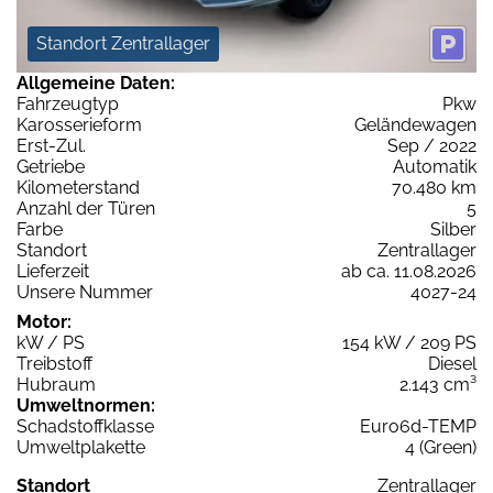
Standort Zentrallager
Allgemeine Daten:
Fahrzeugtyp
Pkw
Karosserieform
Geländewagen
Erst-Zul.
Sep / 2022
Getriebe
Automatik
Kilometerstand
70.480 km
Anzahl der Türen
5
Farbe
Silber
Standort
Zentrallager
Lieferzeit
ab ca. 11.08.2026
Unsere Nummer
4027-24
Motor:
kW / PS
154 kW / 209 PS
Treibstoff
Diesel
Hubraum
2.143 cm³
Umweltnormen:
Schadstoffklasse
Euro6d-TEMP
Umweltplakette
4 (Green)
Standort
Zentrallager