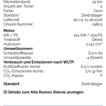
Kilometerstand
15 km
Anzahl der Türen
5
Farbe
Grün
Standort
Zentrallager
Lieferzeit
ab ca. 11.08.2026
Unsere Nummer
19803
Motor:
kW / PS
154 kW / 209 PS
Treibstoff
Diesel
Hubraum
2.143 cm³
Umweltnormen:
Schadstoffklasse
Euro 6e
Umweltplakette
4 (Green)
Verbrauch und Emissionen nach WLTP:
Kraftstoffverbr. komb.
6,5 l/100km
CO
-Emissionen komb.
170 g/km
2
CO
-Klasse
F
2
Standort
Zentrallager
Details zum Alfa Romeo Stelvio anzeigen