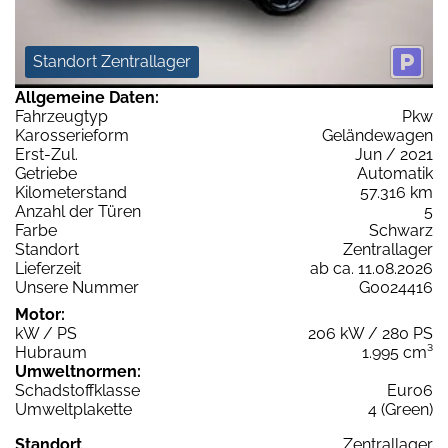
Standort Zentrallager
Allgemeine Daten:
Fahrzeugtyp
Pkw
Karosserieform
Geländewagen
Erst-Zul.
Jun / 2021
Getriebe
Automatik
Kilometerstand
57.316 km
Anzahl der Türen
5
Farbe
Schwarz
Standort
Zentrallager
Lieferzeit
ab ca. 11.08.2026
Unsere Nummer
G0024416
Motor:
kW / PS
206 kW / 280 PS
Hubraum
1.995 cm³
Umweltnormen:
Schadstoffklasse
Euro6
Umweltplakette
4 (Green)
Standort
Zentrallager