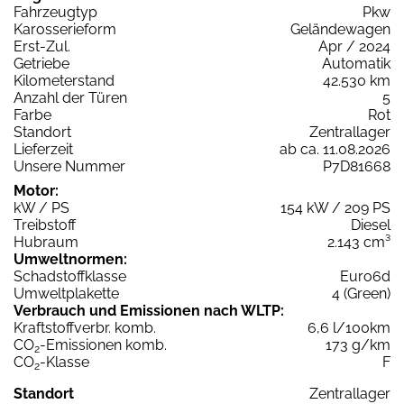
Fahrzeugtyp
Pkw
Karosserieform
Geländewagen
Erst-Zul.
Apr / 2024
Getriebe
Automatik
Kilometerstand
42.530 km
Anzahl der Türen
5
Farbe
Rot
Standort
Zentrallager
Lieferzeit
ab ca. 11.08.2026
Unsere Nummer
P7D81668
Motor:
kW / PS
154 kW / 209 PS
Treibstoff
Diesel
Hubraum
2.143 cm³
Umweltnormen:
Schadstoffklasse
Euro6d
Umweltplakette
4 (Green)
Verbrauch und Emissionen nach WLTP:
Kraftstoffverbr. komb.
6,6 l/100km
CO
-Emissionen komb.
173 g/km
2
CO
-Klasse
F
2
Standort
Zentrallager