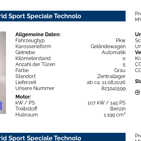
Pr
rid Sport Speciale Technolo
M
Allgemeine Daten:
U
Fahrzeugtyp
Pkw
Sc
Karosserieform
Geländewagen
Um
Getriebe
Automatik
Ve
Kilometerstand
0
Kr
Anzahl der Türen
5
C
Farbe
Grau
C
Standort
Zentrallager
St
Lieferzeit
ab ca. 11.08.2026
Unsere Nummer
823241599
Motor:
kW / PS
107 kW / 145 PS
Treibstoff
Benzin
Hubraum
1.199 cm³
Pr
rid Sport Speciale Technolo