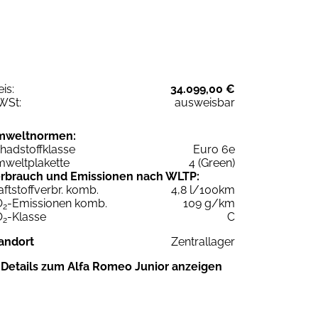
eis:
34.099,00 €
WSt:
ausweisbar
mweltnormen:
hadstoffklasse
Euro 6e
weltplakette
4 (Green)
rbrauch und Emissionen nach WLTP:
aftstoffverbr. komb.
4,8 l/100km
O
-Emissionen komb.
109 g/km
2
O
-Klasse
C
2
andort
Zentrallager
Details zum Alfa Romeo Junior anzeigen