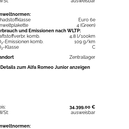
WSt:
ausweisbar
mweltnormen:
hadstoffklasse
Euro 6e
weltplakette
4 (Green)
rbrauch und Emissionen nach WLTP:
aftstoffverbr. komb.
4,8 l/100km
O
-Emissionen komb.
109 g/km
2
O
-Klasse
C
2
andort
Zentrallager
Details zum Alfa Romeo Junior anzeigen
eis:
34.399,00 €
WSt:
ausweisbar
mweltnormen: