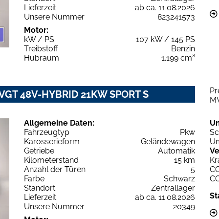
Lieferzeit
ab ca. 11.08.2026
Unsere Nummer
823241573
Motor:
kW / PS
107 kW / 145 PS
Treibstoff
Benzin
Hubraum
1.199 cm³
Pr
2 VGT 48V-HYBRID 21KW SPORT S
M
Allgemeine Daten:
U
Fahrzeugtyp
Pkw
Sc
Karosserieform
Geländewagen
Um
Getriebe
Automatik
Ve
Kilometerstand
15 km
Kr
Anzahl der Türen
5
C
Farbe
Schwarz
C
Standort
Zentrallager
St
Lieferzeit
ab ca. 11.08.2026
Unsere Nummer
20349