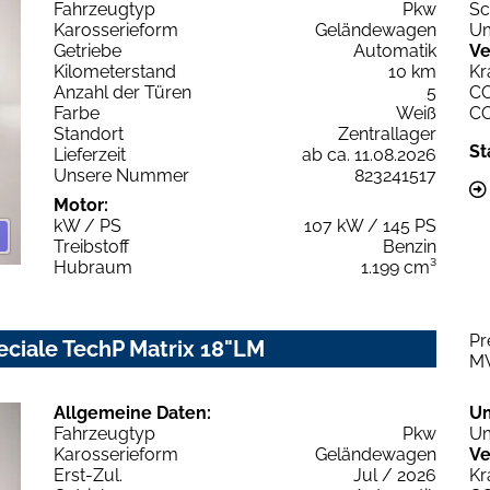
Fahrzeugtyp
Pkw
Sc
Karosserieform
Geländewagen
Um
Getriebe
Automatik
Ve
Kilometerstand
10 km
Kr
Anzahl der Türen
5
C
Farbe
Weiß
C
Standort
Zentrallager
St
Lieferzeit
ab ca. 11.08.2026
Unsere Nummer
823241517
Motor:
kW / PS
107 kW / 145 PS
Treibstoff
Benzin
Hubraum
1.199 cm³
Pr
eciale TechP Matrix 18"LM
M
Allgemeine Daten:
U
Fahrzeugtyp
Pkw
Um
Karosserieform
Geländewagen
Ve
Erst-Zul.
Jul / 2026
Kr