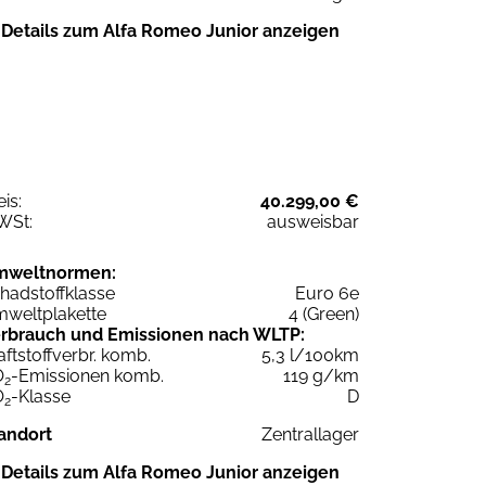
Details zum Alfa Romeo Junior anzeigen
eis:
40.299,00 €
WSt:
ausweisbar
mweltnormen:
hadstoffklasse
Euro 6e
weltplakette
4 (Green)
rbrauch und Emissionen nach WLTP:
aftstoffverbr. komb.
5,3 l/100km
O
-Emissionen komb.
119 g/km
2
O
-Klasse
D
2
andort
Zentrallager
Details zum Alfa Romeo Junior anzeigen