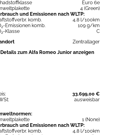
hadstoffklasse
Euro 6e
weltplakette
4 (Green)
rbrauch und Emissionen nach WLTP:
aftstoffverbr. komb.
4,8 l/100km
O
-Emissionen komb.
109 g/km
2
O
-Klasse
C
2
andort
Zentrallager
Details zum Alfa Romeo Junior anzeigen
eis:
33.699,00 €
WSt:
ausweisbar
mweltnormen:
weltplakette
1 (None)
rbrauch und Emissionen nach WLTP:
aftstoffverbr. komb.
4,8 l/100km