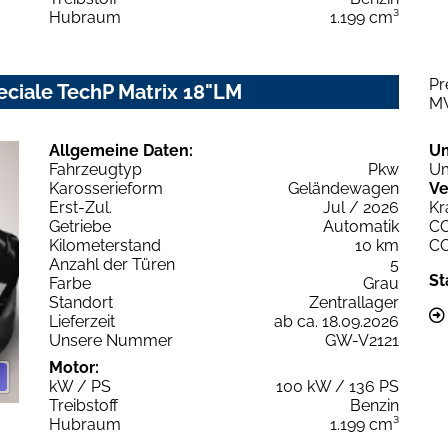
Hubraum
1.199 cm³
Pr
eciale TechP Matrix 18"LM
M
Allgemeine Daten:
U
Fahrzeugtyp
Pkw
Um
Karosserieform
Geländewagen
Ve
Erst-Zul.
Jul / 2026
Kr
Getriebe
Automatik
C
Kilometerstand
10 km
C
Anzahl der Türen
5
St
Farbe
Grau
Standort
Zentrallager
Lieferzeit
ab ca. 18.09.2026
Unsere Nummer
GW-V2121
Motor:
kW / PS
100 kW / 136 PS
Treibstoff
Benzin
Hubraum
1.199 cm³