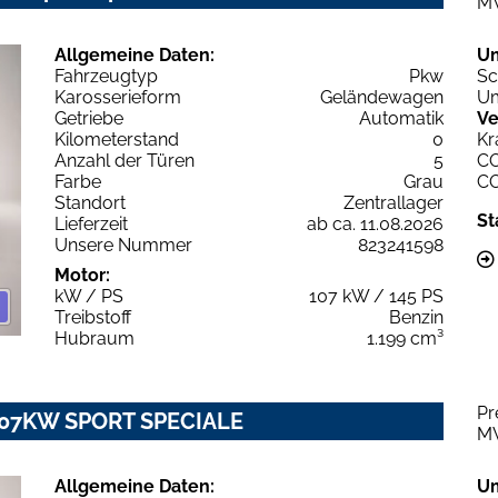
M
Allgemeine Daten:
U
Fahrzeugtyp
Pkw
Sc
Karosserieform
Geländewagen
Um
Getriebe
Automatik
Ve
Kilometerstand
0
Kr
Anzahl der Türen
5
C
Farbe
Grau
C
Standort
Zentrallager
St
Lieferzeit
ab ca. 11.08.2026
Unsere Nummer
823241598
Motor:
kW / PS
107 kW / 145 PS
Treibstoff
Benzin
Hubraum
1.199 cm³
Pr
T 107KW SPORT SPECIALE
M
Allgemeine Daten:
U