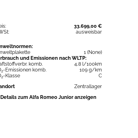
eis:
33.699,00 €
WSt:
ausweisbar
mweltnormen:
weltplakette
1 (None)
rbrauch und Emissionen nach WLTP:
aftstoffverbr. komb.
4,8 l/100km
O
-Emissionen komb.
109 g/km
2
O
-Klasse
C
2
andort
Zentrallager
Details zum Alfa Romeo Junior anzeigen