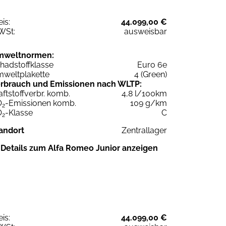
eis:
44.099,00 €
WSt:
ausweisbar
mweltnormen:
hadstoffklasse
Euro 6e
weltplakette
4 (Green)
rbrauch und Emissionen nach WLTP:
aftstoffverbr. komb.
4,8 l/100km
O
-Emissionen komb.
109 g/km
2
O
-Klasse
C
2
andort
Zentrallager
Details zum Alfa Romeo Junior anzeigen
eis:
44.099,00 €