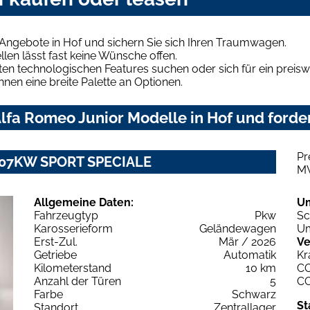
Angebote in Hof und sichern Sie sich Ihren Traumwagen.
len lässt fast keine Wünsche offen.
en technologischen Features suchen oder sich für ein preiswe
hnen eine breite Palette an Optionen.
fa Romeo Junior Modelle in Hof und forder
Pr
T 107KW SPORT SPECIALE
M
Allgemeine Daten:
U
Fahrzeugtyp
Pkw
Sc
Karosserieform
Geländewagen
Um
Erst-Zul.
Mär / 2026
Ve
Getriebe
Automatik
Kr
Kilometerstand
10 km
C
Anzahl der Türen
5
C
Farbe
Schwarz
St
Standort
Zentrallager