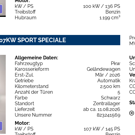
Motor:
kW / PS
100 kW / 136 PS
Treibstoff
Benzin
Hubraum
1.199 cm³
Pr
T 107KW SPORT SPECIALE
M
Allgemeine Daten:
U
Fahrzeugtyp
Pkw
Sc
Karosserieform
Geländewagen
Um
Erst-Zul.
Mär / 2026
Ve
Getriebe
Automatik
Kr
Kilometerstand
2.500 km
C
Anzahl der Türen
5
C
Farbe
Schwarz
St
Standort
Zentrallager
Lieferzeit
ab ca. 11.08.2026
Unsere Nummer
823241569
Motor:
kW / PS
107 kW / 145 PS
Treibstoff
Benzin