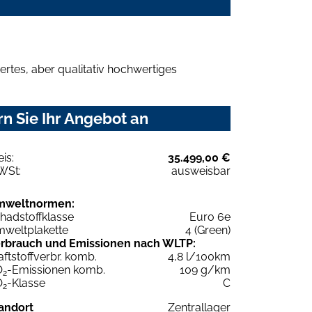
rtes, aber qualitativ hochwertiges
n Sie Ihr Angebot an
eis:
35.499,00 €
WSt:
ausweisbar
mweltnormen:
hadstoffklasse
Euro 6e
weltplakette
4 (Green)
rbrauch und Emissionen nach WLTP:
aftstoffverbr. komb.
4,8 l/100km
O
-Emissionen komb.
109 g/km
2
O
-Klasse
C
2
andort
Zentrallager