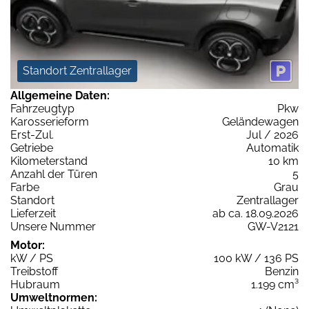
Standort Zentrallager
Allgemeine Daten:
Fahrzeugtyp
Pkw
Karosserieform
Geländewagen
Erst-Zul.
Jul / 2026
Getriebe
Automatik
Kilometerstand
10 km
Anzahl der Türen
5
Farbe
Grau
Standort
Zentrallager
Lieferzeit
ab ca. 18.09.2026
Unsere Nummer
GW-V2121
Motor:
kW / PS
100 kW / 136 PS
Treibstoff
Benzin
Hubraum
1.199 cm³
Umweltnormen: