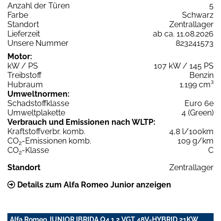
Anzahl der Türen
5
Farbe
Schwarz
Standort
Zentrallager
Lieferzeit
ab ca. 11.08.2026
Unsere Nummer
823241573
Motor:
kW / PS
107 kW / 145 PS
Treibstoff
Benzin
Hubraum
1.199 cm³
Umweltnormen:
Schadstoffklasse
Euro 6e
Umweltplakette
4 (Green)
Verbrauch und Emissionen nach WLTP:
Kraftstoffverbr. komb.
4,8 l/100km
CO
-Emissionen komb.
109 g/km
2
CO
-Klasse
C
2
Standort
Zentrallager
Details zum Alfa Romeo Junior anzeigen
Alfa Romeo JUNIOR IBRIDA Q4 1,2 VGT 48V-HYBRID 21KW