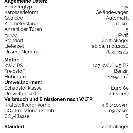
Allgemeine Daten:
Fahrzeugtyp
Pkw
Karosserieform
Geländewagen
Getriebe
Automatik
Kilometerstand
10 km
Anzahl der Türen
5
Farbe
Weiß
Standort
Zentrallager
Lieferzeit
ab ca. 11.08.2026
Unsere Nummer
823241513
Motor:
kW / PS
107 kW / 145 PS
Treibstoff
Benzin
Hubraum
1.199 cm³
Umweltnormen:
Schadstoffklasse
Euro 6e
Umweltplakette
4 (Green)
Verbrauch und Emissionen nach WLTP:
Kraftstoffverbr. komb.
4,8 l/100km
CO
-Emissionen komb.
109 g/km
2
CO
-Klasse
C
2
Standort
Zentrallager