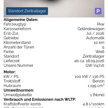
Standort Zentrallager
Allgemeine Daten:
Fahrzeugtyp
Pkw
Karosserieform
Geländewagen
Erst-Zul.
Jul / 2026
Getriebe
Automatik
Kilometerstand
10 km
Anzahl der Türen
5
Farbe
Weiß
Standort
Zentrallager
Lieferzeit
ab ca. 18.09.2026
Unsere Nummer
GW-V4716
Motor:
kW / PS
100 kW / 136 PS
Treibstoff
Benzin
Hubraum
1.199 cm³
Umweltnormen:
Umweltplakette
1 (None)
Verbrauch und Emissionen nach WLTP:
Kraftstoffverbr. komb.
4,8 l/100km