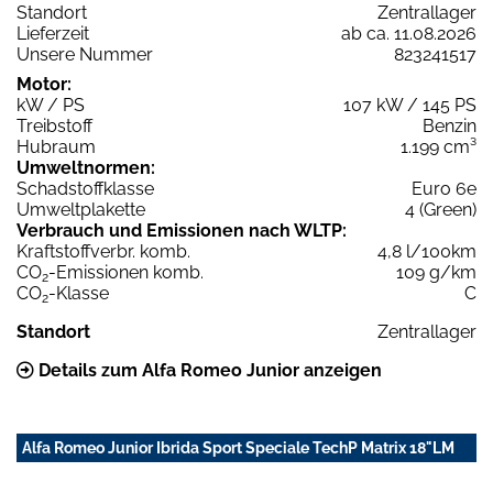
Standort
Zentrallager
Lieferzeit
ab ca. 11.08.2026
Unsere Nummer
823241517
Motor:
kW / PS
107 kW / 145 PS
Treibstoff
Benzin
Hubraum
1.199 cm³
Umweltnormen:
Schadstoffklasse
Euro 6e
Umweltplakette
4 (Green)
Verbrauch und Emissionen nach WLTP:
Kraftstoffverbr. komb.
4,8 l/100km
CO
-Emissionen komb.
109 g/km
2
CO
-Klasse
C
2
Standort
Zentrallager
Details zum Alfa Romeo Junior anzeigen
Alfa Romeo Junior Ibrida Sport Speciale TechP Matrix 18"LM