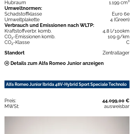
Hubraum
1.199 cm³
Umweltnormen:
Schadstoffklasse
Euro 6e
Umweltplakette
4 (Green)
Verbrauch und Emissionen nach WLTP:
Kraftstoffverbr. komb.
4,8 l/100km
CO
-Emissionen komb.
109 g/km
2
CO
-Klasse
C
2
Standort
Zentrallager
Details zum Alfa Romeo Junior anzeigen
Alfa Romeo Junior Ibrida 48V-Hybrid Sport Speciale Technolo
Preis:
44.099,00 €
MWSt:
ausweisbar