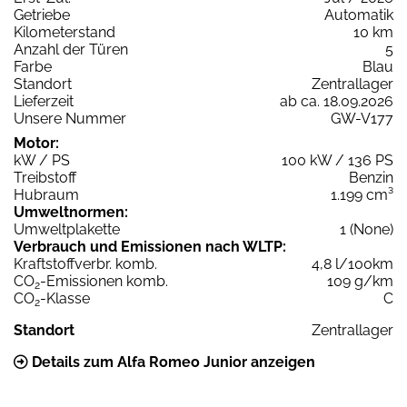
Getriebe
Automatik
Kilometerstand
10 km
Anzahl der Türen
5
Farbe
Blau
Standort
Zentrallager
Lieferzeit
ab ca. 18.09.2026
Unsere Nummer
GW-V177
Motor:
kW / PS
100 kW / 136 PS
Treibstoff
Benzin
Hubraum
1.199 cm³
Umweltnormen:
Umweltplakette
1 (None)
Verbrauch und Emissionen nach WLTP:
Kraftstoffverbr. komb.
4,8 l/100km
CO
-Emissionen komb.
109 g/km
2
CO
-Klasse
C
2
Standort
Zentrallager
Details zum Alfa Romeo Junior anzeigen