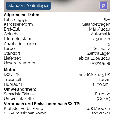
Standort Zentrallager
Allgemeine Daten:
Fahrzeugtyp
Pkw
Karosserieform
Geländewagen
Erst-Zul.
Mär / 2026
Getriebe
Automatik
Kilometerstand
2.500 km
Anzahl der Türen
5
Farbe
Schwarz
Standort
Zentrallager
Lieferzeit
ab ca. 11.08.2026
Unsere Nummer
823241569
Motor:
kW / PS
107 kW / 145 PS
Treibstoff
Benzin
Hubraum
1.199 cm³
Umweltnormen:
Schadstoffklasse
Euro 6e
Umweltplakette
4 (Green)
Verbrauch und Emissionen nach WLTP:
Kraftstoffverbr. komb.
4,8 l/100km
CO
-Emissionen komb.
109 g/km