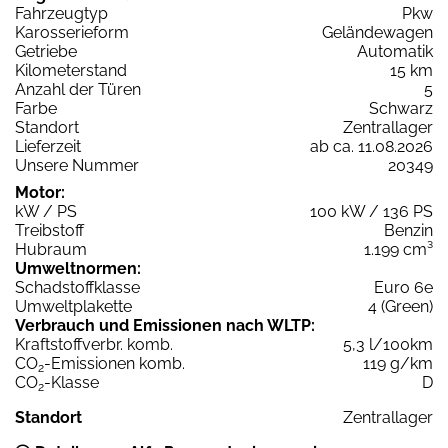
Fahrzeugtyp
Pkw
Karosserieform
Geländewagen
Getriebe
Automatik
Kilometerstand
15 km
Anzahl der Türen
5
Farbe
Schwarz
Standort
Zentrallager
Lieferzeit
ab ca. 11.08.2026
Unsere Nummer
20349
Motor:
kW / PS
100 kW / 136 PS
Treibstoff
Benzin
Hubraum
1.199 cm³
Umweltnormen:
Schadstoffklasse
Euro 6e
Umweltplakette
4 (Green)
Verbrauch und Emissionen nach WLTP:
Kraftstoffverbr. komb.
5,3 l/100km
CO
-Emissionen komb.
119 g/km
2
CO
-Klasse
D
2
Standort
Zentrallager