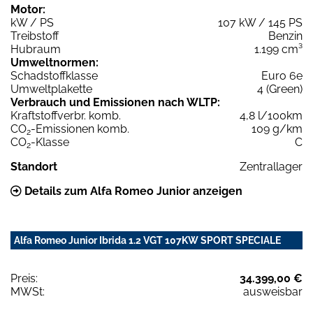
Motor:
kW / PS
107 kW / 145 PS
Treibstoff
Benzin
Hubraum
1.199 cm³
Umweltnormen:
Schadstoffklasse
Euro 6e
Umweltplakette
4 (Green)
Verbrauch und Emissionen nach WLTP:
Kraftstoffverbr. komb.
4,8 l/100km
CO
-Emissionen komb.
109 g/km
2
CO
-Klasse
C
2
Standort
Zentrallager
Details zum Alfa Romeo Junior anzeigen
Alfa Romeo Junior Ibrida 1.2 VGT 107KW SPORT SPECIALE
Preis:
34.399,00 €
MWSt:
ausweisbar