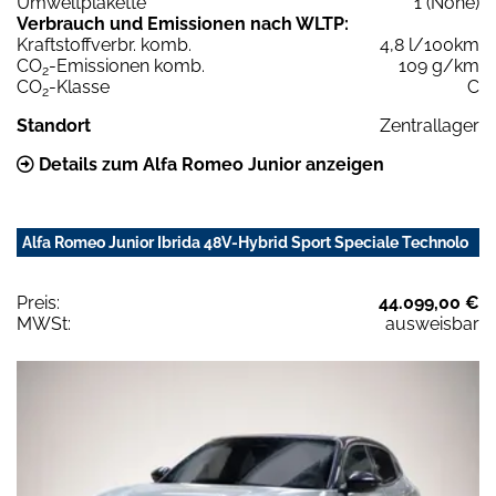
Umweltplakette
1 (None)
Verbrauch und Emissionen nach WLTP:
Kraftstoffverbr. komb.
4,8 l/100km
CO
-Emissionen komb.
109 g/km
2
CO
-Klasse
C
2
Standort
Zentrallager
Details zum Alfa Romeo Junior anzeigen
Alfa Romeo Junior Ibrida 48V-Hybrid Sport Speciale Technolo
Preis:
44.099,00 €
MWSt:
ausweisbar