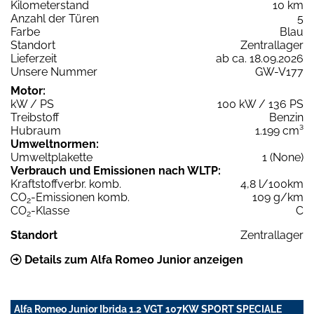
Kilometerstand
10 km
Anzahl der Türen
5
Farbe
Blau
Standort
Zentrallager
Lieferzeit
ab ca. 18.09.2026
Unsere Nummer
GW-V177
Motor:
kW / PS
100 kW / 136 PS
Treibstoff
Benzin
Hubraum
1.199 cm³
Umweltnormen:
Umweltplakette
1 (None)
Verbrauch und Emissionen nach WLTP:
Kraftstoffverbr. komb.
4,8 l/100km
CO
-Emissionen komb.
109 g/km
2
CO
-Klasse
C
2
Standort
Zentrallager
Details zum Alfa Romeo Junior anzeigen
Alfa Romeo Junior Ibrida 1.2 VGT 107KW SPORT SPECIALE