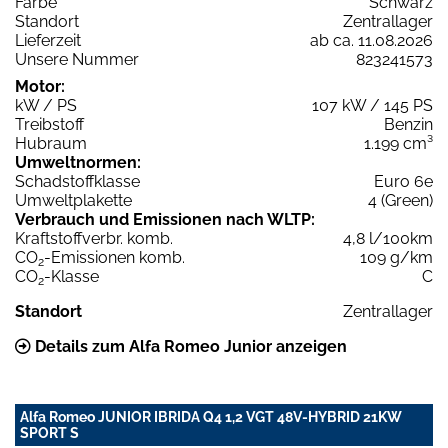
Farbe
Schwarz
Standort
Zentrallager
Lieferzeit
ab ca. 11.08.2026
Unsere Nummer
823241573
Motor:
kW / PS
107 kW / 145 PS
Treibstoff
Benzin
Hubraum
1.199 cm³
Umweltnormen:
Schadstoffklasse
Euro 6e
Umweltplakette
4 (Green)
Verbrauch und Emissionen nach WLTP:
Kraftstoffverbr. komb.
4,8 l/100km
CO
-Emissionen komb.
109 g/km
2
CO
-Klasse
C
2
Standort
Zentrallager
Details zum Alfa Romeo Junior anzeigen
Alfa Romeo JUNIOR IBRIDA Q4 1,2 VGT 48V-HYBRID 21KW
SPORT S