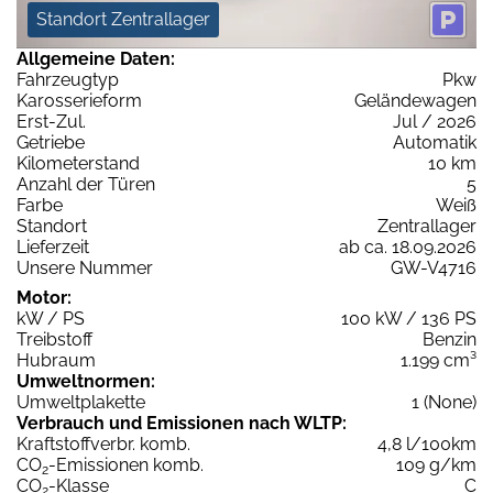
Standort Zentrallager
Allgemeine Daten:
Fahrzeugtyp
Pkw
Karosserieform
Geländewagen
Erst-Zul.
Jul / 2026
Getriebe
Automatik
Kilometerstand
10 km
Anzahl der Türen
5
Farbe
Weiß
Standort
Zentrallager
Lieferzeit
ab ca. 18.09.2026
Unsere Nummer
GW-V4716
Motor:
kW / PS
100 kW / 136 PS
Treibstoff
Benzin
Hubraum
1.199 cm³
Umweltnormen:
Umweltplakette
1 (None)
Verbrauch und Emissionen nach WLTP:
Kraftstoffverbr. komb.
4,8 l/100km
CO
-Emissionen komb.
109 g/km
2
CO
-Klasse
C
2