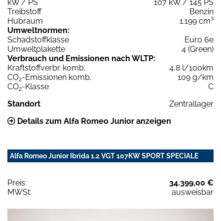
kW / PS
107 kW / 145 PS
Treibstoff
Benzin
Hubraum
1.199 cm³
Umweltnormen:
Schadstoffklasse
Euro 6e
Umweltplakette
4 (Green)
Verbrauch und Emissionen nach WLTP:
Kraftstoffverbr. komb.
4,8 l/100km
CO
-Emissionen komb.
109 g/km
2
CO
-Klasse
C
2
Standort
Zentrallager
Details zum Alfa Romeo Junior anzeigen
Alfa Romeo Junior Ibrida 1.2 VGT 107KW SPORT SPECIALE
Preis:
34.399,00 €
MWSt:
ausweisbar