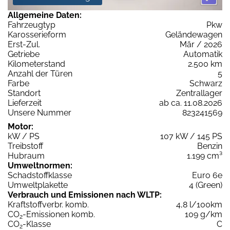
Allgemeine Daten:
Fahrzeugtyp
Pkw
Karosserieform
Geländewagen
Erst-Zul.
Mär / 2026
Getriebe
Automatik
Kilometerstand
2.500 km
Anzahl der Türen
5
Farbe
Schwarz
Standort
Zentrallager
Lieferzeit
ab ca. 11.08.2026
Unsere Nummer
823241569
Motor:
kW / PS
107 kW / 145 PS
Treibstoff
Benzin
Hubraum
1.199 cm³
Umweltnormen:
Schadstoffklasse
Euro 6e
Umweltplakette
4 (Green)
Verbrauch und Emissionen nach WLTP:
Kraftstoffverbr. komb.
4,8 l/100km
CO
-Emissionen komb.
109 g/km
2
CO
-Klasse
C
2