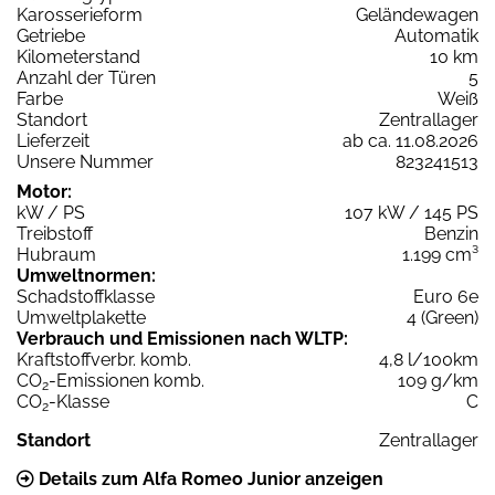
Karosserieform
Geländewagen
Getriebe
Automatik
Kilometerstand
10 km
Anzahl der Türen
5
Farbe
Weiß
Standort
Zentrallager
Lieferzeit
ab ca. 11.08.2026
Unsere Nummer
823241513
Motor:
kW / PS
107 kW / 145 PS
Treibstoff
Benzin
Hubraum
1.199 cm³
Umweltnormen:
Schadstoffklasse
Euro 6e
Umweltplakette
4 (Green)
Verbrauch und Emissionen nach WLTP:
Kraftstoffverbr. komb.
4,8 l/100km
CO
-Emissionen komb.
109 g/km
2
CO
-Klasse
C
2
Standort
Zentrallager
Details zum Alfa Romeo Junior anzeigen