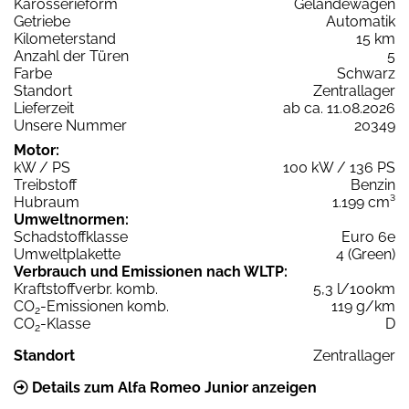
Karosserieform
Geländewagen
Getriebe
Automatik
Kilometerstand
15 km
Anzahl der Türen
5
Farbe
Schwarz
Standort
Zentrallager
Lieferzeit
ab ca. 11.08.2026
Unsere Nummer
20349
Motor:
kW / PS
100 kW / 136 PS
Treibstoff
Benzin
Hubraum
1.199 cm³
Umweltnormen:
Schadstoffklasse
Euro 6e
Umweltplakette
4 (Green)
Verbrauch und Emissionen nach WLTP:
Kraftstoffverbr. komb.
5,3 l/100km
CO
-Emissionen komb.
119 g/km
2
CO
-Klasse
D
2
Standort
Zentrallager
Details zum Alfa Romeo Junior anzeigen