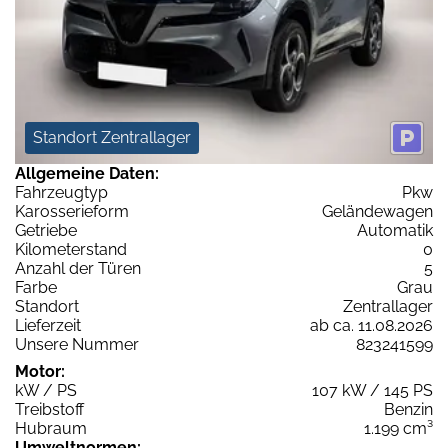
Standort Zentrallager
Allgemeine Daten:
Fahrzeugtyp
Pkw
Karosserieform
Geländewagen
Getriebe
Automatik
Kilometerstand
0
Anzahl der Türen
5
Farbe
Grau
Standort
Zentrallager
Lieferzeit
ab ca. 11.08.2026
Unsere Nummer
823241599
Motor:
kW / PS
107 kW / 145 PS
Treibstoff
Benzin
Hubraum
1.199 cm³
Umweltnormen: