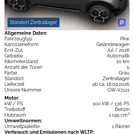
Standort Zentrallager
Allgemeine Daten:
Fahrzeugtyp
Pkw
Karosserieform
Geländewagen
Erst-Zul.
Jul / 2026
Getriebe
Automatik
Kilometerstand
10 km
Anzahl der Türen
5
Farbe
Grau
Standort
Zentrallager
Lieferzeit
ab ca. 18.09.2026
Unsere Nummer
GW-V2121
Motor:
kW / PS
100 kW / 136 PS
Treibstoff
Benzin
Hubraum
1.199 cm³
Umweltnormen:
Umweltplakette
1 (None)
Verbrauch und Emissionen nach WLTP: