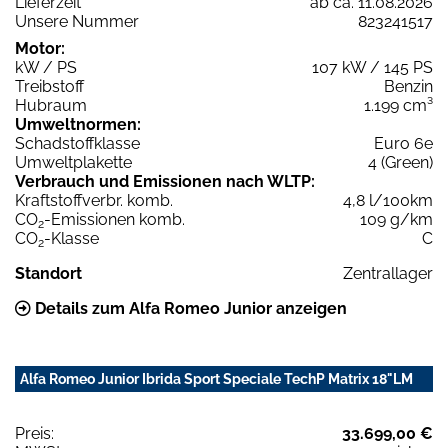
Lieferzeit
ab ca. 11.08.2026
Unsere Nummer
823241517
Motor:
kW / PS
107 kW / 145 PS
Treibstoff
Benzin
Hubraum
1.199 cm³
Umweltnormen:
Schadstoffklasse
Euro 6e
Umweltplakette
4 (Green)
Verbrauch und Emissionen nach WLTP:
Kraftstoffverbr. komb.
4,8 l/100km
CO
-Emissionen komb.
109 g/km
2
CO
-Klasse
C
2
Standort
Zentrallager
Details zum Alfa Romeo Junior anzeigen
Alfa Romeo Junior Ibrida Sport Speciale TechP Matrix 18"LM
Preis:
33.699,00 €