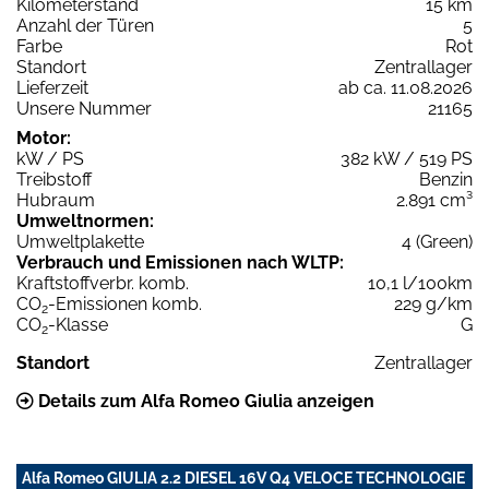
Kilometerstand
15 km
Anzahl der Türen
5
Farbe
Rot
Standort
Zentrallager
Lieferzeit
ab ca. 11.08.2026
Unsere Nummer
21165
Motor:
kW / PS
382 kW / 519 PS
Treibstoff
Benzin
Hubraum
2.891 cm³
Umweltnormen:
Umweltplakette
4 (Green)
Verbrauch und Emissionen nach WLTP:
Kraftstoffverbr. komb.
10,1 l/100km
CO
-Emissionen komb.
229 g/km
2
CO
-Klasse
G
2
Standort
Zentrallager
Details zum Alfa Romeo Giulia anzeigen
Alfa Romeo GIULIA 2.2 DIESEL 16V Q4 VELOCE TECHNOLOGIE