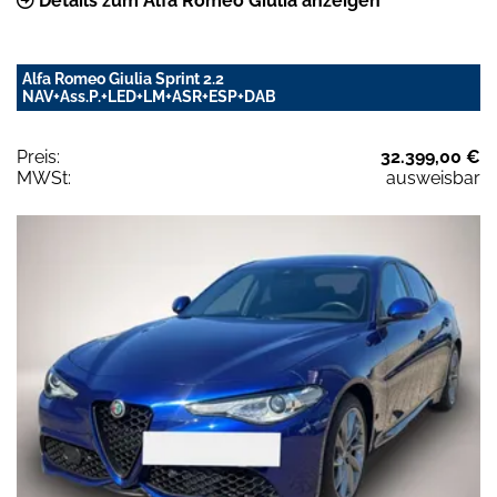
Details zum Alfa Romeo Giulia anzeigen
Alfa Romeo Giulia Sprint 2.2
NAV+Ass.P.+LED+LM+ASR+ESP+DAB
Preis:
32.399,00 €
MWSt:
ausweisbar