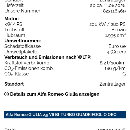
Lieferzeit
ab ca. 11.08.2026
Unsere Nummer
823116569
Motor:
kW / PS
206 kW / 280 PS
Treibstoff
Benzin
Hubraum
1.995 cm³
Umweltnormen:
Schadstoffklasse
Euro 6e
Umweltplakette
4 (Green)
Verbrauch und Emissionen nach WLTP:
Kraftstoffverbr. komb.
8,2 l/100km
CO
-Emissionen komb.
186 g/km
2
CO
-Klasse
G
2
Standort
Zentrallager
Details zum Alfa Romeo Giulia anzeigen
Alfa Romeo GIULIA 2,9 V6 BI-TURBO QUADRIFOGLIO ORO