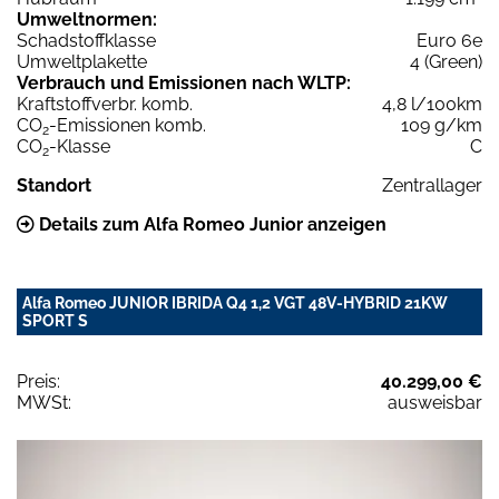
Umweltnormen:
Schadstoffklasse
Euro 6e
Umweltplakette
4 (Green)
Verbrauch und Emissionen nach WLTP:
Kraftstoffverbr. komb.
4,8 l/100km
CO
-Emissionen komb.
109 g/km
2
CO
-Klasse
C
2
Standort
Zentrallager
Details zum Alfa Romeo Junior anzeigen
Alfa Romeo JUNIOR IBRIDA Q4 1,2 VGT 48V-HYBRID 21KW
SPORT S
Preis:
40.299,00 €
MWSt:
ausweisbar