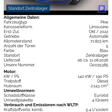
Standort Zentrallager
Allgemeine Daten:
Fahrzeugtyp
Pkw
Karosserieform
Limousine
Erst-Zul.
Okt / 2022
Getriebe
Automatik
Kilometerstand
71.823 km
Anzahl der Türen
5
Farbe
Blau
Standort
Zentrallager
Lieferzeit
ab ca. 11.08.2026
Unsere Nummer
G0025385
Motor:
kW / PS
140 kW / 190 PS
Treibstoff
Diesel
Hubraum
2.143 cm³
Umweltnormen:
Schadstoffklasse
Euro6d
Umweltplakette
4 (Green)
Verbrauch und Emissionen nach WLTP:
Kraftstoffverbr. komb.
5,4 l/100km