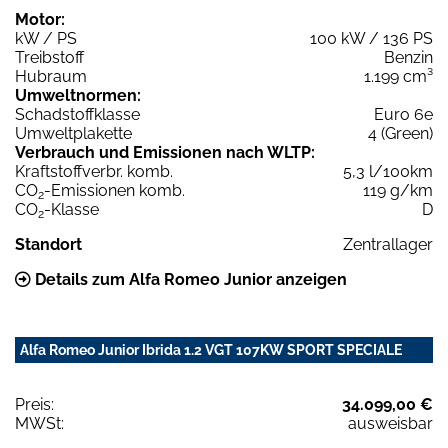
Motor:
kW / PS
100 kW / 136 PS
Treibstoff
Benzin
Hubraum
1.199 cm³
Umweltnormen:
Schadstoffklasse
Euro 6e
Umweltplakette
4 (Green)
Verbrauch und Emissionen nach WLTP:
Kraftstoffverbr. komb.
5,3 l/100km
CO
-Emissionen komb.
119 g/km
2
CO
-Klasse
D
2
Standort
Zentrallager
Details zum Alfa Romeo Junior anzeigen
Alfa Romeo Junior Ibrida 1.2 VGT 107KW SPORT SPECIALE
Preis:
34.099,00 €
MWSt:
ausweisbar