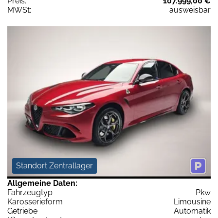
Preis:
107.999,00 €
MWSt:
ausweisbar
Standort Zentrallager
Allgemeine Daten:
Fahrzeugtyp
Pkw
Karosserieform
Limousine
Getriebe
Automatik