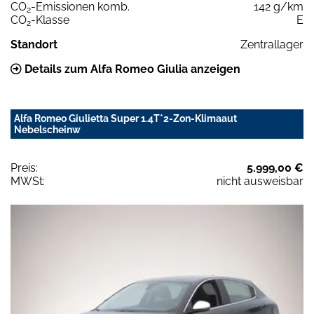
CO
-Emissionen komb.
142 g/km
2
CO
-Klasse
E
2
Standort
Zentrallager
Details zum Alfa Romeo Giulia anzeigen
Alfa Romeo Giulietta Super 1.4T*2-Zon-Klimaaut
Nebelscheinw
Preis:
5.999,00 €
MWSt:
nicht ausweisbar