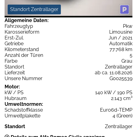
Standort Zentrallager
Allgemeine Daten:
Fahrzeugtyp
Pkw
Karosserieform
Limousine
Erst-Zul.
Jun / 2021
Getriebe
Automatik
Kilometerstand
77.768 km
Anzahl der Türen
5
Farbe
Grau
Standort
Zentrallager
Lieferzeit
ab ca. 11.08.2026
Unsere Nummer
G0025539
Motor:
kW / PS
140 kW / 190 PS
Hubraum
2.143 cm³
Umweltnormen:
Schadstoffklasse
Euro6d-TEMP
Umweltplakette
4 (Green)
Standort
Zentrallager