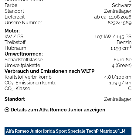
Farbe
Schwarz
Standort
Zentrallager
Lieferzeit
ab ca. 11.08.2026
Unsere Nummer
823241569
Motor:
kW / PS
107 kW / 145 PS
Treibstoff
Benzin
Hubraum
1.199 cm³
Umweltnormen:
Schadstoffklasse
Euro 6e
Umweltplakette
4 (Green)
Verbrauch und Emissionen nach WLTP:
Kraftstoffverbr. komb.
4,8 l/100km
CO
-Emissionen komb.
109 g/km
2
CO
-Klasse
C
2
Standort
Zentrallager
Details zum Alfa Romeo Junior anzeigen
Alfa Romeo Junior Ibrida Sport Speciale TechP Matrix 18"LM