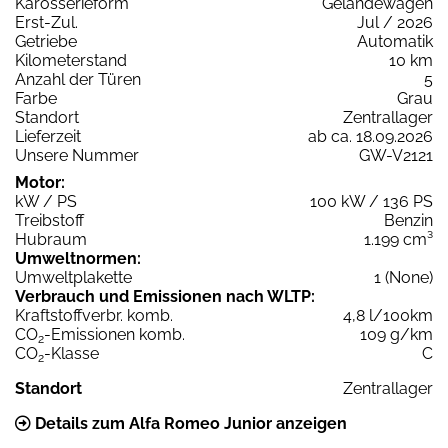
Karosserieform
Geländewagen
Erst-Zul.
Jul / 2026
Getriebe
Automatik
Kilometerstand
10 km
Anzahl der Türen
5
Farbe
Grau
Standort
Zentrallager
Lieferzeit
ab ca. 18.09.2026
Unsere Nummer
GW-V2121
Motor:
kW / PS
100 kW / 136 PS
Treibstoff
Benzin
Hubraum
1.199 cm³
Umweltnormen:
Umweltplakette
1 (None)
Verbrauch und Emissionen nach WLTP:
Kraftstoffverbr. komb.
4,8 l/100km
CO
-Emissionen komb.
109 g/km
2
CO
-Klasse
C
2
Standort
Zentrallager
Details zum Alfa Romeo Junior anzeigen