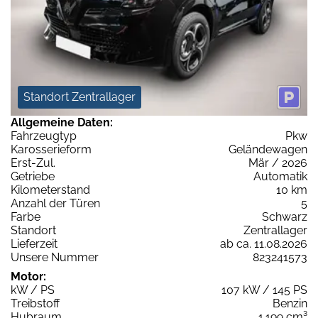
Standort Zentrallager
Allgemeine Daten:
Fahrzeugtyp
Pkw
Karosserieform
Geländewagen
Erst-Zul.
Mär / 2026
Getriebe
Automatik
Kilometerstand
10 km
Anzahl der Türen
5
Farbe
Schwarz
Standort
Zentrallager
Lieferzeit
ab ca. 11.08.2026
Unsere Nummer
823241573
Motor:
kW / PS
107 kW / 145 PS
Treibstoff
Benzin
Hubraum
1.199 cm³