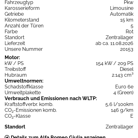
Fahrzeugtyp
Pkw
Karosserieform
Limousine
Getriebe
Automatik
Kilometerstand
15 km
Anzahl der Türen
5
Farbe
Rot
Standort
Zentrallager
Lieferzeit
ab ca. 11.08.2026
Unsere Nummer
20153
Motor:
kW / PS
154 kW / 209 PS
Treibstoff
Diesel
Hubraum
2.143 cm³
Umweltnormen:
Schadstoffklasse
Euro 6e
Umweltplakette
4 (Green)
Verbrauch und Emissionen nach WLTP:
Kraftstoffverbr. komb.
5,6 l/100km
CO
-Emissionen komb.
146 g/km
2
CO
-Klasse
E
2
Standort
Zentrallager
Details zum Alfa Romeo Giulia anzeigen