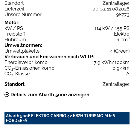
Standort
Zentrallager
Lieferzeit
ab ca. 11.08.2026
Unsere Nummer
98773
Motor:
kW / PS
114 kW / 155 PS
Treibstoff
Elektro
Hubraum
1 cm³
Umweltnormen:
Umweltplakette
4 (Green)
Verbrauch und Emissionen nach WLTP:
Energieverbr. komb.
17,9 kWh/100km
CO
-Emissionen komb.
0 g/km
2
CO
-Klasse
A
2
Standort
Zentrallager
Details zum Abarth 500e anzeigen
Abarth 500E ELEKTRO CABRIO 42 KWH TURISMO MJ26
FÖRDERFÄ