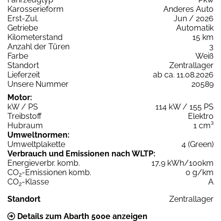
Karosserieform
Anderes Auto
Erst-Zul.
Jun / 2026
Getriebe
Automatik
Kilometerstand
15 km
Anzahl der Türen
3
Farbe
Weiß
Standort
Zentrallager
Lieferzeit
ab ca. 11.08.2026
Unsere Nummer
20589
Motor:
kW / PS
114 kW / 155 PS
Treibstoff
Elektro
Hubraum
1 cm³
Umweltnormen:
Umweltplakette
4 (Green)
Verbrauch und Emissionen nach WLTP:
Energieverbr. komb.
17,9 kWh/100km
CO
-Emissionen komb.
0 g/km
2
CO
-Klasse
A
2
Standort
Zentrallager
Details zum Abarth 500e anzeigen