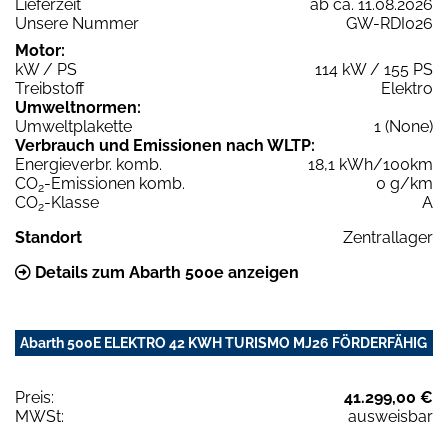
Lieferzeit
ab ca. 11.08.2026
Unsere Nummer
GW-RDI026
Motor:
kW / PS
114 kW / 155 PS
Treibstoff
Elektro
Umweltnormen:
Umweltplakette
1 (None)
Verbrauch und Emissionen nach WLTP:
Energieverbr. komb.
18,1 kWh/100km
CO
-Emissionen komb.
0 g/km
2
CO
-Klasse
A
2
Standort
Zentrallager
Details zum Abarth 500e anzeigen
Abarth 500E ELEKTRO 42 KWH TURISMO MJ26 FÖRDERFÄHIG
Preis:
41.299,00 €
MWSt:
ausweisbar