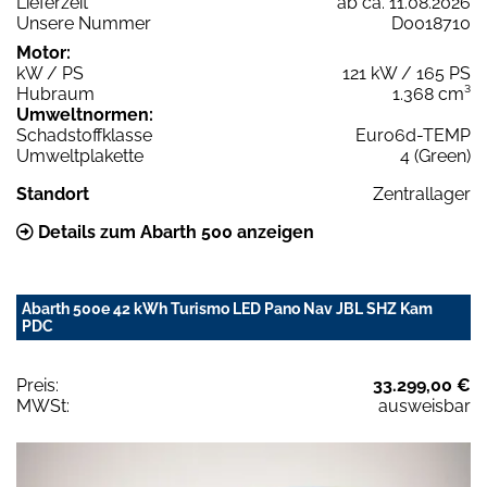
Lieferzeit
ab ca. 11.08.2026
Unsere Nummer
D0018710
Motor:
kW / PS
121 kW / 165 PS
Hubraum
1.368 cm³
Umweltnormen:
Schadstoffklasse
Euro6d-TEMP
Umweltplakette
4 (Green)
Standort
Zentrallager
Details zum Abarth 500 anzeigen
Abarth 500e 42 kWh Turismo LED Pano Nav JBL SHZ Kam
PDC
Preis:
33.299,00 €
MWSt:
ausweisbar