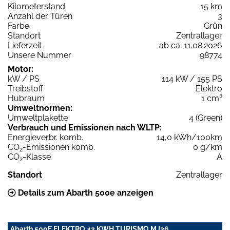
Kilometerstand
15 km
Anzahl der Türen
3
Farbe
Grün
Standort
Zentrallager
Lieferzeit
ab ca. 11.08.2026
Unsere Nummer
98774
Motor:
kW / PS
114 kW / 155 PS
Treibstoff
Elektro
Hubraum
1 cm³
Umweltnormen:
Umweltplakette
4 (Green)
Verbrauch und Emissionen nach WLTP:
Energieverbr. komb.
14,0 kWh/100km
CO
-Emissionen komb.
0 g/km
2
CO
-Klasse
A
2
Standort
Zentrallager
Details zum Abarth 500e anzeigen
Abarth 500E ELEKTRO 42 KWH TURISMO MJ26