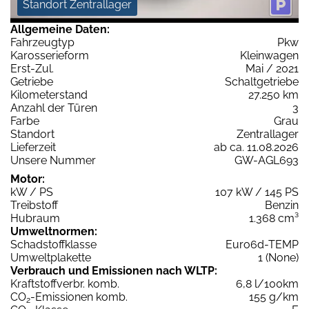
Standort Zentrallager
Allgemeine Daten:
Fahrzeugtyp
Pkw
Karosserieform
Kleinwagen
Erst-Zul.
Mai / 2021
Getriebe
Schaltgetriebe
Kilometerstand
27.250 km
Anzahl der Türen
3
Farbe
Grau
Standort
Zentrallager
Lieferzeit
ab ca. 11.08.2026
Unsere Nummer
GW-AGL693
Motor:
kW / PS
107 kW / 145 PS
Treibstoff
Benzin
Hubraum
1.368 cm³
Umweltnormen:
Schadstoffklasse
Euro6d-TEMP
Umweltplakette
1 (None)
Verbrauch und Emissionen nach WLTP:
Kraftstoffverbr. komb.
6,8 l/100km
CO
-Emissionen komb.
155 g/km
2