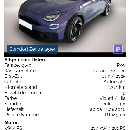
Standort Zentrallager
Allgemeine Daten:
Fahrzeugtyp
Pkw
Karosserieform
Geländewagen
Erst-Zul.
Jun / 2025
Getriebe
Automatik
Kilometerstand
1.271 km
Anzahl der Türen
5
Farbe
Violett / Lila
Standort
Zentrallager
Lieferzeit
ab ca. 11.08.2026
Unsere Nummer
RJ045021
Motor:
kW / PS
207 kW / 281 PS