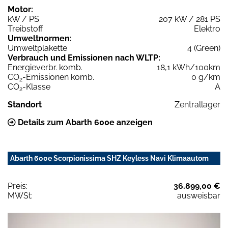
Motor:
kW / PS
207 kW / 281 PS
Treibstoff
Elektro
Umweltnormen:
Umweltplakette
4 (Green)
Verbrauch und Emissionen nach WLTP:
Energieverbr. komb.
18,1 kWh/100km
CO
-Emissionen komb.
0 g/km
2
CO
-Klasse
A
2
Standort
Zentrallager
Details zum Abarth 600e anzeigen
Abarth 600e Scorpionissima SHZ Keyless Navi Klimaautom
Preis:
36.899,00 €
MWSt:
ausweisbar