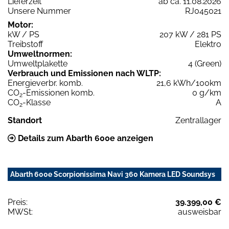
Lieferzeit
ab ca. 11.08.2026
Unsere Nummer
RJ045021
Motor:
kW / PS
207 kW / 281 PS
Treibstoff
Elektro
Umweltnormen:
Umweltplakette
4 (Green)
Verbrauch und Emissionen nach WLTP:
Energieverbr. komb.
21,6 kWh/100km
CO
-Emissionen komb.
0 g/km
2
CO
-Klasse
A
2
Standort
Zentrallager
Details zum Abarth 600e anzeigen
Abarth 600e Scorpionissima Navi 360 Kamera LED Soundsys
Preis:
39.399,00 €
MWSt:
ausweisbar