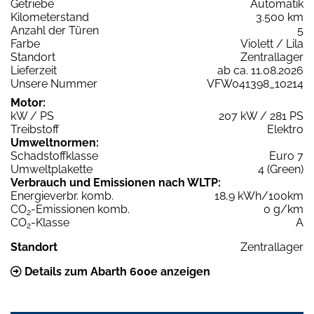
Getriebe
Automatik
Kilometerstand
3.500 km
Anzahl der Türen
5
Farbe
Violett / Lila
Standort
Zentrallager
Lieferzeit
ab ca. 11.08.2026
Unsere Nummer
VFW041398_10214
Motor:
kW / PS
207 kW / 281 PS
Treibstoff
Elektro
Umweltnormen:
Schadstoffklasse
Euro 7
Umweltplakette
4 (Green)
Verbrauch und Emissionen nach WLTP:
Energieverbr. komb.
18,9 kWh/100km
CO
-Emissionen komb.
0 g/km
2
CO
-Klasse
A
2
Standort
Zentrallager
Details zum Abarth 600e anzeigen