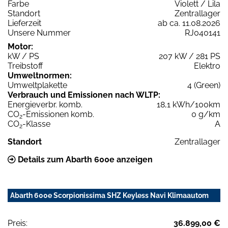
Farbe
Violett / Lila
Standort
Zentrallager
Lieferzeit
ab ca. 11.08.2026
Unsere Nummer
RJ040141
Motor:
kW / PS
207 kW / 281 PS
Treibstoff
Elektro
Umweltnormen:
Umweltplakette
4 (Green)
Verbrauch und Emissionen nach WLTP:
Energieverbr. komb.
18,1 kWh/100km
CO
-Emissionen komb.
0 g/km
2
CO
-Klasse
A
2
Standort
Zentrallager
Details zum Abarth 600e anzeigen
Abarth 600e Scorpionissima SHZ Keyless Navi Klimaautom
Preis:
36.899,00 €