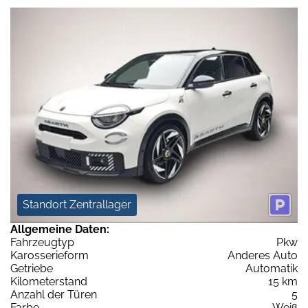
Standort Zentrallager
Allgemeine Daten:
Fahrzeugtyp
Pkw
Karosserieform
Anderes Auto
Getriebe
Automatik
Kilometerstand
15 km
Anzahl der Türen
5
Farbe
Weiß