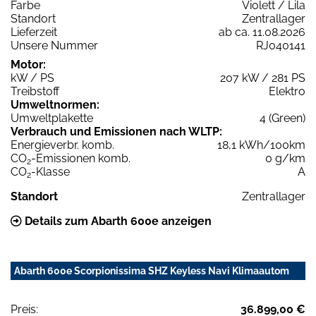
Farbe
Violett / Lila
Standort
Zentrallager
Lieferzeit
ab ca. 11.08.2026
Unsere Nummer
RJ040141
Motor:
kW / PS
207 kW / 281 PS
Treibstoff
Elektro
Umweltnormen:
Umweltplakette
4 (Green)
Verbrauch und Emissionen nach WLTP:
Energieverbr. komb.
18,1 kWh/100km
CO
-Emissionen komb.
0 g/km
2
CO
-Klasse
A
2
Standort
Zentrallager
Details zum Abarth 600e anzeigen
Abarth 600e Scorpionissima SHZ Keyless Navi Klimaautom
Preis:
36.899,00 €