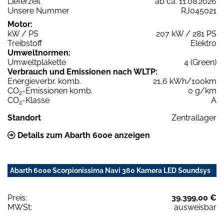
Lieferzeit
ab ca. 11.08.2026
Unsere Nummer
RJ045021
Motor:
kW / PS
207 kW / 281 PS
Treibstoff
Elektro
Umweltnormen:
Umweltplakette
4 (Green)
Verbrauch und Emissionen nach WLTP:
Energieverbr. komb.
21,6 kWh/100km
CO
-Emissionen komb.
0 g/km
2
CO
-Klasse
A
2
Standort
Zentrallager
Details zum Abarth 600e anzeigen
Abarth 600e Scorpionissima Navi 360 Kamera LED Soundsys
Preis:
39.399,00 €
MWSt:
ausweisbar