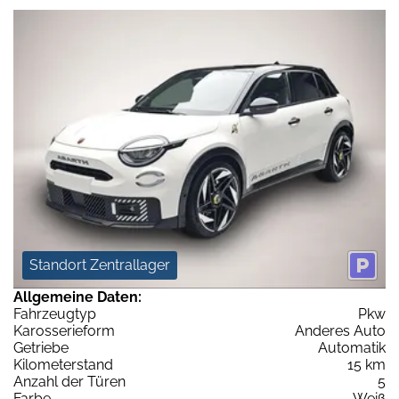
Standort Zentrallager
Allgemeine Daten:
Fahrzeugtyp
Pkw
Karosserieform
Anderes Auto
Getriebe
Automatik
Kilometerstand
15 km
Anzahl der Türen
5
Farbe
Weiß