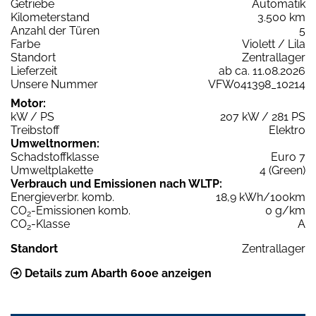
Getriebe
Automatik
Kilometerstand
3.500 km
Anzahl der Türen
5
Farbe
Violett / Lila
Standort
Zentrallager
Lieferzeit
ab ca. 11.08.2026
Unsere Nummer
VFW041398_10214
Motor:
kW / PS
207 kW / 281 PS
Treibstoff
Elektro
Umweltnormen:
Schadstoffklasse
Euro 7
Umweltplakette
4 (Green)
Verbrauch und Emissionen nach WLTP:
Energieverbr. komb.
18,9 kWh/100km
CO
-Emissionen komb.
0 g/km
2
CO
-Klasse
A
2
Standort
Zentrallager
Details zum Abarth 600e anzeigen