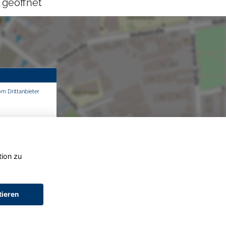
 geöffnet
om Drittanbieter
tion zu
tieren
AGB (Service)
AGB (Teile)
AGB (Gebrauchtwagen)
Widerruf