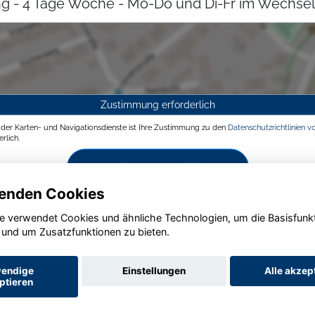
g - 4 Tage Woche - Mo-Do und Di-Fr im Wechsel
Zustimmung erforderlich
g der Karten- und Navigationsdienste ist Ihre Zustimmung zu den
Datenschutzrichtlinien v
rlich.
Zustimmen und aktivieren
enden Cookies
e verwendet Cookies und ähnliche Technologien, um die Basisfunk
 und um Zusatzfunktionen zu bieten.
endige
Einstellungen
Alle akzep
ptieren
Startseite
Datenschutz
Impressum
AGB