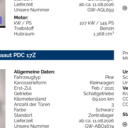
Lieferzeit
ab ca. 11.08.2026
Unsere Nummer
GW-AGL693
Motor:
kW / PS
107 kW / 145 PS
Treibstoff
Benzin
Hubraum
1.368 cm³
Pr
imaaut PDC 17Z
M
Allgemeine Daten:
U
Fahrzeugtyp
Pkw
Sc
Karosserieform
Kleinwagen
Um
Erst-Zul.
Feb / 2021
Ve
Getriebe
Schaltgetriebe
Kr
Kilometerstand
69.100 km
C
Anzahl der Türen
3
C
Farbe
Schwarz
St
Standort
Zentrallager
Lieferzeit
ab ca. 11.08.2026
Unsere Nummer
GW-ABO1674