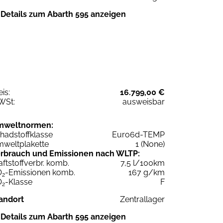
Details zum Abarth 595 anzeigen
eis:
16.799,00 €
WSt:
ausweisbar
mweltnormen:
hadstoffklasse
Euro6d-TEMP
weltplakette
1 (None)
rbrauch und Emissionen nach WLTP:
aftstoffverbr. komb.
7,5 l/100km
O
-Emissionen komb.
167 g/km
2
O
-Klasse
F
2
andort
Zentrallager
Details zum Abarth 595 anzeigen