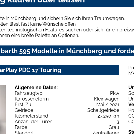
te in Münchberg und sichern Sie sich Ihren Traumwagen.
len lässt fast keine Wünsche offen.
en technologischen Features suchen oder sich für ein preiswe
hnen eine breite Palette an Optionen.
barth 595 Modelle in Münchberg und forder
Pr
CarPlay PDC 17'Touring
M
Allgemeine Daten:
U
Fahrzeugtyp
Pkw
Sc
Karosserieform
Kleinwagen
Um
Erst-Zul.
Mai / 2021
Ve
Getriebe
Schaltgetriebe
Kr
Kilometerstand
27.250 km
C
Anzahl der Türen
3
C
Farbe
Grau
St
Standort
Zentrallager