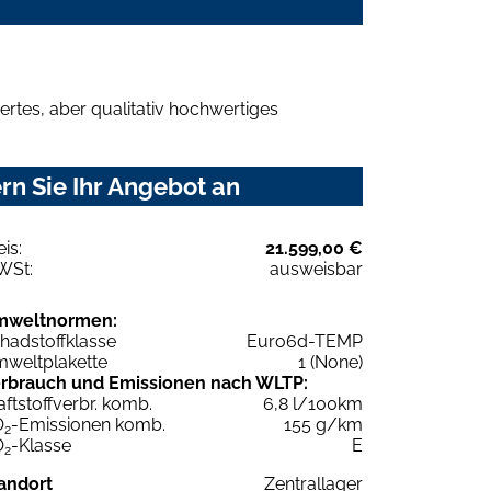
rtes, aber qualitativ hochwertiges
n Sie Ihr Angebot an
eis:
21.599,00 €
WSt:
ausweisbar
mweltnormen:
hadstoffklasse
Euro6d-TEMP
weltplakette
1 (None)
rbrauch und Emissionen nach WLTP:
aftstoffverbr. komb.
6,8 l/100km
O
-Emissionen komb.
155 g/km
2
O
-Klasse
E
2
andort
Zentrallager