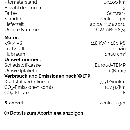
Kilometerstand
69.100 km
Anzahl der Türen
3
Farbe
Schwarz
Standort
Zentrallager
Lieferzeit
ab ca. 11.08.2026
Unsere Nummer
GW-ABO1674
Motor:
kW / PS
118 kW / 160 PS
Treibstoff
Benzin
Hubraum
1.368 cm³
Umweltnormen:
Schadstoffklasse
Euro6d-TEMP
Umweltplakette
1 (None)
Verbrauch und Emissionen nach WLTP:
Kraftstoffverbr. komb.
7,5 l/100km
CO
-Emissionen komb.
167 g/km
2
CO
-Klasse
F
2
Standort
Zentrallager
Details zum Abarth 595 anzeigen