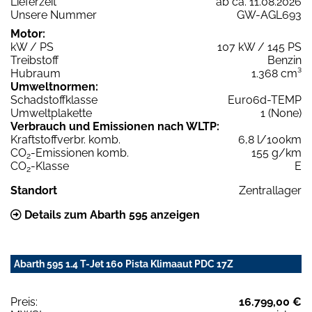
Lieferzeit
ab ca. 11.08.2026
Unsere Nummer
GW-AGL693
Motor:
kW / PS
107 kW / 145 PS
Treibstoff
Benzin
Hubraum
1.368 cm³
Umweltnormen:
Schadstoffklasse
Euro6d-TEMP
Umweltplakette
1 (None)
Verbrauch und Emissionen nach WLTP:
Kraftstoffverbr. komb.
6,8 l/100km
CO
-Emissionen komb.
155 g/km
2
CO
-Klasse
E
2
Standort
Zentrallager
Details zum Abarth 595 anzeigen
Abarth 595 1.4 T-Jet 160 Pista Klimaaut PDC 17Z
Preis:
16.799,00 €