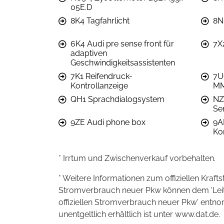
05E.D
8K4 Tagfahrlicht
8N
6K4 Audi pre sense front für
7X2
adaptiven
Geschwindigkeitsassistenten
7K1 Reifendruck-
7U
Kontrollanzeige
MM
QH1 Sprachdialogsystem
NZ
Se
9ZE Audi phone box
9A
Ko
* Irrtum und Zwischenverkauf vorbehalten.
* Weitere Informationen zum offiziellen Kraft
Stromverbrauch neuer Pkw können dem 'Leitfad
offiziellen Stromverbrauch neuer Pkw' entn
unentgeltlich erhältlich ist unter www.dat.de.