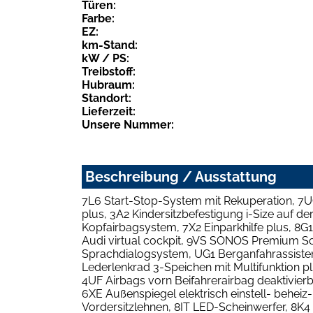
Türen:
Farbe:
EZ:
km-Stand:
kW / PS:
Treibstoff:
Hubraum:
Standort:
Lieferzeit:
Unsere Nummer:
Beschreibung / Ausstattung
7L6 Start-Stop-System mit Rekuperation, 7U
plus, 3A2 Kindersitzbefestigung i-Size auf d
Kopfairbagsystem, 7X2 Einparkhilfe plus, 8G
Audi virtual cockpit, 9VS SONOS Premium So
Sprachdialogsystem, UG1 Berganfahrassistent
Lederlenkrad 3-Speichen mit Multifunktion 
4UF Airbags vorn Beifahrerairbag deaktivierb
6XE Außenspiegel elektrisch einstell- beheiz
Vordersitzlehnen, 8IT LED-Scheinwerfer, 8K