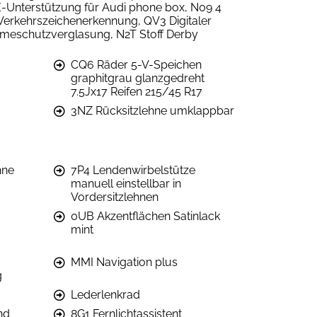
E-Unterstützung für Audi phone box, N09 4
Verkehrszeichenerkennung, QV3 Digitaler
rmeschutzverglasung, N2T Stoff Derby
CQ6 Räder 5-V-Speichen
graphitgrau glanzgedreht
7.5Jx17 Reifen 215/45 R17
3NZ Rücksitzlehne umklappbar
hne
7P4 Lendenwirbelstütze
manuell einstellbar in
Vordersitzlehnen
0UB Akzentflächen Satinlack
mint
MMI Navigation plus
g
Lederlenkrad
nd
8G1 Fernlichtassistent