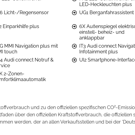
LED-Heckleuchten plus
6 Licht-/Regensensor
UG1 Berganfahrassistent
 Einparkhilfe plus
6X Außenspiegel elektris
einstell- beheiz- und
anklappbar
G MMI Navigation plus mit
IT3 Audi connect Navigat
I touch
Infotainment plus
4 Audi connect Notruf &
UI2 Smartphone-Interfac
rvice
K 2-Zonen-
mfortklimaautomatik
2
stoffverbrauch und zu den offiziellen spezifischen CO
-Emissi
en über den offiziellen Kraftstoffverbrauch, die offiziellen 
ommen werden, der an allen Verkaufsstellen und bei der 'D