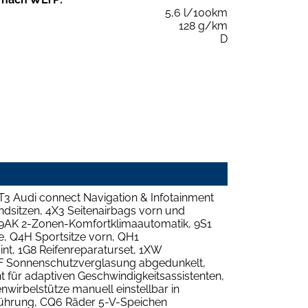
5,6 l/100km
128 g/km
D
T3 Audi connect Navigation & Infotainment
ondsitzen, 4X3 Seitenairbags vorn und
t, 9AK 2-Zonen-Komfortklimaautomatik, 9S1
, Q4H Sportsitze vorn, QH1
nt, 1G8 Reifenreparaturset, 1XW
4KF Sonnenschutzverglasung abgedunkelt,
t für adaptiven Geschwindigkeitsassistenten,
nwirbelstütze manuell einstellbar in
sführung, CQ6 Räder 5-V-Speichen