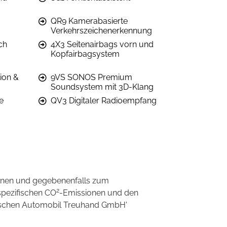
QR9 Kamerabasierte
Verkehrszeichenerkennung
ch
4X3 Seitenairbags vorn und
Kopfairbagsystem
ion &
9VS SONOS Premium
Soundsystem mit 3D-Klang
e
QV3 Digitaler Radioempfang
onen und gegebenenfalls zum
2
spezifischen CO
-Emissionen und den
eutschen Automobil Treuhand GmbH'