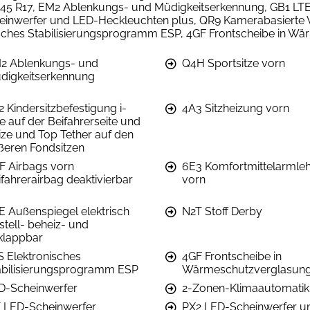
5/45 R17, EM2 Ablenkungs- und Müdigkeitserkennung, GB1 LT
heinwerfer und LED-Heckleuchten plus, QR9 Kamerabasierte 
sches Stabilisierungsprogramm ESP, 4GF Frontscheibe in Wä
2 Ablenkungs- und
Q4H Sportsitze vorn
digkeitserkennung
 Kindersitzbefestigung i-
4A3 Sitzheizung vorn
e auf der Beifahrerseite und
Size und Top Tether auf den
ßeren Fondsitzen
F Airbags vorn
6E3 Komfortmittelarmle
ifahrerairbag deaktivierbar
vorn
E Außenspiegel elektrisch
N2T Stoff Derby
stell- beheiz- und
klappbar
S Elektronisches
4GF Frontscheibe in
abilisierungsprogramm ESP
Wärmeschutzverglasun
D-Scheinwerfer
2-Zonen-Klimaautomatik
T LED-Scheinwerfer
PX2 LED-Scheinwerfer u