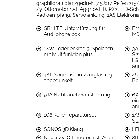
graphitgrau glanzgedreht 7.5Jx17 Reifen 21
Zyl.Ottomotor 1.5L Aggr. 05E.D, PX2 LED-Sc
Radioempfang, Servolenkung, 1AS Elektroni
GB1 LTE-Unterstützung für
EM
Audi phone box
Mü
1XW Lederlenkrad 3-Speichen
3A2
mit Multifunktion plus
Siz
i-
äu
4KF Sonnenschutzverglasung
4U
abgedunkelt
Be
9JA Nichtraucherausführung
6X
ein
an
1G8 Reifenreparaturset
1A
St
SONOS 3D Klang
LE
N09 4 Zyl.Ottomotor 1.5L Aggr.
8I