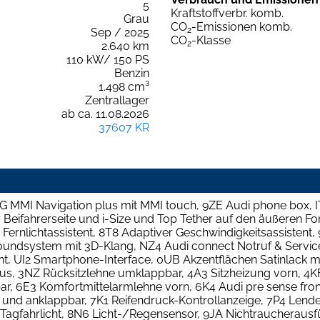
5
Kraftstoffverbr. komb.
Grau
CO
-Emissionen komb.
2
Sep / 2025
CO
-Klasse
2
2.640 km
110 kW/ 150 PS
Benzin
1.498 cm³
Zentrallager
ab ca. 11.08.2026
37607 KR
G MMI Navigation plus mit MMI touch, 9ZE Audi phone box, I
er Beifahrerseite und i-Size und Top Tether auf den äußeren F
1 Fernlichtassistent, 8T8 Adaptiver Geschwindigkeitsassisten
undsystem mit 3D-Klang, NZ4 Audi connect Notruf & Service
, UI2 Smartphone-Interface, 0UB Akzentflächen Satinlack mi
plus, 3NZ Rücksitzlehne umklappbar, 4A3 Sitzheizung vorn, 
ar, 6E3 Komfortmittelarmlehne vorn, 6K4 Audi pre sense fron
- und anklappbar, 7K1 Reifendruck-Kontrollanzeige, 7P4 Lende
4 Tagfahrlicht, 8N6 Licht-/Regensensor, 9JA Nichtraucherau