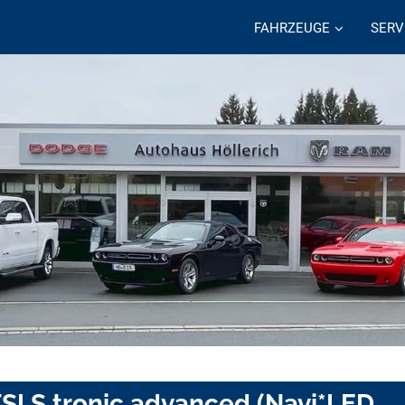
FAHRZEUGE
SERV
SI S tronic advanced (Navi*LED