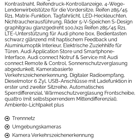
Kontrastnaht, Reifendruck-Kontrollanzeige, 4-Wege-
Lendenwirbelstütze für die Vordersitze, Reifen 285/45
R21, Matrix-Funktion, Tagfahrlicht, LED-Heckleuchten,
Nichtraucherausführung, Räder 5-V-Speichen S-Design
graphitgrau glanzgedreht 100Jx21 Reifen 285/45 R21,
LTE-Unterstützung für Audi phone box, Bedientasten
schwarz glänzend mit haptischem Feedback und
Aluminiumoptik Interieur, Elektrische Zuziehhilfe für
Türen, Audi Application Store und Smartphone-
Interface, Audi connect Notruf & Service mit Audi
connect Remote & Control, Sonnenschutzverglasung
abgedunkelt, Kamerabasierte
Verkehrszeichenerkennung, Digitaler Radioempfang,
Dieselmotor 6 Zyl, USB-Anschlüsse mit Ladefunktion in
erster und zweiter Sitzreihe, Automatisches
Sperrdifferenzial, Wärmeschutzverglasung Frontscheibe,
quattro (mit selbstsperrendem Mittendifferenzial),
Ambiente-Lichtpaket plus
Trennnetz
Umgebungskameras
Kamera Verkehrszeichenerkennung