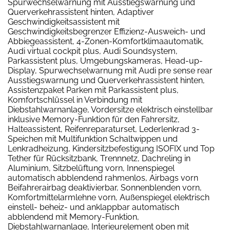
Spurwechselwarnung mit Ausstiegswarnung und
Querverkehrassistent hinten, Adaptiver
Geschwindigkeitsassistent mit
Geschwindigkeitsbegrenzer Effizienz-Ausweich- und
Abbiegeassistent, 4-Zonen-Komfortklimaautomatik,
Audi virtual cockpit plus, Audi Soundsystem,
Parkassistent plus, Umgebungskameras, Head-up-
Display, Spurwechselwarnung mit Audi pre sense rear
Ausstiegswarnung und Querverkehrassistent hinten,
Assistenzpaket Parken mit Parkassistent plus,
Komfortschlüssel in Verbindung mit
Diebstahlwarnanlage, Vordersitze elektrisch einstellbar
inklusive Memory-Funktion für den Fahrersitz,
Halteassistent, Reifenreparaturset, Lederlenkrad 3-
Speichen mit Multifunktion Schaltwippen und
Lenkradheizung, Kindersitzbefestigung ISOFIX und Top
Tether für Rücksitzbank, Trennnetz, Dachreling in
Aluminium, Sitzbelüftung vorn, Innenspiegel
automatisch abblendend rahmenlos, Airbags vorn
Beifahrerairbag deaktivierbar, Sonnenblenden vorn,
Komfortmittelarmlehne vorn, Außenspiegel elektrisch
einstell- beheiz- und anklappbar automatisch
abblendend mit Memory-Funktion,
Diebstahlwarnanlage, Interieurelement oben mit