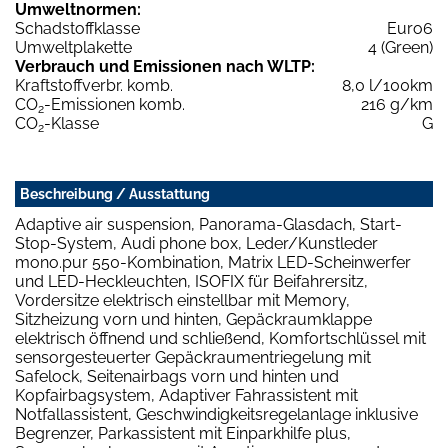
Umweltnormen:
Schadstoffklasse
Euro6
Umweltplakette
4 (Green)
Verbrauch und Emissionen nach WLTP:
Kraftstoffverbr. komb.
8,0 l/100km
CO
-Emissionen komb.
216 g/km
2
CO
-Klasse
G
2
Beschreibung / Ausstattung
Adaptive air suspension, Panorama-Glasdach, Start-
Stop-System, Audi phone box, Leder/Kunstleder
mono.pur 550-Kombination, Matrix LED-Scheinwerfer
und LED-Heckleuchten, ISOFIX für Beifahrersitz,
Vordersitze elektrisch einstellbar mit Memory,
Sitzheizung vorn und hinten, Gepäckraumklappe
elektrisch öffnend und schließend, Komfortschlüssel mit
sensorgesteuerter Gepäckraumentriegelung mit
Safelock, Seitenairbags vorn und hinten und
Kopfairbagsystem, Adaptiver Fahrassistent mit
Notfallassistent, Geschwindigkeitsregelanlage inklusive
Begrenzer, Parkassistent mit Einparkhilfe plus,