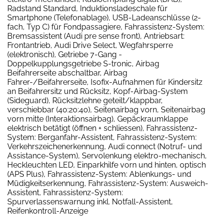
Radstand Standard, Induktionsladeschale für
Smartphone (Telefonablage), USB-Ladeanschlüsse (2-
fach, Typ C) für Fondpassagiere, Fahrassistenz-System:
Bremsassistent (Audi pre sense front), Antriebsart:
Frontantrieb, Audi Drive Select, Wegfahrsperre
(elektronisch), Getriebe 7-Gang -
Doppelkupplungsgetriebe S-tronic, Airbag
Beifahrerseite abschaltbar, Airbag
Fahrer-/Beifahrerseite, Isofix-Aufnahmen für Kindersitz
an Beifahrersitz und Rücksitz, Kopf-Airbag-System
(Sideguard), Rücksitzlehne geteilt/klappbar,
verschiebbar (40:20:40), Seitenairbag vorn, Seitenairbag
vorn mitte (Interaktionsairbag), Gepäckraumklappe
elektrisch betätigt (öffnen + schliessen), Fahrassistenz-
System: Berganfahr-Assistent, Fahrassistenz-System:
Verkehrszeichenerkennung, Audi connect (Notruf- und
Assistance-System), Servolenkung elektro-mechanisch,
Heckleuchten LED, Einparkhilfe vorn und hinten, optisch
(APS Plus), Fahrassistenz-System: Ablenkungs- und
Müdigkeitserkennung, Fahrassistenz-System: Ausweich-
Assistent, Fahrassistenz-System:
Spurverlassenswarnung inkl. Notfall-Assistent,
Reifenkontroll-Anzeige