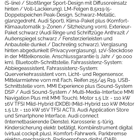
(S-line) / Stoßfänger Sport-Design mit Diffusoreinsatz
hinten / Voll-Lackierung), LM-Felgen 8,5x19 (5-
Doppelspeichen Peak-Design, Schwarz-Metallic,
glanzgedreht, Audi Sport), Klima-Paket plus (Komfort-
Klimaautomatik 3-Zonen / Sitzheizung vorn), Exterieur-
Paket schwarz (Audi Ringe und Schriftzüge Anthrazit /
Außenspiegel schwarz / Fensterzierleisten und
Anbauteile dunkel / Dachreling schwarz), Verglasung
hinten abgedunkelt (Privacyverglasung), 12V-Steckdose
in der Mittelkonsole, Anschlussgarantie (1 Jahr / 90.000
km), Bluetooth-Schnittstelle, Fahrassistenz-System:
Abbiegeassistent, Fahrassistenz-System:
Querverkehrassistent vorn, Licht- und Regensensor,
Mittelarmlehne vorn mit Fach, Reifen 255/45 R19, USB-
Schnittstelle vorn, MMI Experience plus (Sound-System
DSP / Audi Sound-System / Multi-Media-Interface MMI
Navigation Plus mit MMI Touch), Motor 1,5 Ltr. - 110 kW
16V TFSI Mild-Hybrid (DXDB) (Mild-Hybrid 110 kW (Motor
1,5 Ltr. - 110 kW 16V TFSI ACT)), Audi Application Store
und Smartphone Interface, Audi connect
(Internetbasierende Dienste), Karosserie: 5-türig,
Kindersicherung elektr. betätigt, Kombiinstrument digital
(virtual cockpit plus), Komfort-Fahrwerk, Parkbremse
elektro-mechanisch, Radioempfang digital (DAB),