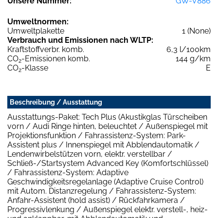
Unsere Nummer:
GW-V886
Umweltnormen:
Umweltplakette
1 (None)
Verbrauch und Emissionen nach WLTP:
Kraftstoffverbr. komb.
6,3 l/100km
CO
-Emissionen komb.
144 g/km
2
CO
-Klasse
E
2
Beschreibung / Ausstattung
Ausstattungs-Paket: Tech Plus (Akustikglas Türscheiben
vorn / Audi Ringe hinten, beleuchtet / Außenspiegel mit
Projektionsfunktion / Fahrassistenz-System: Park-
Assistent plus / Innenspiegel mit Abblendautomatik /
Lendenwirbelstützen vorn, elektr. verstellbar /
Schließ-/Startsystem Advanced Key (Komfortschlüssel)
/ Fahrassistenz-System: Adaptive
Geschwindigkeitsregelanlage (Adaptive Cruise Control)
mit Autom. Distanzregelung / Fahrassistenz-System:
Anfahr-Assistent (hold assist) / Rückfahrkamera /
Progressivlenkung / Außenspiegel elektr. verstell-, heiz-