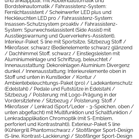
und anklappbar, mit Abblendautomatik und
Bordsteinautomatik / Fahrassistenz-System:
Fernlichtassistent / Scheinwerfer LED plus und
Heckleuchten LED pro / Fahrassistenz-System:
Insassen-Schutzsystem proaktiv / Fahrassistenz-
System: Spurwechselassistent (Side Assist) mit
Ausstiegswarnung und Querverkehrs-Assistent),
Interieur-Paket: S line mit Sportsitze, Sitzbezug Stoff /
Mikrofaser, schwarz (Bedienelemente schwarz glänzend
/ Dachhimmel Stoff, schwarz / Einstiegsleisten mit
Aluminiumeinlage und Schriftzug, beleuchtet /
Innenausstattung: Dekoreinlagen Aluminium Divergenz
dunkel / Innenausstattung: Interieurelemente oben in
Stoff und unten in Kunstleder / Kontur /
Ambientebeleuchtungs-Paket (pro) / Ladekantenschutz
(Edelstahl) / Pedale und Fußstütze in Edelstahl /
Sitzbezug / Polsterung: mit Logo-Prägung in der
Vordersitzlehne / Sitzbezug / Polsterung: Stoff /
Mikrofaser / Lenkrad (Sport/Leder - 3-Speichen, oben /
unten abgeflacht) mit Multifunktion und Schaltfunktion /
Lenkradapplikation Chromoptik (mit S-Emblem,
perforiert und Kontrastnaht)), Exterieur-Paket S line
(Kühlergrill Phantomschwarz / Stoßfänger Sport-Design
(S-line, Kontrast-Lackierung) / Stoßfänger Sport-Design