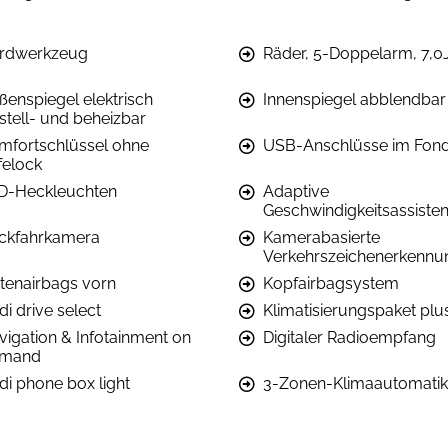
rdwerkzeug
Räder, 5-Doppelarm, 7,0
ßenspiegel elektrisch
Innenspiegel abblendbar
stell- und beheizbar
mfortschlüssel ohne
USB-Anschlüsse im Fon
felock
D-Heckleuchten
Adaptive
Geschwindigkeitsassisten
ckfahrkamera
Kamerabasierte
Verkehrszeichenerkennu
itenairbags vorn
Kopfairbagsystem
i drive select
Klimatisierungspaket plu
vigation & Infotainment on
Digitaler Radioempfang
mand
di phone box light
3-Zonen-Klimaautomatik