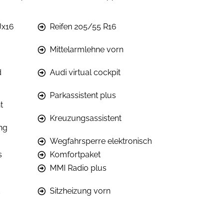
Jx16
Reifen 205/55 R16
Mittelarmlehne vorn
d
Audi virtual cockpit
Parkassistent plus
t
Kreuzungsassistent
ng
Wegfahrsperre elektronisch
s
Komfortpaket
MMI Radio plus
Sitzheizung vorn