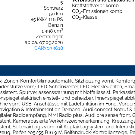
5
Kraftstoffverbr. komb.
Schwarz
CO
-Emissionen komb.
2
50 km
CO
-Klasse
2
85 kW/ 116 PS
Benzin
1.498 cm³
Zentrallager
ab ca. 07.09.2026
CAR3033618
(3-Zonen-Komfortklimaautomatik, Sitzheizung vorn), Komfortpak
endenstütze vorn), LED-Scheinwerfer, LED-Heckleuchten, Sma
sistent, Spurverlassenswarnung mit Notfallassist, Parkassist
egel elektrisch einstell- und beheizbar, Innenspiegel abble
hne vorn, USB-Anschlüsse mit Ladefunktion im Fond, Vorders
Navigation & Infotainment on Demand, Audi connect Notruf & 
Digitaler Radioempfang, MMI Radio plus, Audi pre sense front,
stent, Kamerabasierte Verkehrszeichenerkennung, Kreuzungsass
tent, Seitenairbags vorn mit Kopfairbagsystem und Interakti
ug, Reifen 205/55 R16 91V, Reifendruck-Kontrollanzeige, Re