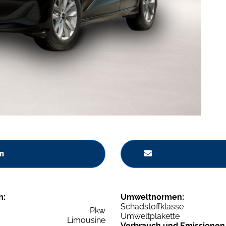
n
n:
Umweltnormen:
Schadstoffklasse
Pkw
Umweltplakette
Limousine
Verbrauch und Emissionen