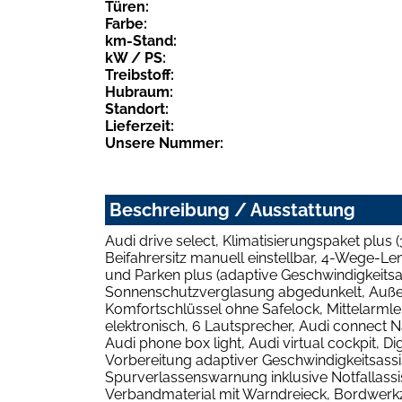
Türen:
Farbe:
km-Stand:
kW / PS:
Treibstoff:
Hubraum:
Standort:
Lieferzeit:
Unsere Nummer:
Beschreibung / Ausstattung
Audi drive select, Klimatisierungspaket plus 
Beifahrersitz manuell einstellbar, 4-Wege-L
und Parken plus (adaptive Geschwindigkeitsas
Sonnenschutzverglasung abgedunkelt, Außenspi
Komfortschlüssel ohne Safelock, Mittelarmle
elektronisch, 6 Lautsprecher, Audi connect 
Audi phone box light, Audi virtual cockpit, 
Vorbereitung adaptiver Geschwindigkeitsassi
Spurverlassenswarnung inklusive Notfallassis
Verbandmaterial mit Warndreieck, Bordwerkze