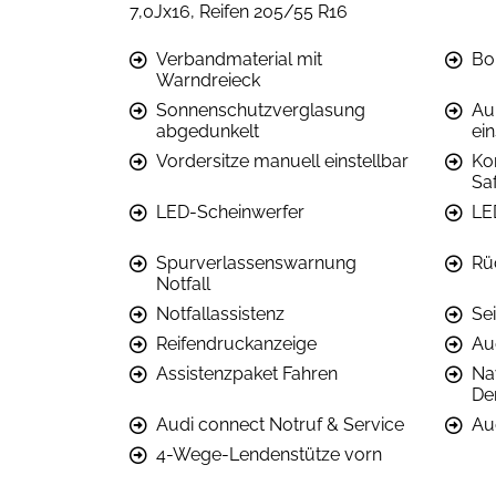
7,0Jx16, Reifen 205/55 R16
Verbandmaterial mit
Bo
Warndreieck
Sonnenschutzverglasung
Au
abgedunkelt
ein
Vordersitze manuell einstellbar
Ko
Sa
LED-Scheinwerfer
LE
Spurverlassenswarnung
Rü
Notfall
Notfallassistenz
Se
Reifendruckanzeige
Aud
Assistenzpaket Fahren
Na
De
Audi connect Notruf & Service
Au
4-Wege-Lendenstütze vorn