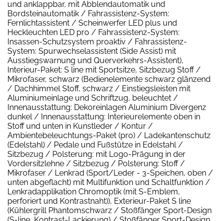
und anklappbar, mit Abblendautomatik und
Bordsteinautomatik / Fahrassistenz-System:
Fernlichtassistent / Scheinwerfer LED plus und
Heckleuchten LED pro / Fahrassistenz-System:
Insassen-Schutzsystem proaktiv / Fahrassistenz-
System: Spurwechselassistent (Side Assist) mit
Ausstiegswarnung und Querverkehrs-Assistent),
Interieur-Paket: S line mit Sportsitze, Sitzbezug Stoff /
Mikrofaser, schwarz (Bedienelemente schwarz glänzend
/ Dachhimmel Stoff, schwarz / Einstiegsleisten mit
Aluminiumeinlage und Schriftzug, beleuchtet /
Innenausstattung: Dekoreinlagen Aluminium Divergenz
dunkel / Innenausstattung: Interieurelemente oben in
Stoff und unten in Kunstleder / Kontur /
Ambientebeleuchtungs-Paket (pro) / Ladekantenschutz
(Edelstahl) / Pedale und Fußstütze in Edelstahl /
Sitzbezug / Polsterung: mit Logo-Prägung in der
Vordersitzlehne / Sitzbezug / Polsterung: Stoff /
Mikrofaser / Lenkrad (Sport/Leder - 3-Speichen, oben /
unten abgeflacht) mit Multifunktion und Schaltfunktion /
Lenkradapplikation Chromoptik (mit S-Emblem,
perforiert und Kontrastnaht)), Exterieur-Paket S line
(Kühlergrill Phantomschwarz / Stoßfänger Sport-Design
(S-line, Kontrast-Lackierung) / Stoßfänger Sport-Design