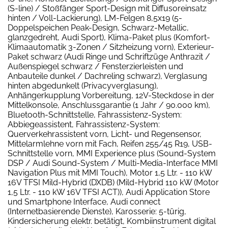
(S-line) / Stoßfänger Sport-Design mit Diffusoreinsatz
hinten / Voll-Lackierung), LM-Felgen 8,5x19 (5-
Doppelspeichen Peak-Design, Schwarz-Metallic,
glanzgedreht, Audi Sport), Klima-Paket plus (Komfort-
Klimaautomatik 3-Zonen / Sitzheizung vorn), Exterieur-
Paket schwarz (Audi Ringe und Schriftzüge Anthrazit /
Außenspiegel schwarz / Fensterzierleisten und
Anbauteile dunkel / Dachreling schwarz), Verglasung
hinten abgedunkelt (Privacyverglasung),
Anhängerkupplung Vorbereitung, 12V-Steckdose in der
Mittelkonsole, Anschlussgarantie (1 Jahr / 90.000 km),
Bluetooth-Schnittstelle, Fahrassistenz-System:
Abbiegeassistent, Fahrassistenz-System:
Querverkehrassistent vorn, Licht- und Regensensor,
Mittelarmlehne vorn mit Fach, Reifen 255/45 R19, USB-
Schnittstelle vorn, MMI Experience plus (Sound-System
DSP / Audi Sound-System / Multi-Media-Interface MMI
Navigation Plus mit MMI Touch), Motor 1,5 Ltr. - 110 kW
16V TFSI Mild-Hybrid (DXDB) (Mild-Hybrid 110 kW (Motor
1,5 Ltr. - 110 kW 16V TFSI ACT)), Audi Application Store
und Smartphone Interface, Audi connect
(Internetbasierende Dienste), Karosserie: 5-türig,
Kindersicherung elektr. betätigt, Kombiinstrument digital