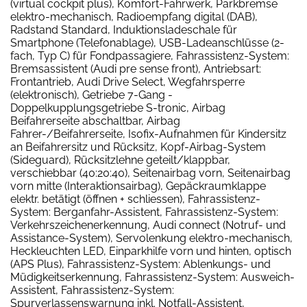
(virtual cockpit plus), Komfort-Fahrwerk, Parkbremse
elektro-mechanisch, Radioempfang digital (DAB),
Radstand Standard, Induktionsladeschale für
Smartphone (Telefonablage), USB-Ladeanschlüsse (2-
fach, Typ C) für Fondpassagiere, Fahrassistenz-System:
Bremsassistent (Audi pre sense front), Antriebsart:
Frontantrieb, Audi Drive Select, Wegfahrsperre
(elektronisch), Getriebe 7-Gang -
Doppelkupplungsgetriebe S-tronic, Airbag
Beifahrerseite abschaltbar, Airbag
Fahrer-/Beifahrerseite, Isofix-Aufnahmen für Kindersitz
an Beifahrersitz und Rücksitz, Kopf-Airbag-System
(Sideguard), Rücksitzlehne geteilt/klappbar,
verschiebbar (40:20:40), Seitenairbag vorn, Seitenairbag
vorn mitte (Interaktionsairbag), Gepäckraumklappe
elektr. betätigt (öffnen + schliessen), Fahrassistenz-
System: Berganfahr-Assistent, Fahrassistenz-System:
Verkehrszeichenerkennung, Audi connect (Notruf- und
Assistance-System), Servolenkung elektro-mechanisch,
Heckleuchten LED, Einparkhilfe vorn und hinten, optisch
(APS Plus), Fahrassistenz-System: Ablenkungs- und
Müdigkeitserkennung, Fahrassistenz-System: Ausweich-
Assistent, Fahrassistenz-System:
Spurverlassenswarnung inkl. Notfall-Assistent,