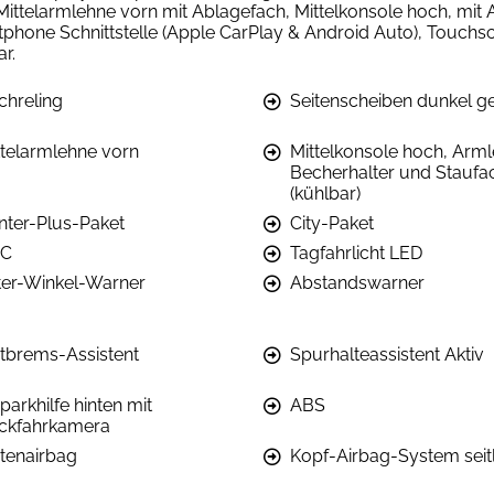
Mittelarmlehne vorn mit Ablagefach, Mittelkonsole hoch, mit
tphone Schnittstelle (Apple CarPlay & Android Auto), Touchs
r.
chreling
Seitenscheiben dunkel g
ttelarmlehne vorn
Mittelkonsole hoch, Arml
Becherhalter und Staufa
(kühlbar)
nter-Plus-Paket
City-Paket
C
Tagfahrlicht LED
ter-Winkel-Warner
Abstandswarner
tbrems-Assistent
Spurhalteassistent Aktiv
parkhilfe hinten mit
ABS
ckfahrkamera
itenairbag
Kopf-Airbag-System seitl