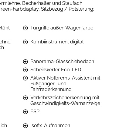
 Armlehne, Becherhalter und Staufach
creen-Farbdisplay, Sitzbezug / Polsterung:
etönt
Türgriffe außen Wagenfarbe
ehne,
Kombiinstrument digital
ch
Panorama-Glasschiebedach
Scheinwerfer Eco-LED
Aktiver Notbrems-Assistent mit
Fußgänger- und
Fahrraderkennung
Verkehrszeichenerkennung mit
Geschwindigkeits-Warnanzeige
ESP
ich
Isofix-Aufnahmen