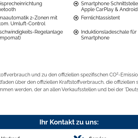
eisprecheinrichtung
Smartphone Schnittstelle
uetooth
Apple CarPlay & Android
imaautomatik 2-Zonen mit
Fernlichtassistent
tom. Umluft-Control
schwindigkeits-Regelanlage
Induktionsladeschale für
empomat)
Smartphone
2
stoffverbrauch und zu den offiziellen spezifischen CO
-Emissi
en über den offiziellen Kraftstoffverbrauch, die offiziellen 
ommen werden, der an allen Verkaufsstellen und bei der 'D
Ihr Kontakt zu uns: