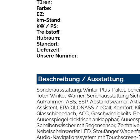
Türen:
Farbe:
EZ:
km-Stand:
kW / PS:
Treibstoff:
Hubraum:
Standort:
Lieferzeit:
Unsere Nummer:
Beschreibung / Ausstattung
Sonderausstattung: Winter-Plus-Paket, behei
Toter-Winkel-Warner; Serienausstattung Sicher
Aufnahmen, ABS, ESP, Abstandswarner, Akti
Assistent, ERA GLONASS / eCall; Komfort: Kl
Glasschiebedach, ACC, Geschwindigkeits-Be
Außenspiegel elektrisch anklappbar, Außenspi
Scheibenwischer mit Regensensor, Zentralver
Nebelscheinwerfer LED, Stoßfänger Wagenfarb
Audio-Navigationssystem mit Touchscreen-Far