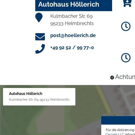
Autohaus Höllerich
Kulmbacher Str. 69
95233 Helmbrechts
post@hoellerich.de
+49 92 52 / 99 77-0
Achtun
Autohaus Höllerich
Kulmbacher Str. 69, 95233 Helmbrechts
Für die Aktivierun
Google LLC
erforde