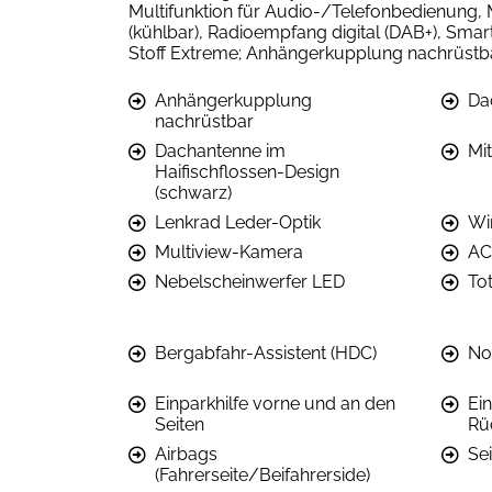
Multifunktion für Audio-/Telefonbedienung, 
(kühlbar), Radioempfang digital (DAB+), Smar
Stoff Extreme; Anhängerkupplung nachrüstba
Anhängerkupplung
Da
nachrüstbar
Dachantenne im
Mi
Haifischflossen-Design
(schwarz)
Lenkrad Leder-Optik
Wi
Multiview-Kamera
AC
Nebelscheinwerfer LED
To
Bergabfahr-Assistent (HDC)
No
Einparkhilfe vorne und an den
Ein
Seiten
Rü
Airbags
Se
(Fahrerseite/Beifahrerside)