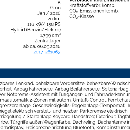
5
Kraftstoffverbr. komb.
Grün
CO
-Emissionen komb.
2
Jan / 2026
CO
-Klasse
2
20 km
116 kW/ 158 PS
Hybrid (Benzin/Elektro)
1.799 cm³
Zentrallager
ab ca. 06.09.2026
2017-281063
zbares Lenkrad, beheizbare Vordersitze, beheizbare Windsch
heit: Airbag Fahrerseite, Airbag Beifahrerseite, Seitenairbag,
ver Notbrems-Assistent mit Fußgänger- und Fahrraderkennun
imaautomatik 2-Zonen mit autom. Umluft-Control, Fernlichtas
grenzeranlage, Geschwindigkeits-Regelanlage (Tempomat), I
egel elektrisch verstell- und heizbar, Parkbremse elektrisch,
riegelung / Startanlage Keycard Handsfree; Exterieur: Tagfa
e, Türgriffe außen Wagenfarbe, Dachreling, Dachantenne im H
bdisplay, Freisprecheinrichtung Bluetooth, Kombiinstrument 