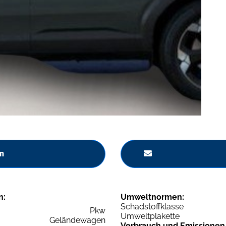
n
n:
Umweltnormen:
Schadstoffklasse
Pkw
Umweltplakette
Geländewagen
Verbrauch und Emissionen