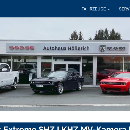
FAHRZEUGE
SERV
155 Extreme SHZ LKHZ MV-Kamera 