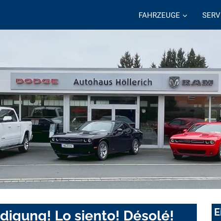
FAHRZEUGE
SERV
E
digung! Lo siento! Désolé!